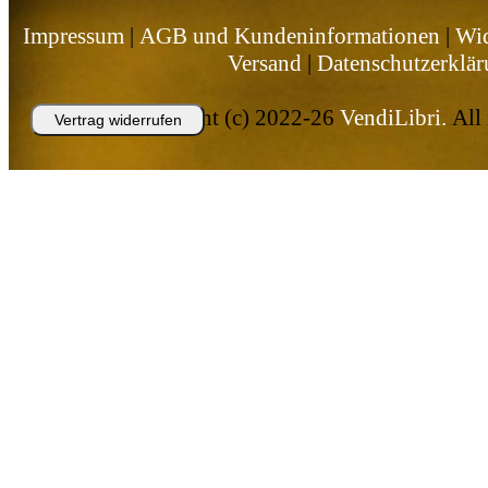
Impressum
|
AGB und Kundeninformationen
|
Wid
Versand
|
Datenschutzerklä
Copyright (c) 2022-26
VendiLibri.
All 
Vertrag widerrufen