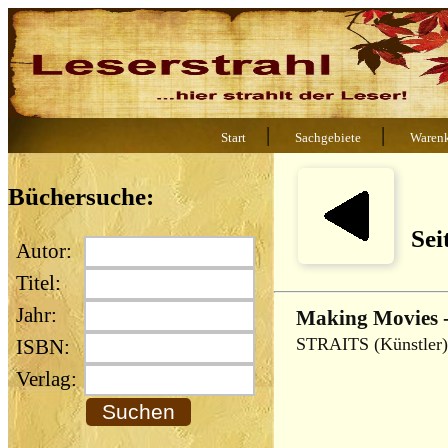
|
|
Start
Sachgebiete
Waren
Büchersuche:
Sei
Autor:
Titel:
Jahr:
Making Movies 
STRAITS (Künstler)
ISBN:
Verlag: