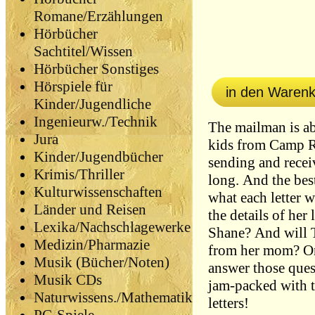
Romane/Erzählungen
Hörbücher
Sachtitel/Wissen
Hörbücher Sonstiges
Hörspiele für
in den Waren
Kinder/Jugendliche
Ingenieurw./Technik
The mailman is ab
Jura
kids from Camp R
Kinder/Jugendbücher
sending and recei
Krimis/Thriller
long. And the bes
Kulturwissenschaften
what each letter w
Länder und Reisen
the details of he
Lexika/Nachschlagewerke
Shane? And will Te
Medizin/Pharmazie
from her mom? On
Musik (Bücher/Noten)
answer those quest
Musik CDs
jam-packed with to
Naturwissens./Mathematik
letters!