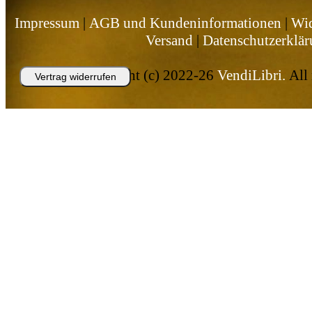
Impressum
|
AGB und Kundeninformationen
|
Wid
Versand
|
Datenschutzerklä
Copyright (c) 2022-26
VendiLibri.
All 
Vertrag widerrufen