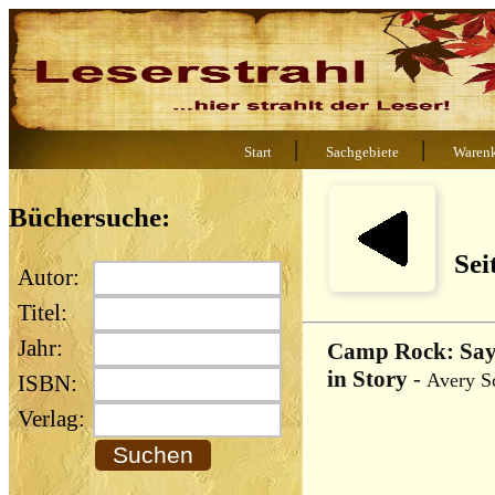
|
|
Start
Sachgebiete
Waren
Büchersuche:
Sei
Autor:
Titel:
Jahr:
Camp Rock: Say
in Story
-
Avery S
ISBN:
Verlag: