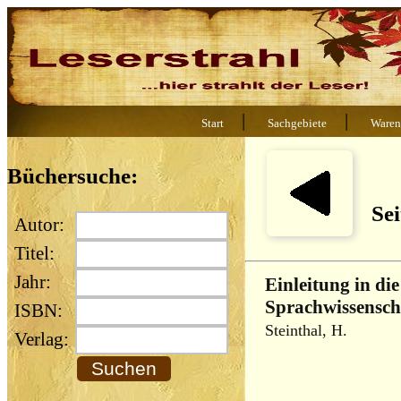
|
|
Start
Sachgebiete
Waren
Büchersuche:
Sei
Autor:
Titel:
Jahr:
Einleitung in di
Sprachwissenscha
ISBN:
Steinthal, H.
Verlag: