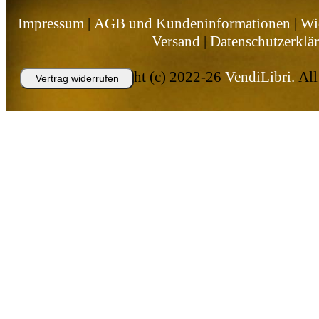
Impressum
|
AGB und Kundeninformationen
|
Wi
Versand
|
Datenschutzerklä
Copyright (c) 2022-26
VendiLibri.
All 
Vertrag widerrufen