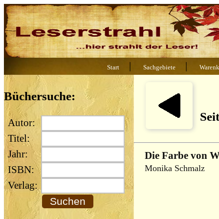
|
|
Start
Sachgebiete
Warenk
Büchersuche:
Sei
Autor:
Titel:
Jahr:
Die Farbe von W
Monika Schmalz
ISBN:
Verlag: