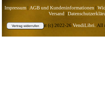
Impressum
|
AGB und Kundeninformationen
|
Wid
Versand
|
Datenschutzerklär
Copyright (c) 2022-26
VendiLibri.
All 
Vertrag widerrufen