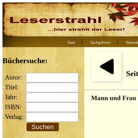
|
|
Start
Sachgebiete
Warenk
Büchersuche:
Sei
Autor:
Titel:
Jahr:
Mann und Frau
ISBN:
Verlag: