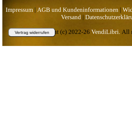
Impressum
|
AGB und Kundeninformationen
|
Wid
Versand
|
Datenschutzerklär
Copyright (c) 2022-26
VendiLibri.
All 
Vertrag widerrufen