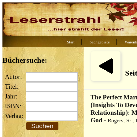
|
|
Start
Sachgebiete
Warenk
Büchersuche:
Sei
Autor:
Titel:
Jahr:
The Perfect Marr
(Insights To Dev
ISBN:
Relationship): 
Verlag:
God
-
Rogers, Sr.,