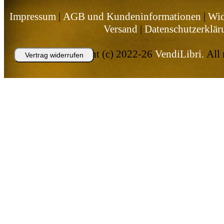
Impressum
|
AGB und Kundeninformationen
|
Wid
Versand
|
Datenschutzerklär
Copyright (c) 2022-26
VendiLibri.
All 
Vertrag widerrufen