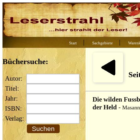
|
|
Start
Sachgebiete
Waren
Büchersuche:
Sei
Autor:
Titel:
Jahr:
Die wilden Fussb
der Held
-
Masanne
ISBN:
Verlag: