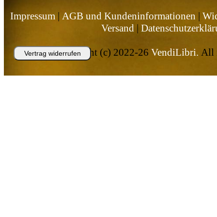
Impressum
|
AGB und Kundeninformationen
|
Wid
Versand
|
Datenschutzerklä
Copyright (c) 2022-26
VendiLibri.
All 
Vertrag widerrufen