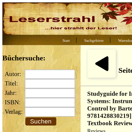
|
|
Start
Sachgebiete
Warenko
Büchersuche:
Seit
Autor:
Titel:
Jahr:
Studyguide for 
Systems: Instru
ISBN:
Control by Barte
Verlag:
9781428830219]
Textbook Review
Reviews