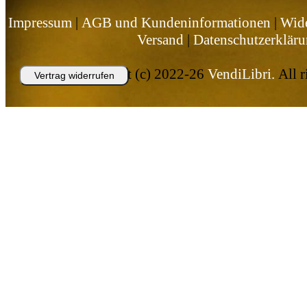
Impressum
|
AGB und Kundeninformationen
|
Wide
Versand
|
Datenschutzerklär
Copyright (c) 2022-26
VendiLibri.
All r
Vertrag widerrufen