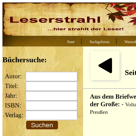
|
|
Start
Sachgebiete
Waren
Büchersuche:
Sei
Autor:
Titel:
Jahr:
Aus dem Briefwec
der Große:
-
Volta
ISBN:
Preußen
Verlag: