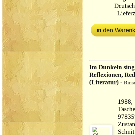
Deutsch
Lieferz
in den Waren
Im Dunkeln singe
Reflexionen, Red
(Literatur)
-
Rinse
1988, 
Tasch
97835
Zustan
Schnit