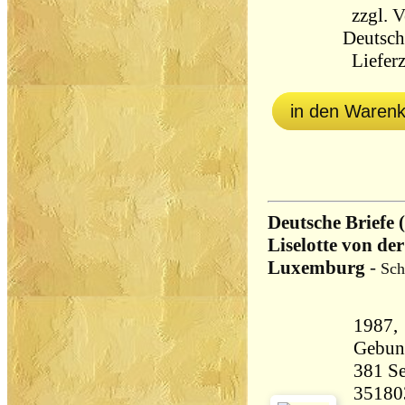
zzgl.
V
Deutsch
Lieferz
in den Waren
Deutsche Briefe
Liselotte von der
Luxemburg
-
Sch
1987,
Gebun
381 Seiten 67
35180