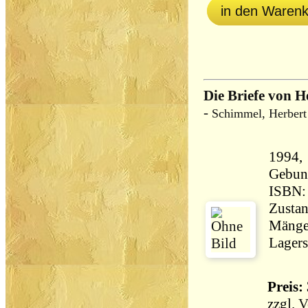
in den Waren
Die Briefe von H
-
Schimmel, Herbert
1994,
Gebun
ISBN:
Zustan
Mängel
Lagers
Preis: 
zzgl.
V