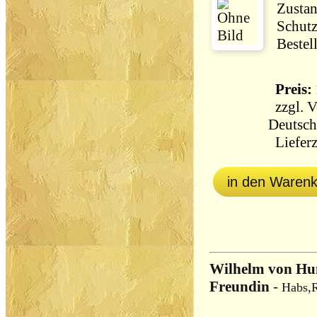
Zustan
Schutz
Bestel
Preis: 
zzgl.
V
Deutsch
Lieferz
in den Waren
Wilhelm von Hum
Freundin
-
Habs,R