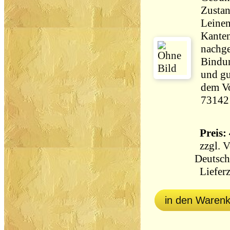
Zustan
Leinen
Kanten
nachge
Bindun
und gu
dem Vo
73142
Preis: 
zzgl.
V
Deutsch
Lieferz
in den Waren