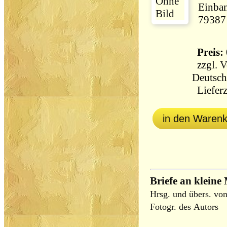
Einban
79387
Preis: 
zzgl.
V
Deutsch
Lieferz
in den Waren
Briefe an klein
Hrsg. und übers. von
Fotogr. des Autors