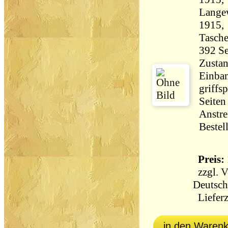
Langew
1915, 
Tasch
Zustan
Einban
griffs
Seiten
Anstre
Bestel
Preis: 
zzgl.
V
Deutsch
Lieferz
in den Waren