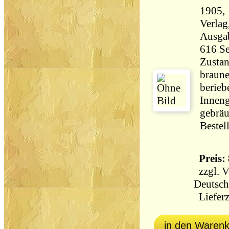
1905, 
Verlag,ca.
Ausga
Zustan
braune
berieb
Inneng
gebräu
Bestel
Preis: 
zzgl.
V
Deutsch
Lieferz
in den Waren