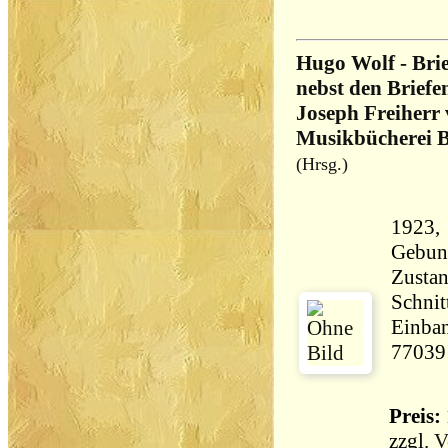
Hugo Wolf - Brie
nebst den Briefe
Joseph Freiherr
Musikbücherei B
(Hrsg.)
1923,
Gebun
Zustan
Schnit
Einban
77039
Preis: 
zzgl.
V