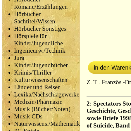
Romane/Erzählungen
Hörbücher
Sachtitel/Wissen
Hörbücher Sonstiges
Hörspiele für
Kinder/Jugendliche
Ingenieurw./Technik
Jura
Kinder/Jugendbücher
in den Waren
Krimis/Thriller
Kulturwissenschaften
Z. Tl. Französ.-D
Länder und Reisen
Lexika/Nachschlagewerke
Medizin/Pharmazie
2: Spectators Sto
Musik (Bücher/Noten)
Geschichte, Gesc
Musik CDs
sowie Briefe 199
Naturwissens./Mathematik
of Suicide, Band 