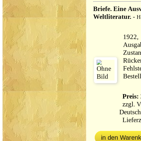
Briefe. Eine Au
Weltliteratur.
-
H
1922, Riko
Ausga
Zustan
Rücken
Fehlst
Bestel
Preis: 
zzgl.
V
Deutsch
Lieferz
in den Waren