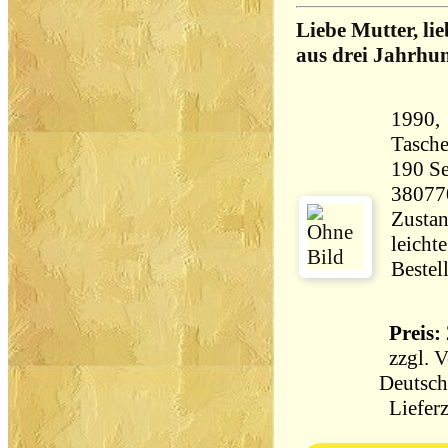
Liebe Mutter, li
aus drei Jahrhu
1990,
Tasch
190 Seiten 40
38077
Zustan
leicht
Bestel
Preis: 
zzgl.
V
Deutsch
Lieferz