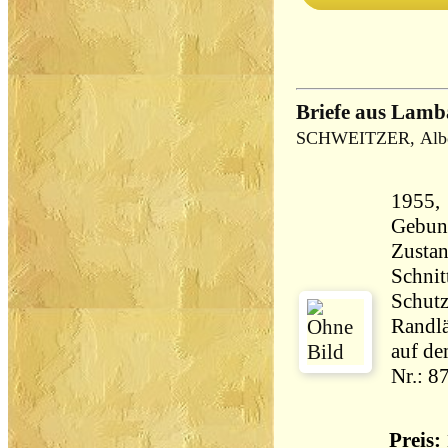
Briefe aus Lamb
SCHWEITZER, Albe
1955,
Gebun
Zustan
Schnit
Schutz
Randlä
auf de
Nr.: 8
Preis: 