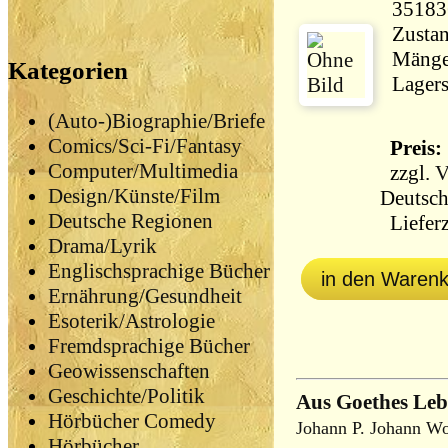
35183
Zustan
Mängel
Kategorien
Lagers
(Auto-)Biographie/Briefe
Comics/Sci-Fi/Fantasy
Preis: 
Computer/Multimedia
zzgl.
V
Design/Künste/Film
Deutsch
Deutsche Regionen
Lieferz
Drama/Lyrik
Englischsprachige Bücher
in den Waren
Ernährung/Gesundheit
Esoterik/Astrologie
Fremdsprachige Bücher
Geowissenschaften
Geschichte/Politik
Aus Goethes Leb
Hörbücher Comedy
Johann P. Johann W
Hörbücher