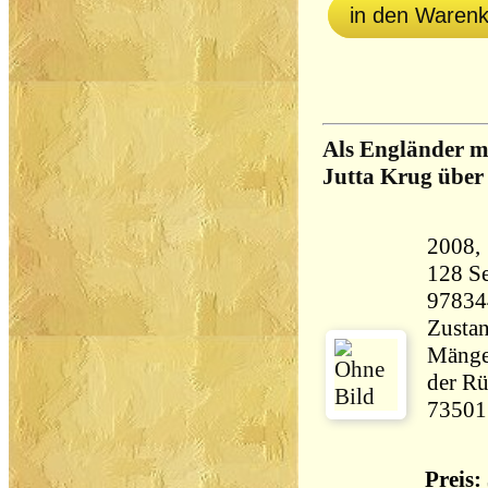
in den Waren
Als Engländer m
Jutta Krug über 
128 Seiten 1
97834
Zustan
Mänge
der Rü
73501
Preis: 