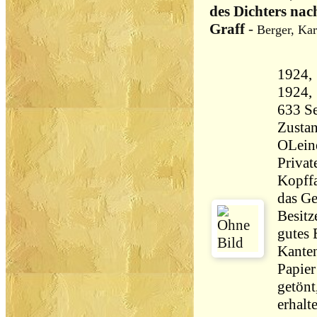
des Dichters na
Graff
-
Berger, Kar
1924,
1924
Zustan
OLeine
Privat
Kopffa
das Ge
Besitz
gutes 
Kanten
Papier
getönt
erhalt