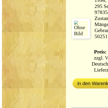
295 Seiten 2
97835
Zustan
Mängel
Gebrau
50251
Preis: 
zzgl.
V
Deutsch
Lieferz
in den Waren