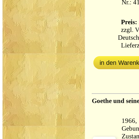
Nr.: 4
Preis: 
zzgl.
V
Deutsch
Lieferz
in den Waren
Goethe und seine
1966,
Gebun
Zustan