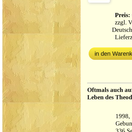
Preis: 
zzgl.
V
Deutsch
Lieferz
in den Waren
Oftmals auch au
Leben des Theod
1998,
Gebun
336 Seiten 6