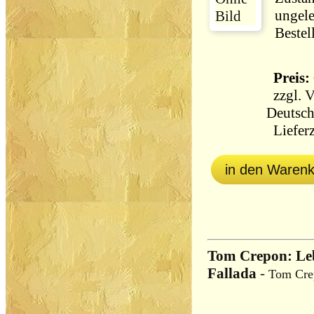
ungele
Bestel
Preis: 
zzgl.
V
Deutsch
Lieferz
in den Waren
Tom Crepon: Le
Fallada
-
Tom Cre