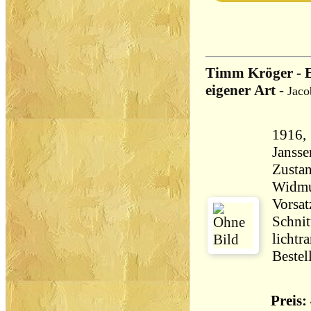
Timm Kröger - E
eigener Art
-
Jaco
1916,
Zustan
Widmu
Vorsatz
Schnit
lichtr
Bestel
Preis: 