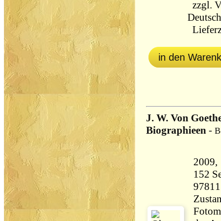
zzgl.
V
Deutsch
Lieferz
in den Waren
J. W. Von Goethe
Biographieen
-
B
152 Seiten 1
97811
Zustan
Fotom