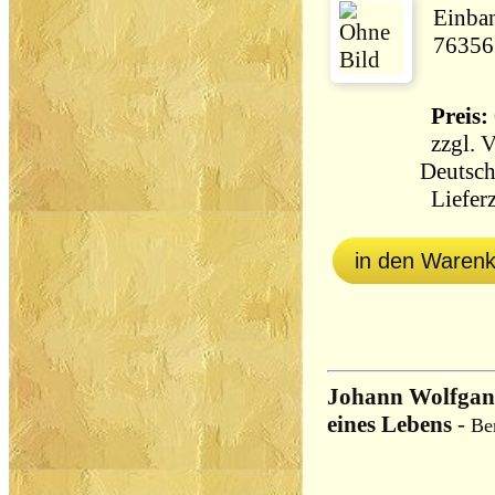
Einban
76356
Preis: 
zzgl.
V
Deutsch
Lieferz
in den Waren
Johann Wolfgang
eines Lebens
-
Be