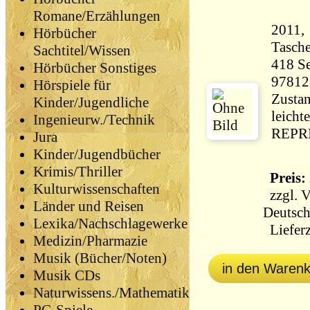
Romane/Erzählungen
2011,
Hörbücher
Tasch
Sachtitel/Wissen
418 Seiten 7
Hörbücher Sonstiges
97812
Hörspiele für
Zustan
Kinder/Jugendliche
leicht
Ingenieurw./Technik
REPRI
Jura
Kinder/Jugendbücher
Krimis/Thriller
Preis: 
Kulturwissenschaften
zzgl.
V
Länder und Reisen
Deutsch
Lexika/Nachschlagewerke
Lieferz
Medizin/Pharmazie
Musik (Bücher/Noten)
in den Waren
Musik CDs
Naturwissens./Mathematik