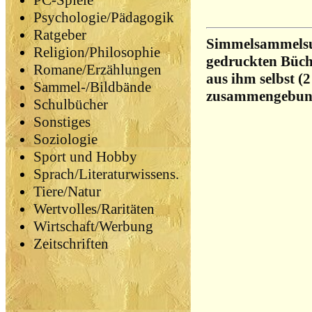
PC-Spiele
Psychologie/Pädagogik
Ratgeber
Simmelsammelsu
Religion/Philosophie
gedruckten Büch
Romane/Erzählungen
aus ihm selbst (
Sammel-/Bildbände
zusammengebun
Schulbücher
Sonstiges
Soziologie
Sport und Hobby
Sprach/Literaturwissens.
Tiere/Natur
Wertvolles/Raritäten
Wirtschaft/Werbung
Zeitschriften