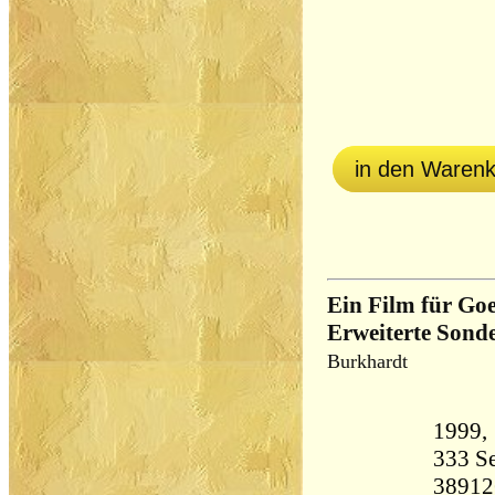
in den Waren
Ein Film für Goe
Erweiterte Sond
Burkhardt
333 Seiten 4
38912