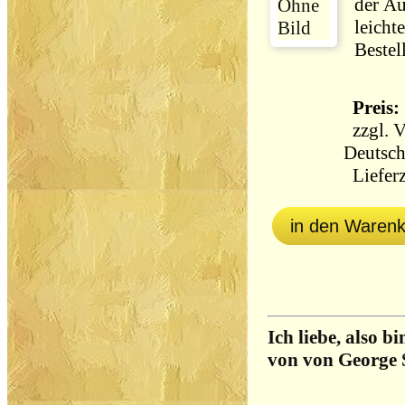
der Au
leicht
Bestel
Preis: 
zzgl.
V
Deutsch
Lieferz
in den Waren
Ich liebe, also b
von von George