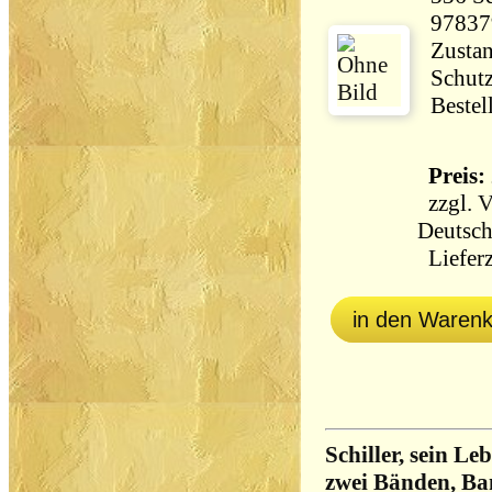
97837
Zustan
Schut
Bestel
Preis: 
zzgl.
V
Deutsch
Lieferz
in den Waren
Schiller, sein L
zwei Bänden, Ban