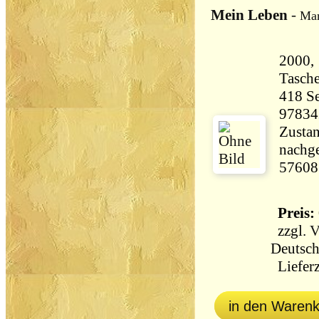
Mein Leben
-
Mar
2000,
Tasch
418 Seiten 5
97834
Zustan
nachge
57608
Preis: 
zzgl.
V
Deutsch
Lieferz
in den Waren