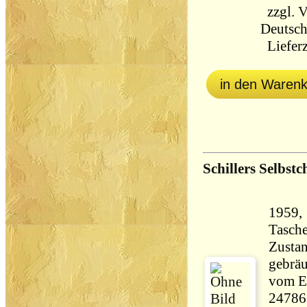
zzgl.
V
Deutsch
Lieferz
in den Waren
Schillers Selbstc
1959, 
Tasch
Zustan
gebräu
vom Ei
24786