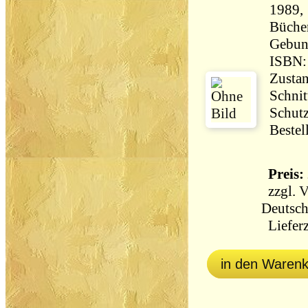
1989,
Büche
Gebun
ISBN:
Zustan
Schnit
Schut
Bestel
Preis: 
zzgl.
V
Deutsch
Lieferz
in den Waren