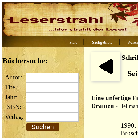
|
|
Start
Sachgebiete
Waren
Schrif
Büchersuche:
Sei
Autor:
Titel:
Jahr:
Eine unfertige F
Dramen
-
Hellmann
ISBN:
Verlag:
1990,
Brosch