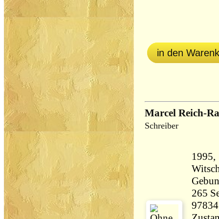
in den Waren
Marcel Reich-Ra
Schreiber
1995,
Witsch
Gebun
265 Seiten 3
97834
Zustan