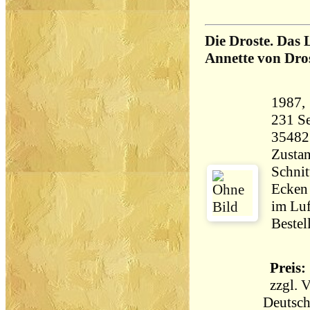
Die Droste. Das 
Annette von Dros
231 Seiten 1
35482
Zustan
Schnit
Ecken 
im Luf
Bestel
Preis: 
zzgl.
V
Deutsch