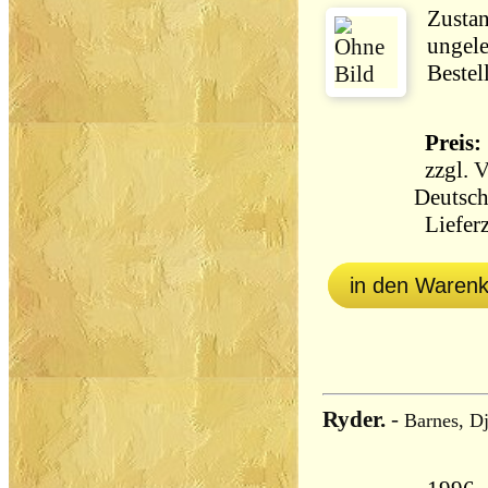
Zustan
ungele
Bestel
Preis: 
zzgl.
V
Deutsch
Lieferz
in den Waren
Ryder.
-
Barnes, D