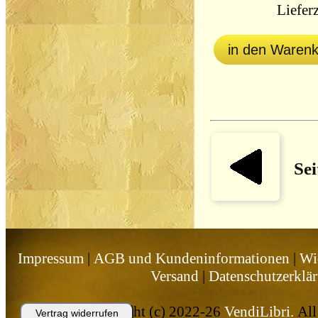
Lieferz
in den Waren
Sei
Impressum
|
AGB und Kundeninformationen
|
Wi
Versand
|
Datenschutzerklä
Copyright (c) 2022-26
VendiLibri.
All 
Vertrag widerrufen