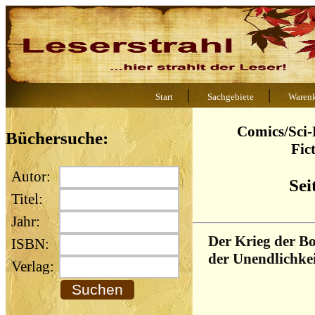
|
|
Start
Sachgebiete
Waren
Comics/Sci-
Büchersuche:
Fic
Autor:
Sei
Titel:
Jahr:
Der Krieg der B
ISBN:
der Unendlichke
Verlag: