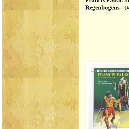
Francis Falko: D
Regenbogens
-
De