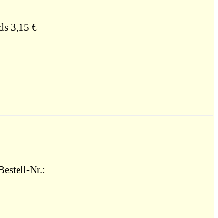
ds 3,15 €
estell-Nr.: