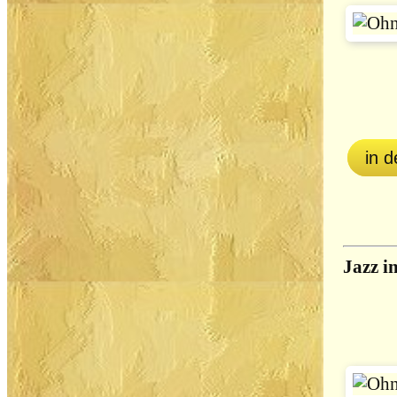
in 
Jazz i