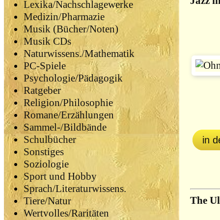
Jazz i
Lexika/Nachschlagewerke
Medizin/Pharmazie
Musik (Bücher/Noten)
Musik CDs
Naturwissens./Mathematik
PC-Spiele
Psychologie/Pädagogik
Ratgeber
Religion/Philosophie
Romane/Erzählungen
Sammel-/Bildbände
Schulbücher
in 
Sonstiges
Soziologie
Sport und Hobby
Sprach/Literaturwissens.
The Ul
Tiere/Natur
Wertvolles/Raritäten