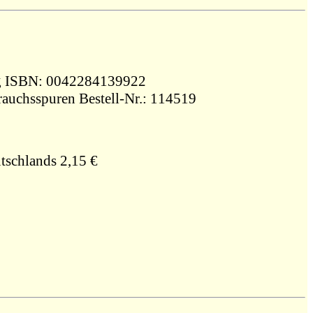
o CD 127 g ISBN: 0042284139922
rauchsspuren Bestell-Nr.: 114519
tschlands 2,15 €