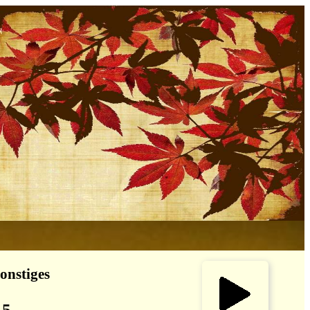
onstiges
 5