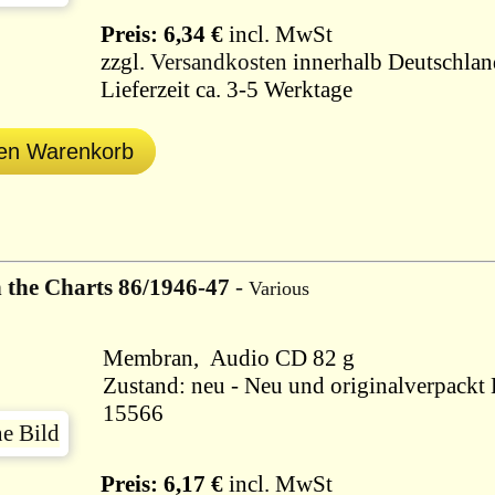
Preis: 6,34 €
incl. MwSt
zzgl.
Versandkosten
innerhalb Deutschlan
Lieferzeit ca. 3-5 Werktage
den Warenkorb
n the Charts 86/1946-47
-
Various
Membran, Audio CD 82 g
Zustand: neu - Neu und originalverpackt B
15566
Preis: 6,17 €
incl. MwSt