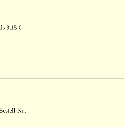
ds 3,15 €
estell-Nr.: