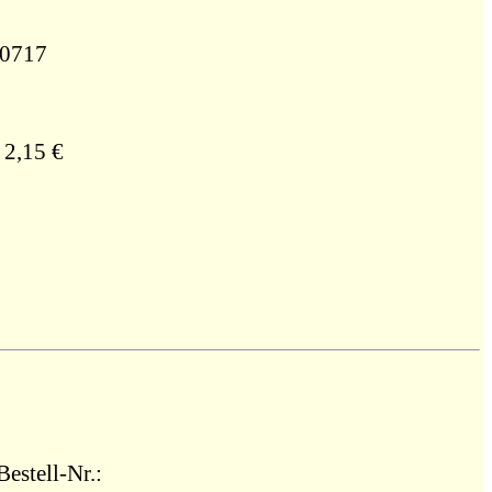
ell-Nr.: 20717
 2,15 €
estell-Nr.: