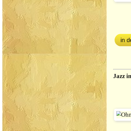
in 
Jazz i