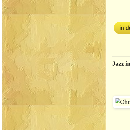
in 
Jazz i