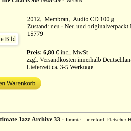
n the Charts 90/1948-49
-
Various
2012, Membran, Audio CD 100 g
Zustand: neu - Neu und originalverpackt B
15779
Preis: 6,80 €
incl. MwSt
zzgl.
Versandkosten
innerhalb Deutschlan
Lieferzeit ca. 3-5 Werktage
den Warenkorb
timate Jazz Archive 33
-
Jimmie Lunceford, Fletscher