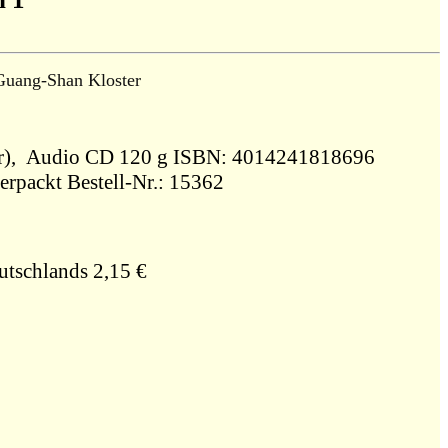
Guang-Shan Kloster
2000, Kreuz Plus: Musik (Herder), Audio CD 120 g ISBN: 4014241818696
erpackt Bestell-Nr.: 15362
utschlands 2,15 €