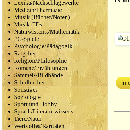
I Chi
Lexika/Nachschlagewerke
Medizin/Pharmazie
Musik (Bücher/Noten)
Musik CDs
Naturwissens./Mathematik
PC-Spiele
Psychologie/Pädagogik
Ratgeber
Religion/Philosophie
Romane/Erzählungen
Sammel-/Bildbände
Schulbücher
in
Sonstiges
Soziologie
Sport und Hobby
Sprach/Literaturwissens.
Tiere/Natur
Wertvolles/Raritäten