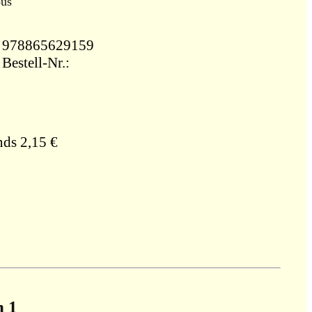
ous
g ISBN: 978865629159
Bestell-Nr.:
nds 2,15 €
n 1