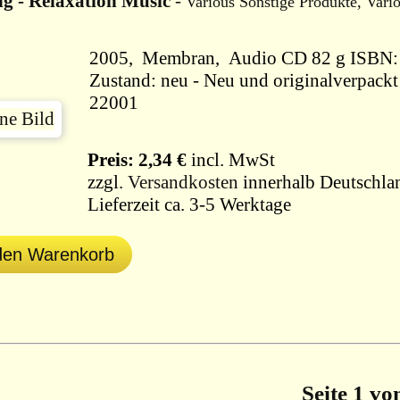
ng - Relaxation Music
-
Various Sonstige Produkte, Vari
2005, Membran, Audio CD 82 
Zustand: neu - Neu und originalverpackt 
22001
Preis: 2,34 €
incl. MwSt
zzgl.
Versandkosten
innerhalb Deutschla
Lieferzeit ca. 3-5 Werktage
 den Warenkorb
Seite 1 vo