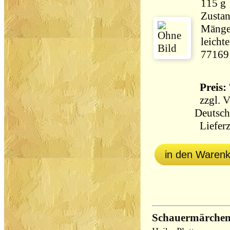
115 g
Zustan
Mängel
leicht
77169
Preis: 
zzgl.
V
Deutsch
Lieferz
in den Waren
Schauermärchen 