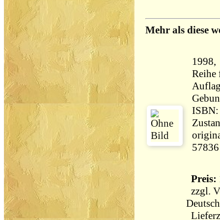
Mehr als diese w
1998, 
Reihe 
Aufla
Gebun
ISBN:
Zustan
origin
57836
Preis: 
zzgl.
V
Deutsch
Lieferz