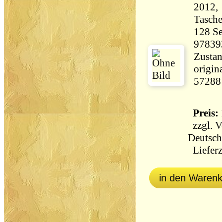
2012, 
Tasch
128 Seiten 25
97839
Zustan
origin
57288
Preis: 
zzgl.
V
Deutsch
Lieferz
in den Waren