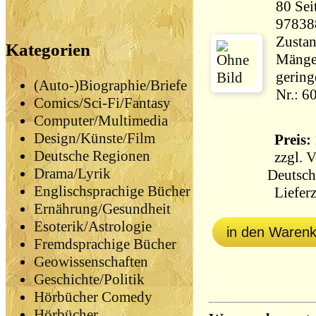
80 Seiten 245 
97838
Zustan
Kategorien
Mängel
gering
(Auto-)Biographie/Briefe
Nr.: 6
Comics/Sci-Fi/Fantasy
Computer/Multimedia
Design/Künste/Film
Preis: 
Deutsche Regionen
zzgl.
V
Drama/Lyrik
Deutsch
Englischsprachige Bücher
Lieferz
Ernährung/Gesundheit
Esoterik/Astrologie
in den Waren
Fremdsprachige Bücher
Geowissenschaften
Geschichte/Politik
Hörbücher Comedy
Hörbücher