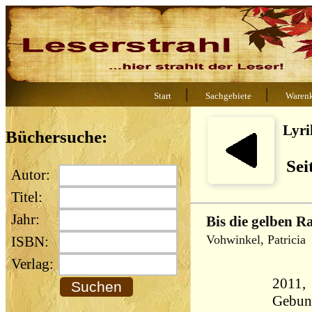
|
|
Start
Sachgebiete
Waren
Lyri
Büchersuche:
Sei
Autor:
Titel:
Jahr:
Bis die gelben R
Vohwinkel, Patricia
ISBN:
Verlag:
2011, 
Gebun