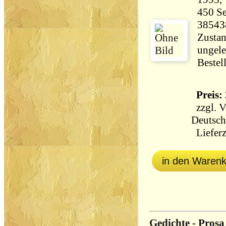
450 Seiten 12
38543
Zustan
ungele
Bestel
Preis: 
zzgl.
V
Deutsch
Lieferz
in den Waren
Gedichte - Prosa