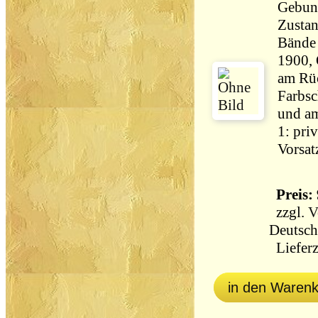
Gebun
Zustan
Bände 
1900,
am Rü
Farbsc
und a
1: pri
Vorsat
Preis: 
zzgl.
V
Deutsch
Lieferz
in den Waren