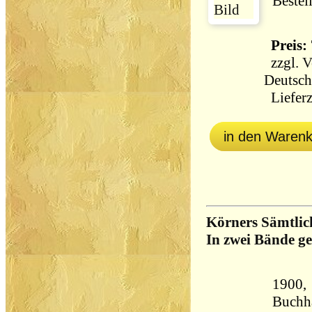
Bestel
Preis: 
zzgl.
V
Deutsch
Lieferz
in den Waren
Körners Sämtlic
In zwei Bände g
1900, 
Buchha