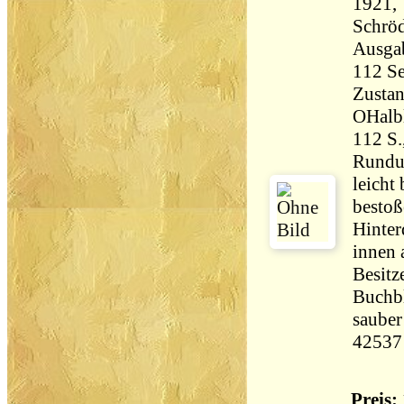
1921, 
Schröder,
Ausga
Zustan
OHalbl
112 S.
Rundum
leicht
bestoß
Hinter
innen 
Besitz
Buchbl
sauber
42537
Preis: 