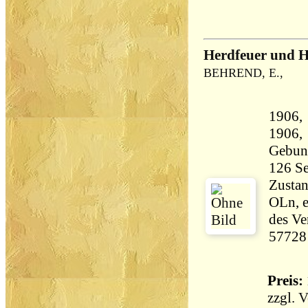
Herdfeuer und H
BEHREND, E.,
1906, 
1906, 
Gebun
Zustan
OLn, 
des Ve
57728
Preis: 
zzgl.
V