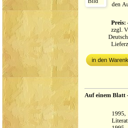
den Au
Preis: 
zzgl.
V
Deutsch
Lieferz
in den Waren
Auf einem Blatt 
1995, 
Litera