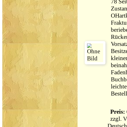
Zustan
OHartk
Fraktu
berieb
Rücken
Vorsat
Besitz
kleine
beinah
Fadenh
Buchbl
leicht
Bestel
Preis: 
zzgl.
V
Deutsch