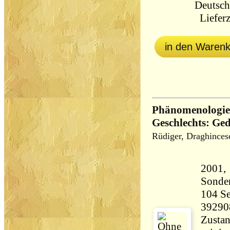
Deutsch
Lieferz
in den Waren
Phänomenologie 
Geschlechts: Ged
Rüdiger, Draghinces
2001, 
Sonde
104 Seiten 29
39290
Zustan