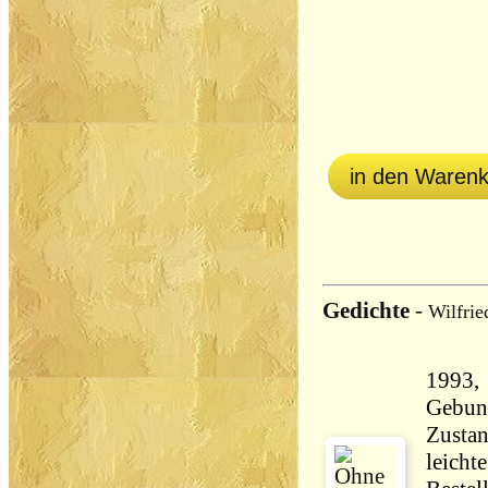
in den Waren
Gedichte
-
Wilfri
1993, 
Gebun
Zustan
leicht