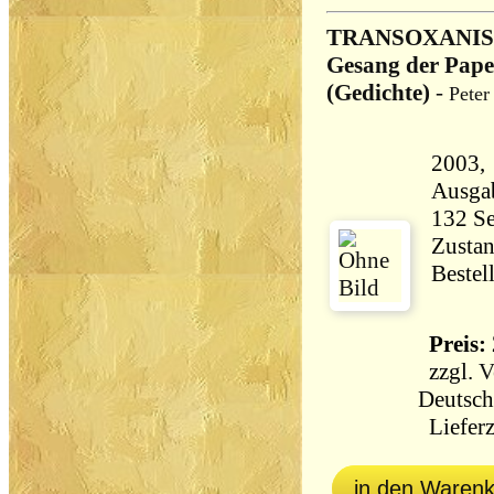
TRANSOXANISC
Gesang der Pape
(Gedichte)
-
Peter
2003, leo
Ausga
Zustan
Bestel
Preis: 
zzgl.
V
Deutsch
Lieferz
in den Waren