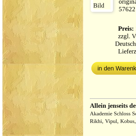
origin
57622
Preis: 
zzgl.
V
Deutsch
Lieferz
in den Waren
Allein jenseits d
Akademie Schloss Sol
Rikhi, Vipul, Kobus,