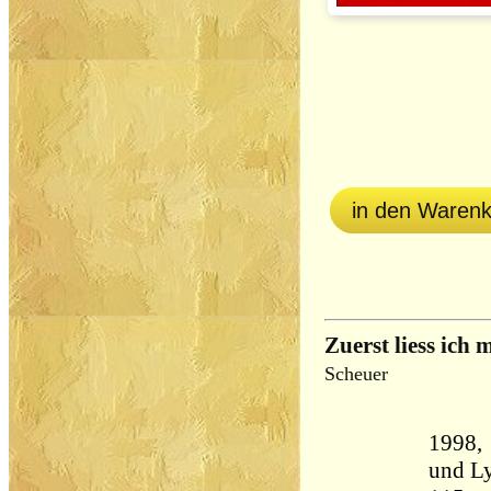
in den Waren
Zuerst liess ich
Scheuer
1998, 
und Lyrik