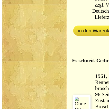
zzgl.
V
Deutsch
Lieferz
in den Waren
Es schneit. Gedi
1961,
Renner
brosch
Zustan
Brosch