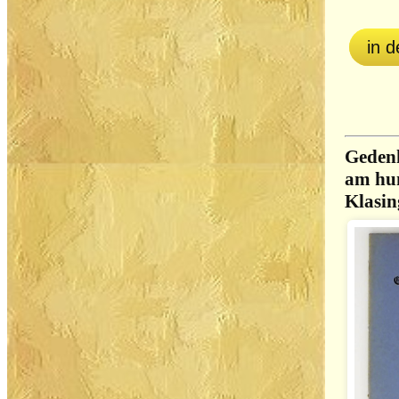
in 
Gedenk
am hun
Klasin