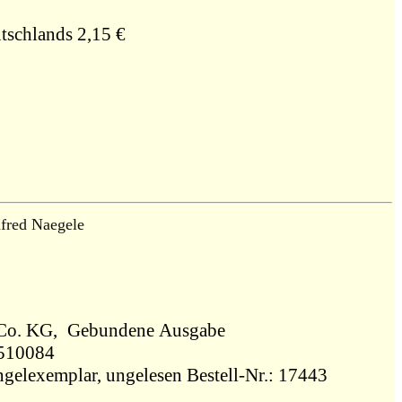
tschlands 2,15 €
fred Naegele
2011, Klöpfer + Meyer GmbH + Co. KG, Gebundene Ausgabe
863510084
ngelexemplar, ungelesen Bestell-Nr.: 17443