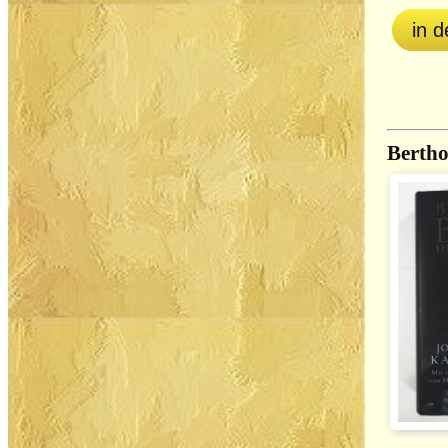
in 
Bertho