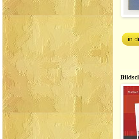
in 
Bildsc