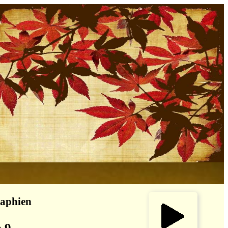
raphien
n 9