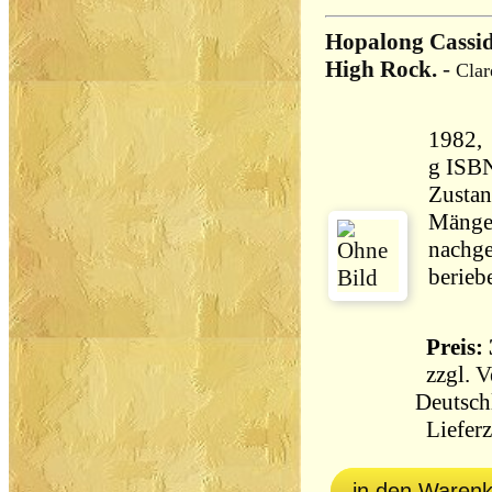
Hopalong Cassid
High Rock.
-
Clar
1982, Heyne,
g ISB
Zustan
Mängel
nachge
berieb
Preis: 
zzgl.
V
Deutsch
Lieferz
in den Waren