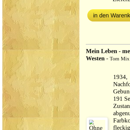
in den Waren
Mein Leben - me
Westen
-
Tom Mix
1934, 
Nachfo
Gebun
Zustan
abgenu
Farbko
flecki