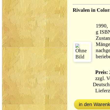
Rivalen in Color
1990, Heyne,
g ISB
Zustan
Mängel
nachge
berieb
Preis: 
zzgl.
V
Deutsch
Lieferz
in den Waren