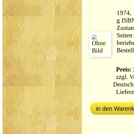
1974, Heyne,
g ISB
Zustan
Seiten
berieb
Bestel
Preis: 
zzgl.
V
Deutsch
Lieferz
in den Waren