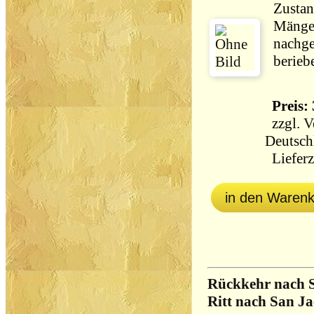
Zustan
Mängel
nachge
berieb
Preis: 
zzgl.
V
Deutsch
Lieferz
in den Waren
Rückkehr nach S
Ritt nach San Jac