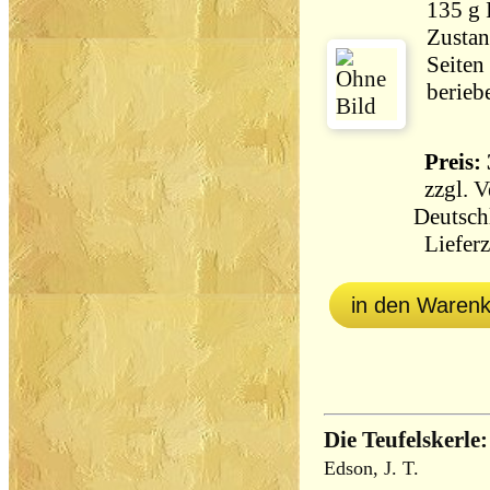
135 g
Zustan
Seiten
berieb
Preis: 
zzgl.
V
Deutsch
Lieferz
in den Waren
Die Teufelskerle
Edson, J. T.