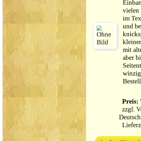
Einban
vielen
im Tex
und be
knicks
kleine
mit alt
aber bi
Seiten
winzig
Bestel
Preis: 
zzgl.
V
Deutsch
Lieferz