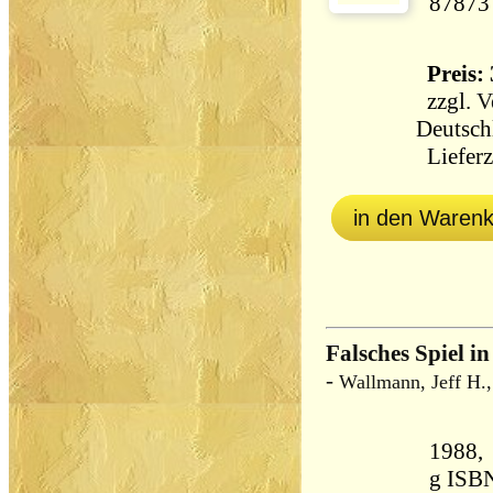
87873
Preis: 
zzgl.
V
Deutsch
Lieferz
in den Waren
Falsches Spiel in
-
Wallmann, Jeff H.
1988, Heyne,
g ISB