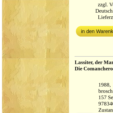
zzgl.
V
Deutsch
Lieferz
in den Waren
Lassiter, der Ma
Die Comanchero
1988, 
brosch
157 Seiten 13
97834
Zustan