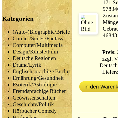
171 Seiten 12
97834
Zustan
Kategorien
Mängel
Gebrau
(Auto-)Biographie/Briefe
46843
Comics/Sci-Fi/Fantasy
Computer/Multimedia
Design/Künste/Film
Preis: 
Deutsche Regionen
zzgl.
V
Drama/Lyrik
Deutsch
Englischsprachige Bücher
Lieferz
Ernährung/Gesundheit
Esoterik/Astrologie
in den Waren
Fremdsprachige Bücher
Geowissenschaften
Geschichte/Politik
Hörbücher Comedy
Hörbücher