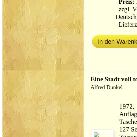
Preis: 
zzgl.
V
Deutsch
Lieferz
in den Waren
Eine Stadt voll 
Alfred Dunkel
1972,
Aufla
Tasch