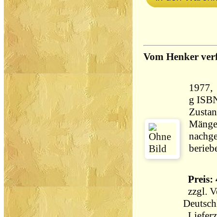
Vom Henker verf
1977, Heyne,
g ISB
Zustan
Mängel
nachge
berieb
Preis: 
zzgl.
V
Deutsch
Lieferz