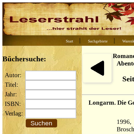
|
|
Start
Sachgebiete
Warenk
Romane
Büchersuche:
Abent
Autor:
Sei
Titel:
Jahr:
Longarm. Die Go
ISBN:
Verlag:
1996, 
Brosch