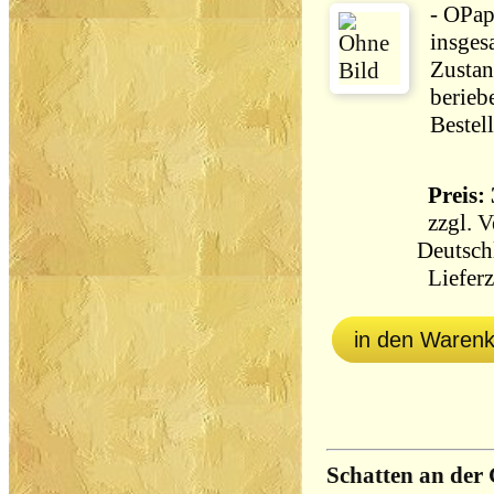
- OPap
insges
Zustan
berieb
Bestel
Preis: 
zzgl.
V
Deutsch
Lieferz
in den Waren
Schatten an der