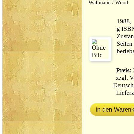
Wallmann / Wood
1988, Heyne,
g ISB
Zustan
Seiten
berieb
Preis: 
zzgl.
V
Deutsch
Lieferz
in den Waren