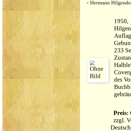
-
Hermann Hilgendo
1950,
Hilgen
Aufla
Gebun
Zustan
Halble
Coverg
des Vo
Buchbl
gebräu
Preis: 
zzgl.
V
Deutsch