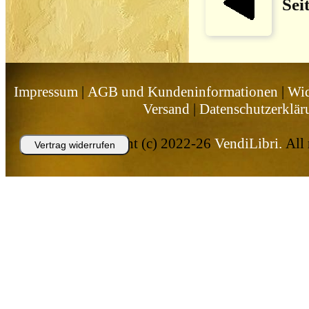
Sei
Impressum
|
AGB und Kundeninformationen
|
Wid
Versand
|
Datenschutzerklär
Copyright (c) 2022-26
VendiLibri.
All 
Vertrag widerrufen