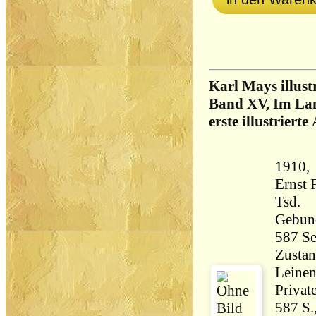
Karl Mays illust
Band XV, Im Lan
erste illustriert
1910, 
Ernst 
Tsd.
Gebun
Zustan
Leinen
Privat
587 S.