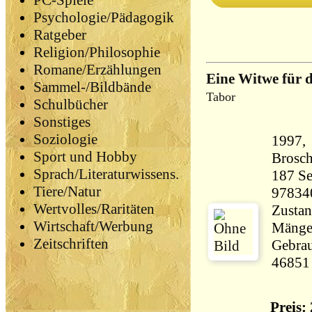
PC-Spiele
Psychologie/Pädagogik
Ratgeber
Religion/Philosophie
Romane/Erzählungen
Eine Witwe für 
Sammel-/Bildbände
Tabor
Schulbücher
Sonstiges
Soziologie
1997, 
Sport und Hobby
Brosch
Sprach/Literaturwissens.
187 Seiten 13
Tiere/Natur
97834
Wertvolles/Raritäten
Zustan
Wirtschaft/Werbung
Mängel
Zeitschriften
Gebrau
46851
Preis: 