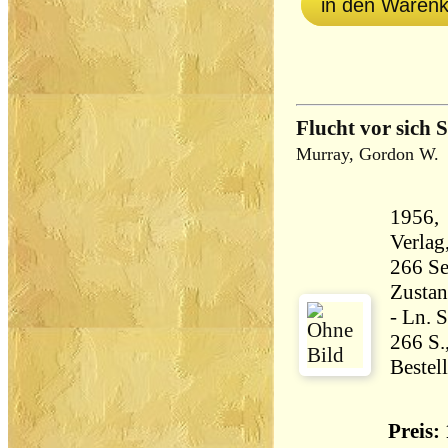
in den Waren
Flucht vor sich S
Murray, Gordon W.
1956,
Zustan
- Ln. 
266 S.
Bestel
Preis: 