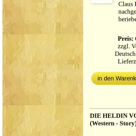
Claus 
nachge
berieb
Preis: 
zzgl.
V
Deutsch
Lieferz
in den Waren
DIE HELDIN 
(Western - Story