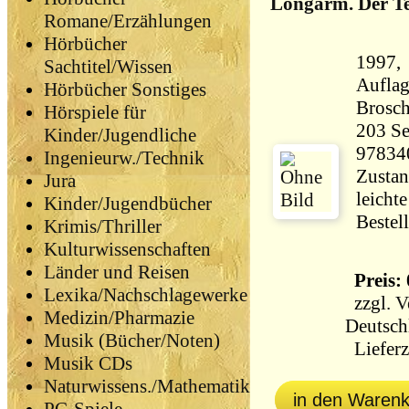
Longarm. Der Te
Romane/Erzählungen
Hörbücher
1997, 
Sachtitel/Wissen
Aufla
Hörbücher Sonstiges
Brosch
Hörspiele für
203 Seiten 17
Kinder/Jugendliche
97834
Ingenieurw./Technik
Zustan
Jura
leicht
Kinder/Jugendbücher
Bestel
Krimis/Thriller
Kulturwissenschaften
Länder und Reisen
Preis: 
Lexika/Nachschlagewerke
zzgl.
V
Medizin/Pharmazie
Deutsch
Musik (Bücher/Noten)
Lieferz
Musik CDs
Naturwissens./Mathematik
in den Waren