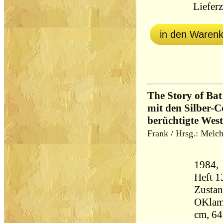
Lieferz
in den Waren
The Story of Ba
mit den Silber-
berüchtigte West
Frank / Hrsg.: Melch
1984, 
Heft 1
Zustan
OKlam
cm, 64 