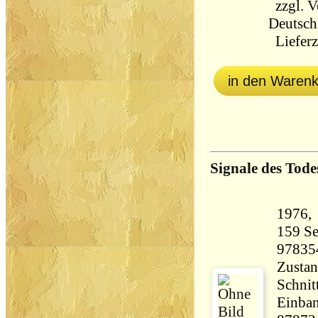
zzgl.
V
Deutsch
Lieferz
in den Waren
Signale des Tode
159 Seiten 15
97835
Zustan
Schnit
Einban