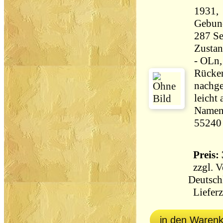
1931, 
Gebun
Zustan
- OLn,
Rücken
nachge
leicht 
Namens
55240
Preis: 
zzgl.
V
Deutsch
Lieferz
in den Waren