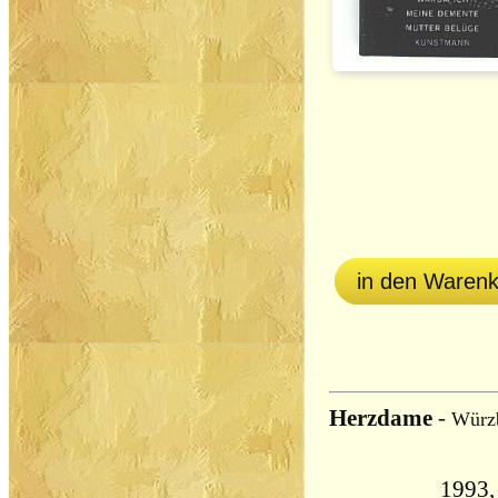
in den Waren
Herzdame
-
Würzb
1993,