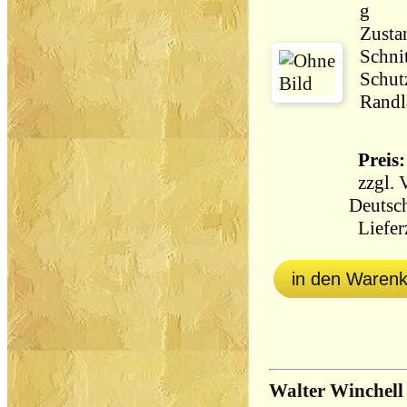
g
Zustan
Schni
Schut
Randl
Preis:
zzgl.
Deutsch
Lieferz
in den Waren
Walter Winchell