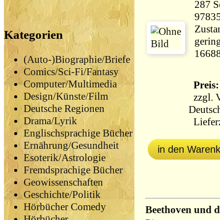
287 Seiten 
9783
Zustan
Kategorien
gering
1668
(Auto-)Biographie/Briefe
Comics/Sci-Fi/Fantasy
Computer/Multimedia
Preis:
Design/Künste/Film
zzgl.
Deutsche Regionen
Deutsch
Drama/Lyrik
Lieferz
Englischsprachige Bücher
Ernährung/Gesundheit
in den Waren
Esoterik/Astrologie
Fremdsprachige Bücher
Geowissenschaften
Geschichte/Politik
Hörbücher Comedy
Beethoven und d
Hörbücher