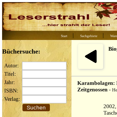
|
|
Start
Sachgebiete
War
Bio
Büchersuche:
Autor:
Titel:
Jahr:
Karambolagen: 
Zeitgenossen
-
He
ISBN:
Verlag:
2002,
Tasch