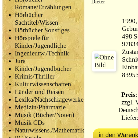
Dieter
Romane/Erzählungen
Hörbücher
1990,
Sachtitel/Wissen
Gebun
Hörbücher Sonstiges
498 Seiten 
Hörspiele für
9783
Kinder/Jugendliche
Zustan
Ingenieurw./Technik
Schni
Jura
Einba
Kinder/Jugendbücher
8395
Krimis/Thriller
Kulturwissenschaften
Länder und Reisen
Preis:
Lexika/Nachschlagewerke
zzgl.
Medizin/Pharmazie
Deutsch
Musik (Bücher/Noten)
Lieferz
Musik CDs
Naturwissens./Mathematik
in den Waren