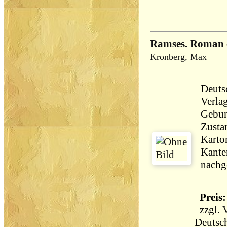
Ramses. Roman e
Kronberg, Max
Deuts
Verlag
Gebun
Zustan
Karton
Kante
nachg
Preis:
zzgl.
Deutsch