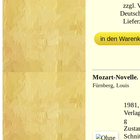
zzgl.
Deutsch
Lieferz
in den Waren
Mozart-Novelle. [
Fürnberg, Louis
1981,
Verlag,, Gebundene A
g
Zustan
Schni