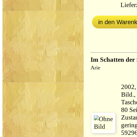
Lieferz
in den Waren
Im Schatten der
Arie
2002, 
Bild.,
Tasch
Zustan
gering
5929