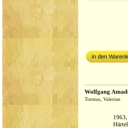
in den Waren
Wolfgang Amadé
Tornius, Valerian
1963,
Härtel,, Gebundene Au