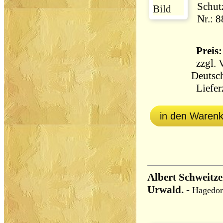
Schut
Nr.: 
Preis:
zzgl.
Deutsch
Lieferz
in den Waren
Albert Schweitz
Urwald.
-
Hagedor