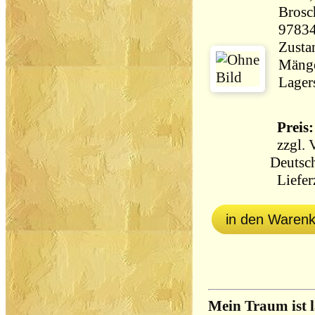
Brosc
9783
Zustan
Mänge
Lager
Preis:
zzgl.
Deutsch
Lieferz
in den Waren
Mein Traum ist l