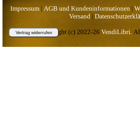
Impressum
|
AGB und Kundeninformationen
|
W
Versand
|
Datenschutzerkl
Copyright (c) 2022-26
VendiLibri.
All
Vertrag widerrufen