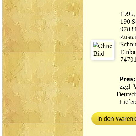
190 Seiten 
9783
Zustan
Schni
Einba
7470
Preis:
zzgl.
Deutsch
Lieferz
in den Waren