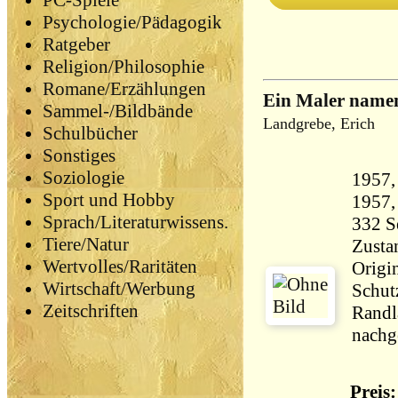
PC-Spiele
Psychologie/Pädagogik
Ratgeber
Religion/Philosophie
Romane/Erzählungen
Ein Maler name
Sammel-/Bildbände
Landgrebe, Erich
Schulbücher
Sonstiges
Soziologie
1957,
Sport und Hobby
Sprach/Literaturwissens.
Tiere/Natur
Zustan
Wertvolles/Raritäten
Origin
Wirtschaft/Werbung
Schut
Zeitschriften
Randl
nachg
Preis: