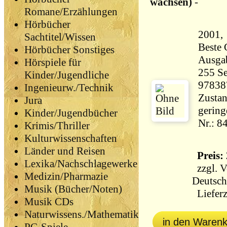
wachsen)
-
Romane/Erzählungen
Hörbücher
2001, 
Sachtitel/Wissen
Beste Gmb
Hörbücher Sonstiges
Ausga
Hörspiele für
255 Seiten 81
Kinder/Jugendliche
97838
Ingenieurw./Technik
Zustan
Jura
gering
Kinder/Jugendbücher
Nr.: 8
Krimis/Thriller
Kulturwissenschaften
Länder und Reisen
Preis: 
Lexika/Nachschlagewerke
zzgl.
V
Medizin/Pharmazie
Deutsch
Musik (Bücher/Noten)
Lieferz
Musik CDs
Naturwissens./Mathematik
in den Waren