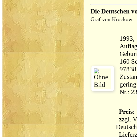
Die Deutschen v
Graf von Krockow
1993, 
Aufla
Gebun
160 Seiten 35
97838
Zustan
gering
Nr.: 2
Preis: 
zzgl.
V
Deutsch
Lieferz