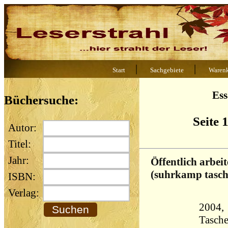
|
|
Start
Sachgebiete
Waren
Ess
Büchersuche:
Seite 
Autor:
Titel:
Jahr:
Öffentlich arbei
(suhrkamp tasc
ISBN:
Verlag:
2004,
Tasch