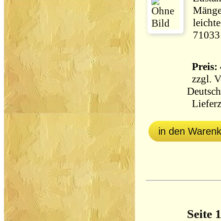
Mängel
leicht
71033
Preis: 
zzgl.
V
Deutsch
Lieferz
in den Waren
Seite 