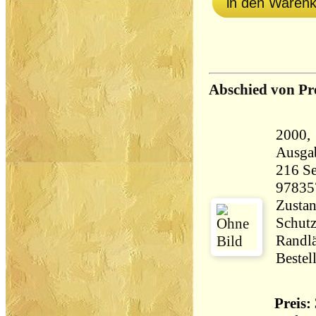
in den Waren
Abschied von P
2000, Orbi
Ausga
216 Seiten 73
97835
Zustan
Schut
Randlä
Bestel
Preis: 