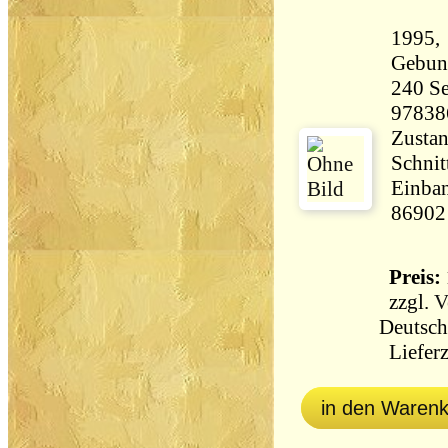
1995,
Gebun
240 Seiten 85
97838
Zustan
Schnit
Einban
86902
Preis: 
zzgl.
V
Deutsch
Lieferz
in den Waren