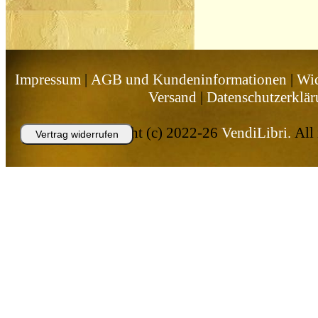
Impressum
|
AGB und Kundeninformationen
|
Wid
Versand
|
Datenschutzerklä
Copyright (c) 2022-26
VendiLibri.
All 
Vertrag widerrufen