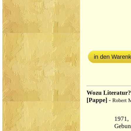
in den Waren
Wozu Literatur?
[Pappe]
-
Robert 
1971,
Gebun