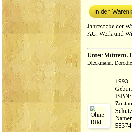
in den Waren
Jahresgabe der We
AG: Werk und W
Unter Müttern. 
Dieckmann, Dorothe
1993,
Gebun
ISBN:
Zustan
Schutz
Namens
55374