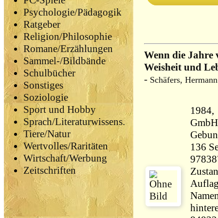
PC-Spiele
Psychologie/Pädagogik
Ratgeber
Religion/Philosophie
Romane/Erzählungen
Wenn die Jahre 
Sammel-/Bildbände
Weisheit und Le
Schulbücher
-
Schäfers, Hermann
Sonstiges
Soziologie
Sport und Hobby
1984, 
Sprach/Literaturwissens.
GmbH,
Tiere/Natur
Gebun
Wertvolles/Raritäten
136 Seiten 25
Wirtschaft/Werbung
97838
Zeitschriften
Zustan
Auflag
Namen
hinter