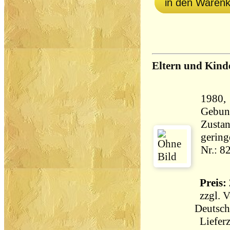
in den Waren
Eltern und Kind
1980,
Gebun
Zustan
gering
Nr.: 8
Preis: 
zzgl.
V
Deutsch
Lieferz