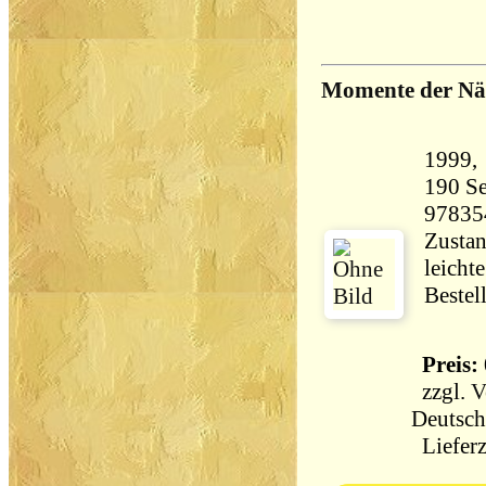
Momente der Nä
190 Seiten 17
97835
Zustan
leicht
Bestel
Preis: 
zzgl.
V
Deutsch
Lieferz