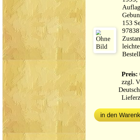
Aufla
Gebun
153 Seiten 36
97838
Zustan
leicht
Bestel
Preis: 
zzgl.
V
Deutsch
Lieferz
in den Waren