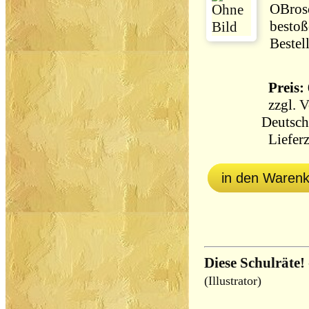
OBrosc
bestoß
Bestel
Preis: 
zzgl.
V
Deutsch
Lieferz
in den Waren
Diese Schulräte!
(Illustrator)