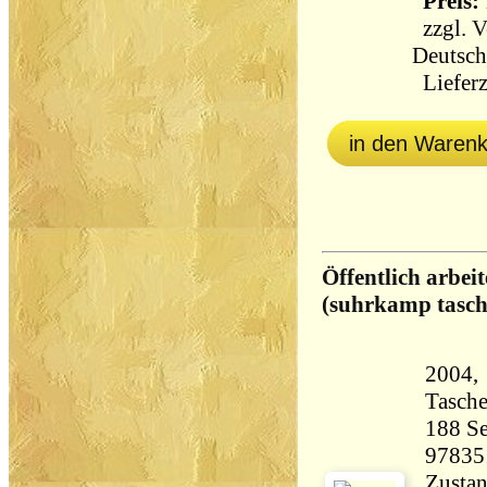
Preis: 
zzgl.
V
Deutsch
Lieferz
in den Waren
Öffentlich arbei
(suhrkamp tasc
2004,
Tasch
188 Seiten 15
97835
Zustan