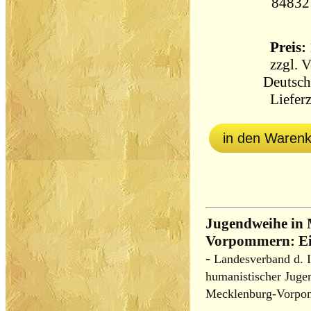
84832
Preis: 
zzgl.
V
Deutsch
Lieferz
in den Waren
Jugendweihe in
Vorpommern: Ein
-
Landesverband d. I
humanistischer Juge
Mecklenburg-Vorpomm