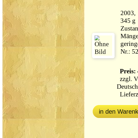
2003, Row
345 g
Zustan
Mängel
gering
Nr.: 5
Preis: 
zzgl.
V
Deutsch
Lieferz
in den Waren