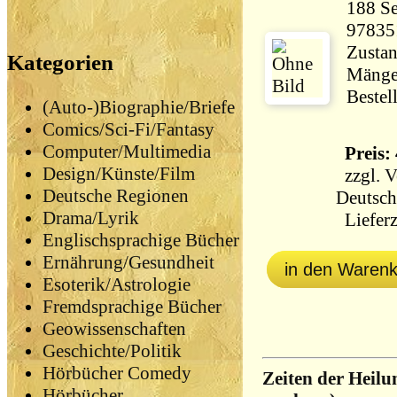
188 Seiten 15
97835
Zustan
Kategorien
Mängel
Bestel
(Auto-)Biographie/Briefe
Comics/Sci-Fi/Fantasy
Computer/Multimedia
Preis: 
Design/Künste/Film
zzgl.
V
Deutsche Regionen
Deutsch
Drama/Lyrik
Lieferz
Englischsprachige Bücher
Ernährung/Gesundheit
in den Waren
Esoterik/Astrologie
Fremdsprachige Bücher
Geowissenschaften
Geschichte/Politik
Hörbücher Comedy
Zeiten der Heilu
Hörbücher