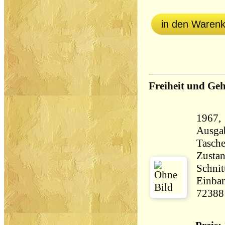
in den Waren
Freiheit und Ge
1967, 
Ausga
Tasch
Zustan
Schnit
Einban
72388