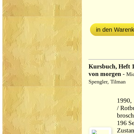
in den Waren
Kursbuch, Heft 1
von morgen
-
Mic
Spengler, Tilman
1990, 
/ Rotb
brosch
Zustan