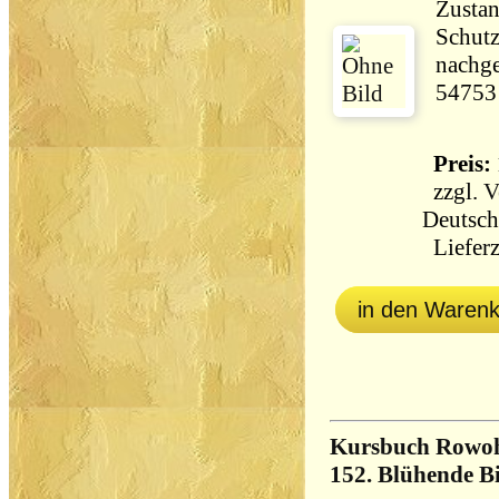
Zustan
Schutz
nachge
54753
Preis: 
zzgl.
V
Deutsch
Lieferz
in den Waren
Kursbuch Rowohl
152. Blühende Bi