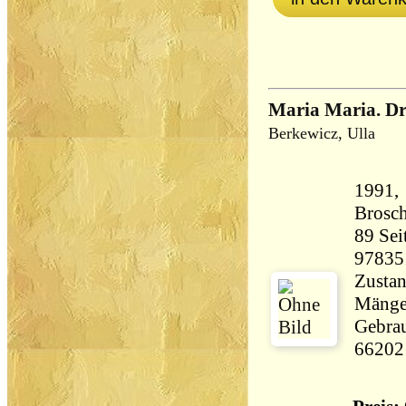
Maria Maria. Dr
Berkewicz, Ulla
1991,
Brosch
89 Seiten 100 
97835
Zustan
Mängel
Gebrau
66202