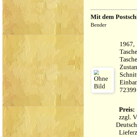
Mit dem Postsch
Bender
1967, 
Tasch
Tasch
Zustan
Schnit
Einban
72399
Preis: 
zzgl.
V
Deutsch
Lieferz