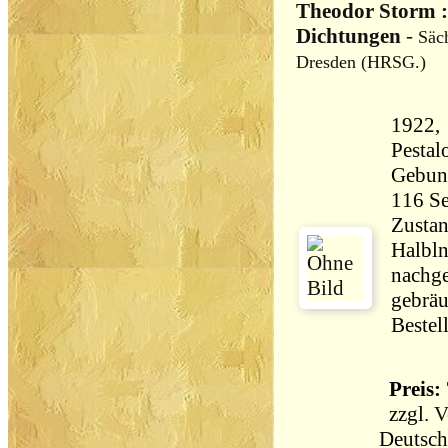
Theodor Storm 
Dichtungen
-
Säch
Dresden (HRSG.)
1922, 
Pestal
Gebun
Zustan
Halbln
nachge
gebräu
Bestel
Preis: 
zzgl.
V
Deutsch