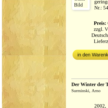
gering
Nr.: 5
Preis: 
zzgl.
V
Deutsch
Lieferz
in den Waren
Der Winter der 
Surminski, Arno
2002, Ulls