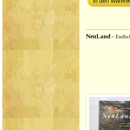
in den Waren
NeuLand
-
Endlic