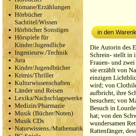
Romane/Erzählungen
Hörbücher
Sachtitel/Wissen
Hörbücher Sonstiges
in den Waren
Hörspiele für
Kinder/Jugendliche
Die Autorin des 
Ingenieurw./Technik
Schrein- stellt in
Jura
Frauen- und zwei
Kinder/Jugendbücher
sie erzählt von N
Krimis/Thriller
einzigen Lichtbli
Kulturwissenschaften
wird; von Clothil
Länder und Reisen
aufbricht, ihre S
Lexika/Nachschlagewerke
besuchen; von Mai
Medizin/Pharmazie
Besuch in Lourde
Musik (Bücher/Noten)
hat; von den Sch
Musik CDs
wundersamen Ret
Naturwissens./Mathematik
Rattenfänger, des