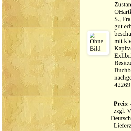
Zustan
OHartk
S., Fr
gut er
bescha
mit kl
Kapita
Exlibr
Besitz
Buchbl
nachge
42269
Preis: 
zzgl.
V
Deutsch
Lieferz