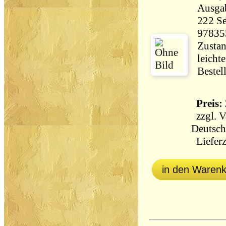
Ausga
222 Seiten 36
97835
Zustan
leicht
Bestel
Preis: 
zzgl.
V
Deutsch
Lieferz
in den Waren