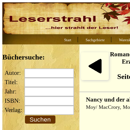
|
|
Start
Sachgebiete
Waren
Romane
Büchersuche:
Er
Autor:
Seit
Titel:
Jahr:
Nancy und der al
ISBN:
Moy/ MacCrory, M
Verlag: