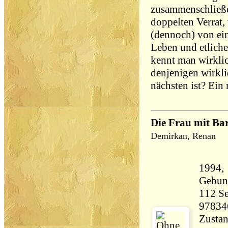
zusammenschließe
doppelten Verrat,
(dennoch) von ein
Leben und etlich
kennt man wirkli
denjenigen wirkli
nächsten ist? Ein 
Die Frau mit Ba
Demirkan, Renan
1994,
Gebun
112 Seiten 22
97834
Zustan