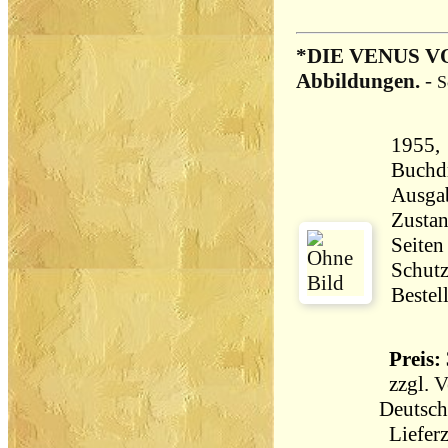
*DIE VENUS V
Abbildungen.
-
S
1955,
Buchdrucke
Ausga
Zustan
Seiten
Schutz
Bestel
Preis: 
zzgl.
V
Deutsch
Lieferz