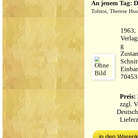
An jenem Tag: D
Tolstoi, Therese Hus
1963,
Verlagsan
g
Zustan
Schnit
Einban
70453
Preis: 
zzgl.
V
Deutsch
Lieferz
in den Waren