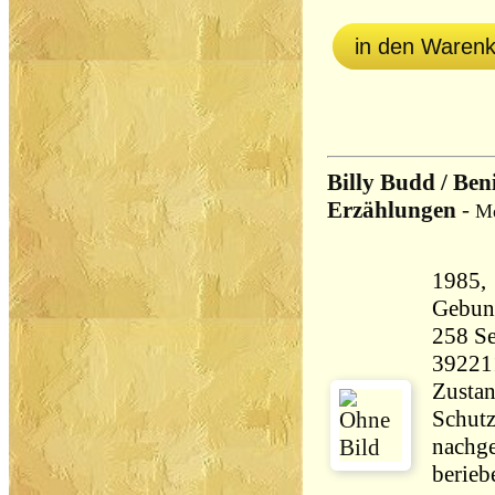
in den Waren
Billy Budd / Ben
Erzählungen
-
Me
1985,
Gebun
258 Seiten 33
39221
Zustan
Schutz
nachge
berieb