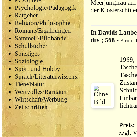
PC-Spiele
Meerjungfrau auf 
Psychologie/Pädagogik
der Klosterschüler
Ratgeber
Religion/Philosophie
Romane/Erzählungen
In Davids Laube 
Sammel-/Bildbände
dtv ; 568
-
Piron, 
Schulbücher
Sonstiges
1969,
Soziologie
Tasche
Sport und Hobby
Tasch
Sprach/Literaturwissens.
Zustan
Tiere/Natur
Schnit
Wertvolles/Raritäten
Einban
Wirtschaft/Werbung
lichtr
Zeitschriften
Preis: 
zzgl.
V