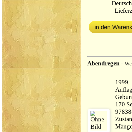
Deutsch
Lieferz
in den Waren
Abendregen
-
Wer
1999,
Aufla
Gebun
170 Seiten 28
97838
Zustan
Mängel