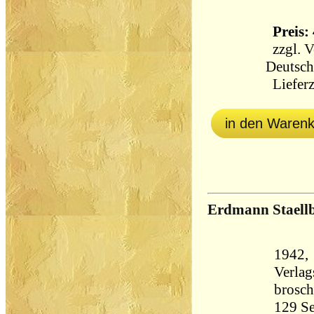
Preis: 
zzgl.
V
Deutsch
Lieferz
in den Waren
Erdmann Stael
1942, 
Verla
brosch