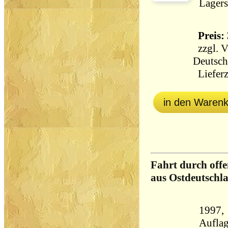
Lagers
Preis: 
zzgl.
V
Deutsch
Lieferz
in den Waren
Fahrt durch offe
aus Ostdeutschl
1997, 
Aufla