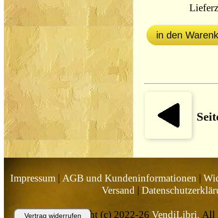
Lieferz
in den Waren
Seit
Impressum
|
AGB und Kundeninformationen
|
Wid
Versand
|
Datenschutzerklä
Copyright (c) 2022-26
VendiLibri.
All 
Vertrag widerrufen