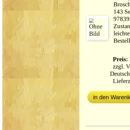
Brosch
143 Seiten 53
97839
Zustan
leicht
Bestel
Preis: 
zzgl.
V
Deutsch
Lieferz
in den Waren