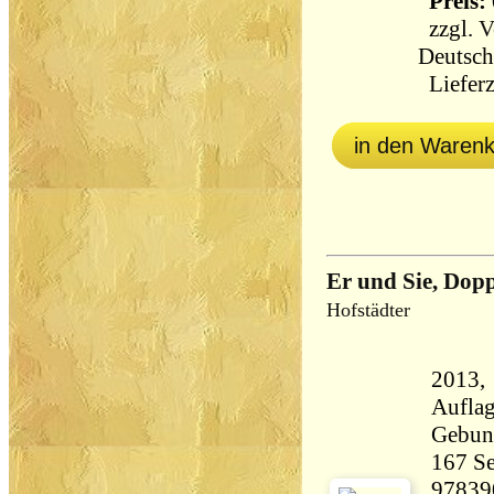
Preis: 
zzgl.
V
Deutsch
Lieferz
in den Waren
Er und Sie, Dop
Hofstädter
2013, 
Aufla
Gebun
167 Seiten 33
97839