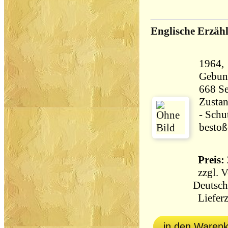
Englische Erzähl
1964,
Gebun
Zustan
- Schu
bestoß
Preis: 
zzgl.
V
Deutsch
Lieferz
in den Waren