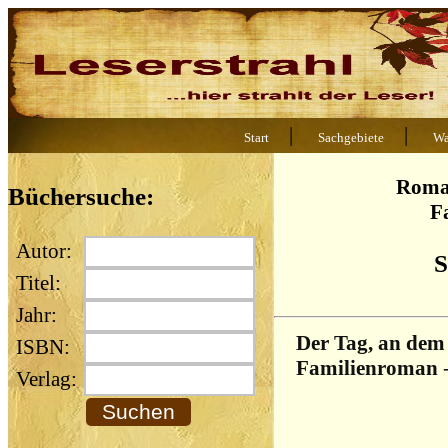
|
|
Start
Sachgebiete
Wa
Roma
Büchersuche:
F
Autor:
S
Titel:
Jahr:
Der Tag, an dem 
ISBN:
Familienroman
Verlag: