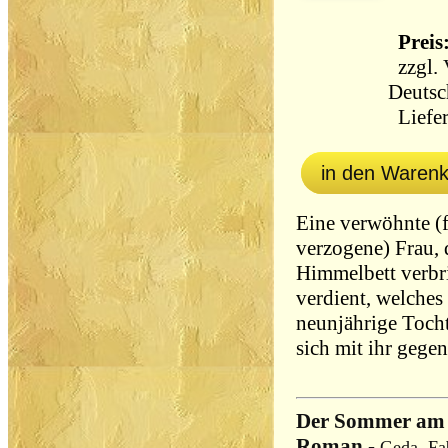
Preis:
zzgl.
Deutsc
Liefer
in den Waren
Eine verwöhnte (
verzogene) Frau, 
Himmelbett verbri
verdient, welches 
neunjährige Tocht
sich mit ihr gege
Der Sommer am 
Roman
-
Geda, Fab