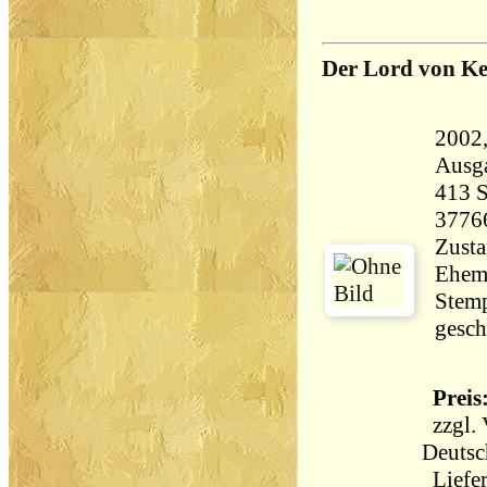
Der Lord von Ke
2002, He
Ausg
413 Seiten 
3776
Zusta
Ehema
Stemp
Preis:
zzgl.
Deutsc
Liefer