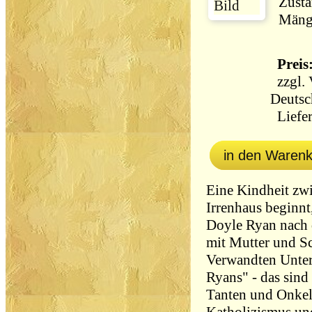
Zusta
Mänge
Preis:
zzgl.
Deutsc
Liefer
in den Waren
Eine Kindheit zw
Irrenhaus beginnt
Doyle Ryan nach
mit Mutter und Sc
Verwandten Unters
Ryans" - das sind 
Tanten und Onkel,