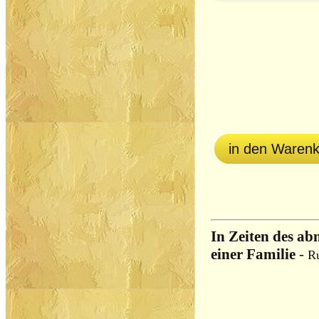
in den Waren
In Zeiten des a
einer Familie
-
R