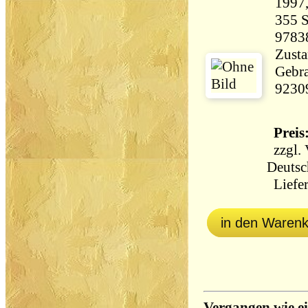
355 Seiten 
9783
Zusta
Gebra
9230
Preis:
zzgl.
Deutsc
Liefer
in den Waren
Vergangen wie e