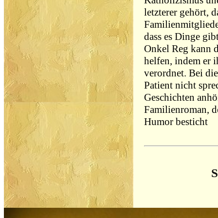
Katholizismus un
letzterer gehört, 
Familienmitgliede
dass es Dinge gibt
Onkel Reg kann de
helfen, indem er 
verordnet. Bei di
Patient nicht spr
Geschichten anhö
Familienroman, de
Humor besticht
S