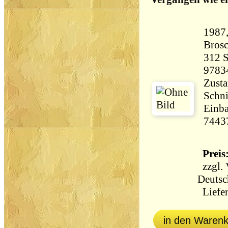
1987
Brosc
312 Seiten 
9783
Zusta
Schni
Einba
7443
Preis:
zzgl.
Deutsc
Liefer
in den Waren