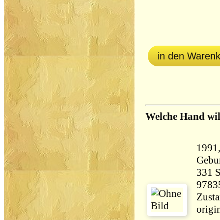
in den Waren
Welche Hand wil
1991
Gebu
331 Seiten 
9783
Zusta
origi