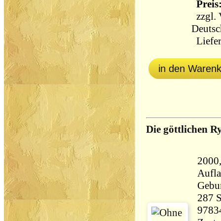
Preis:
zzgl.
Deutsc
Liefer
in den Waren
Die göttlichen R
2000
Aufl
Gebu
287 Seiten 
9783