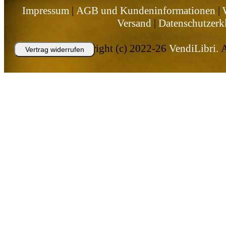
Impressum
|
AGB und Kundeninformationen
|
Versand
|
Datenschutzerk
Copyright (c) 2022-26
VendiLibri.
A
Vertrag widerrufen