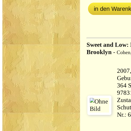
in den Waren
Sweet and Low: 
Brooklyn
-
Cohen,
2007,
Gebu
364 Seiten 
9783
Zusta
Schut
Nr.: 