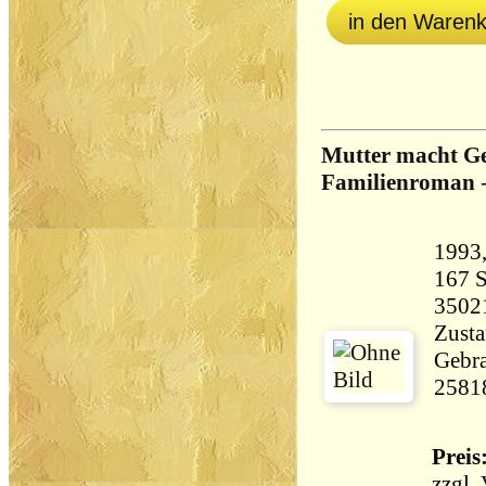
in den Waren
Mutter macht Ges
Familienroman
167 Seiten 
3502
Zusta
Gebra
2581
Preis:
zzgl.