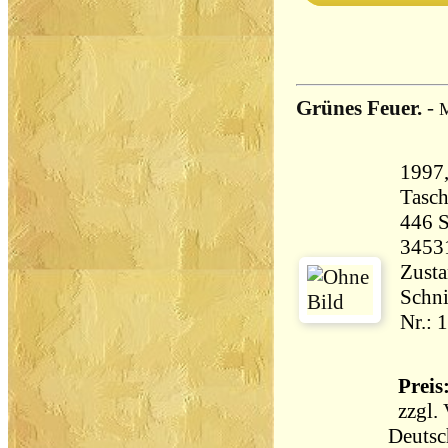
Grünes Feuer.
-
M
1997,
Tasc
446 Seiten 
3453
Zusta
Schni
Nr.: 
Preis:
zzgl.
Deutsc