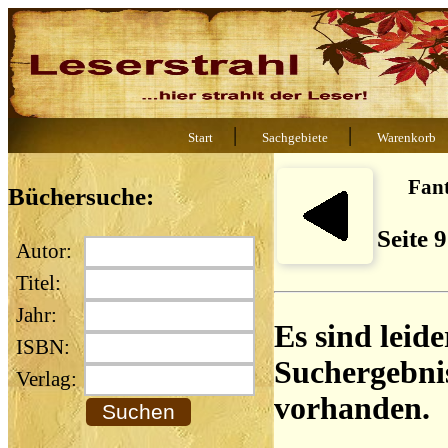
|
|
Start
Sachgebiete
Warenkorb
Fan
Büchersuche:
Seite 
Autor:
Titel:
Jahr:
Es sind leide
ISBN:
Suchergebni
Verlag:
vorhanden.