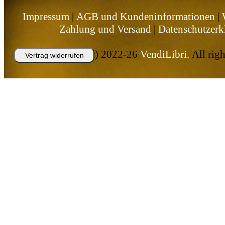
Impressum
|
AGB und Kundeninformationen
|
Zahlung und Versand
|
Datenschutzerk
Copyright (c) 2022-26
VendiLibri.
All righ
Vertrag widerrufen