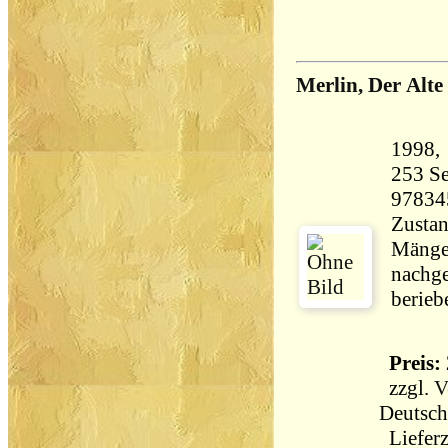
Merlin, Der Alte
253 Seiten 20
97834
Zustan
Mängel
nachge
berieb
Preis: 
zzgl.
V
Deutsch
Lieferz