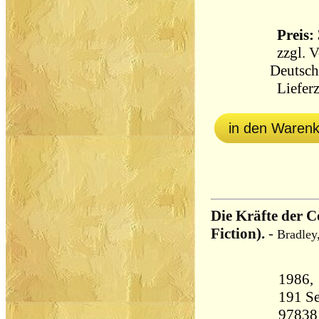
Preis: 
zzgl.
V
Deutsch
Lieferz
in den Waren
Die Kräfte der 
Fiction).
-
Bradley
191 Seiten 13
97838