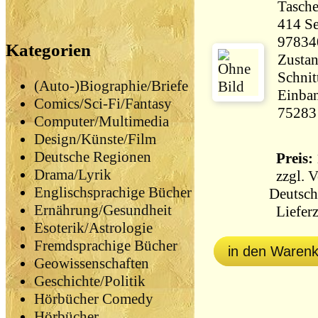
Tasch
414 Seiten 33
97834
Kategorien
Zustan
Schnit
(Auto-)Biographie/Briefe
Einban
Comics/Sci-Fi/Fantasy
75283
Computer/Multimedia
Design/Künste/Film
Deutsche Regionen
Preis: 
Drama/Lyrik
zzgl.
V
Englischsprachige Bücher
Deutsch
Ernährung/Gesundheit
Lieferz
Esoterik/Astrologie
Fremdsprachige Bücher
in den Waren
Geowissenschaften
Geschichte/Politik
Hörbücher Comedy
Hörbücher