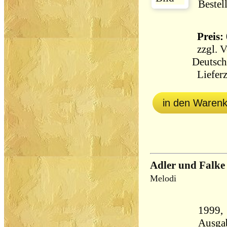
Bestel
Preis: 
zzgl.
V
Deutsch
Lieferz
in den Waren
Adler und Falke
Melodi
1999, Hey
Ausga