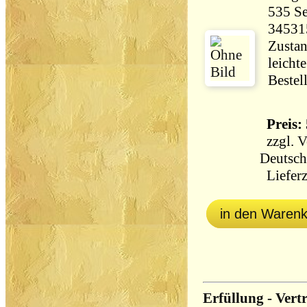
535 Seiten 93
34531
Zustan
leicht
Bestel
Preis: 
zzgl.
V
Deutsch
Lieferz
in den Waren
Erfüllung - Vert