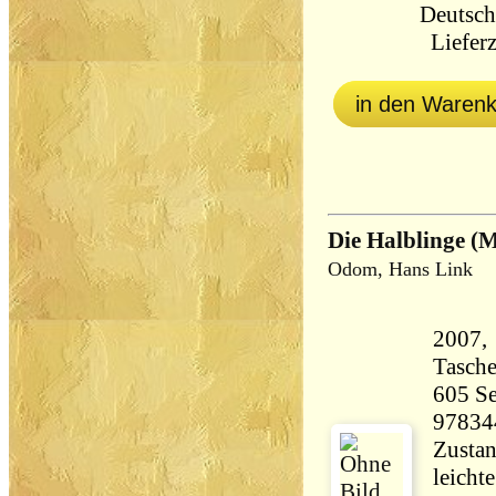
Deutsch
Lieferz
in den Waren
Die Halblinge (
Odom, Hans Link
2007,
Tasch
605 Seiten 63
97834
Zustan
leicht