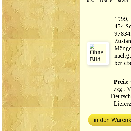
03.
-
Drake, David
454 Seiten 35
97834
Zustan
Mängel
nachge
berieb
Preis: 
zzgl.
V
Deutsch
Lieferz
in den Waren