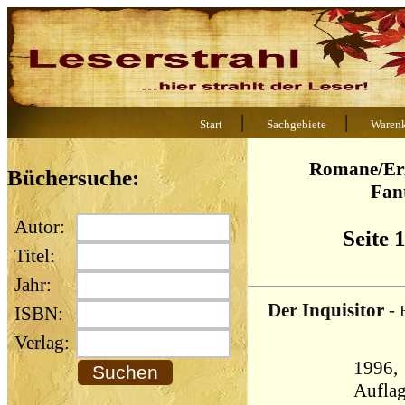
|
|
Start
Sachgebiete
Waren
Romane/Erz
Büchersuche:
Fan
Autor:
Seite 
Titel:
Jahr:
Der Inquisitor
-
ISBN:
Verlag:
1996, 
Aufla