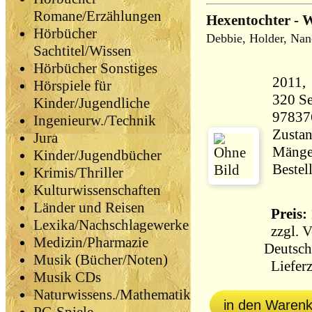
Romane/Erzählungen
Hexentochter - 
Hörbücher
Debbie, Holder, Nan
Sachtitel/Wissen
Hörbücher Sonstiges
Hörspiele für
320 Seiten 46
Kinder/Jugendliche
97837
Ingenieurw./Technik
Zustan
Jura
Mängel
Kinder/Jugendbücher
Bestel
Krimis/Thriller
Kulturwissenschaften
Länder und Reisen
Preis: 
Lexika/Nachschlagewerke
zzgl.
V
Medizin/Pharmazie
Deutsch
Musik (Bücher/Noten)
Lieferz
Musik CDs
Naturwissens./Mathematik
in den Waren