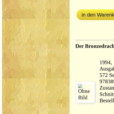
in den Waren
Der Bronzedrac
1994, Wel
Ausga
572 Seiten 28
97838
Zustan
Schnit
Bestel