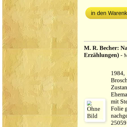
in den Waren
M. R. Becher: Na
Erzählungen)
-
M
1984,
Brosch
Zustan
Ehema
mit St
Folie 
nachge
25059