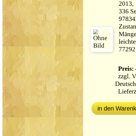
336 Seiten 27
97834
Zustan
Mängel
leicht
77292
Preis: 
zzgl.
V
Deutsch
Lieferz
in den Waren