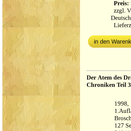
Preis: 
zzgl.
V
Deutsch
Lieferz
in den Waren
Der Atem des Dr
Chroniken Teil 3
1998,
1.Aufl
Brosch
127 Seiten 11