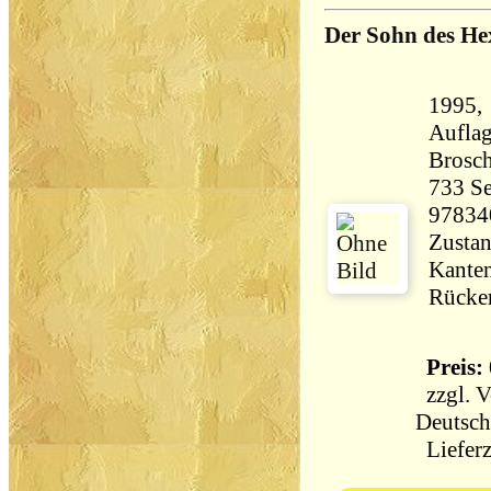
Der Sohn des He
1995, 
Aufla
Brosch
733 Seiten 64
97834
Zustan
Kanten
Rücken
Preis: 
zzgl.
V
Deutsch
Lieferz