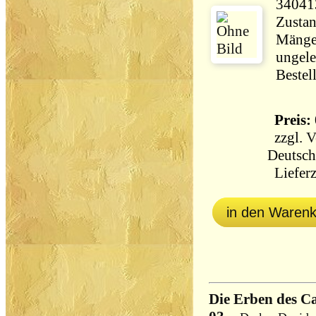
34041
Zustan
Mänge
ungele
Bestel
Preis: 
zzgl.
V
Deutsch
Lieferz
in den Waren
Die Erben des Ca