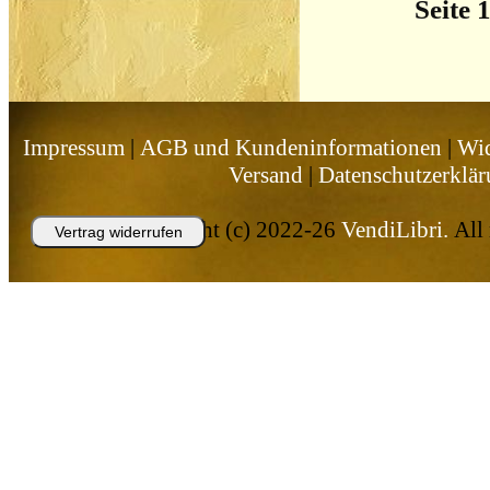
Seite 
Impressum
|
AGB und Kundeninformationen
|
Wid
Versand
|
Datenschutzerklä
Copyright (c) 2022-26
VendiLibri.
All 
Vertrag widerrufen