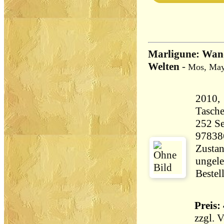
Marligune: Wan
Welten
-
Mos, Ma
2010,
Tasch
252 Seiten 25
97838
Zustan
ungele
Bestel
Preis: 
zzgl.
V