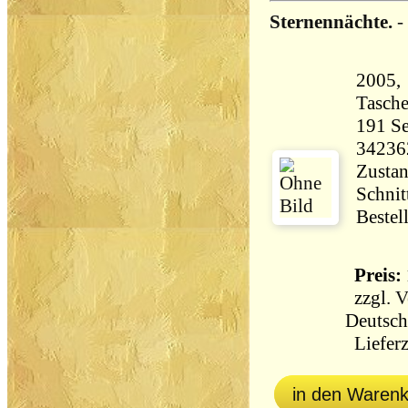
Sternennächte.
-
2005, 
Tasch
191 Seiten 21
34236
Zustan
Schnit
Bestel
Preis: 
zzgl.
V
Deutsch
Lieferz
in den Waren