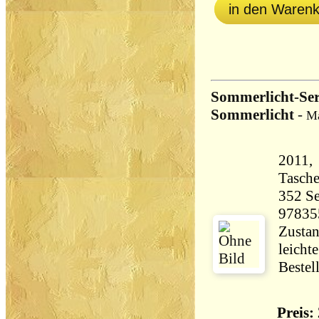
in den Waren
Sommerlicht-Ser
Sommerlicht
-
Ma
2011,
Tasch
352 Seiten 28
97835
Zustan
leicht
Bestel
Preis: 