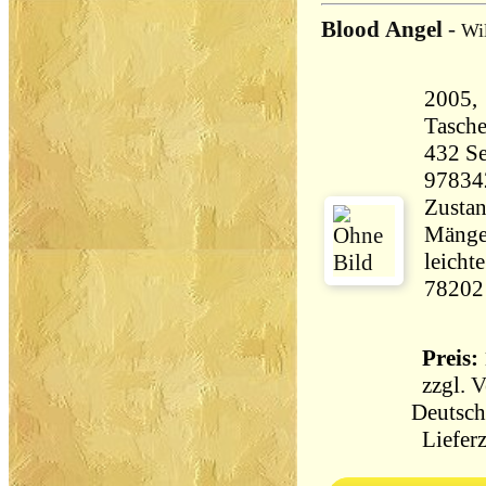
Blood Angel
-
Wil
2005,
Tasch
432 Seiten 46
97834
Zustan
Mängel
leicht
78202
Preis: 
zzgl.
V
Deutsch
Lieferz