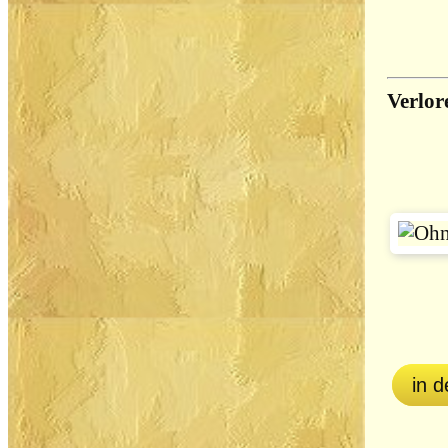
Verlor
in 