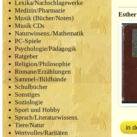
Lexika/Nachschlagewerke
Medizin/Pharmazie
Esther
Musik (Bücher/Noten)
Musik CDs
Naturwissens./Mathematik
PC-Spiele
Psychologie/Pädagogik
Ratgeber
Religion/Philosophie
Romane/Erzählungen
Sammel-/Bildbände
Schulbücher
Sonstiges
Soziologie
Sport und Hobby
Sprach/Literaturwissens.
Tiere/Natur
in 
Wertvolles/Raritäten