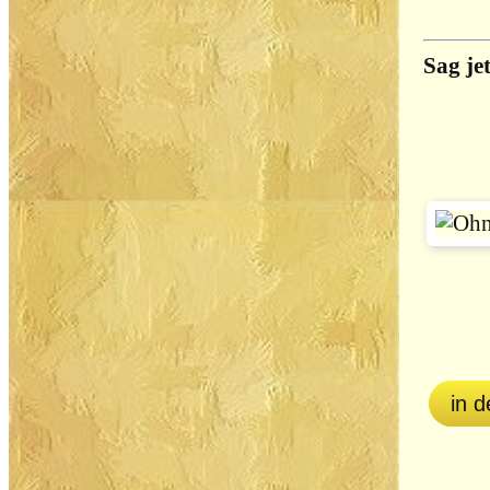
Sag jet
in 