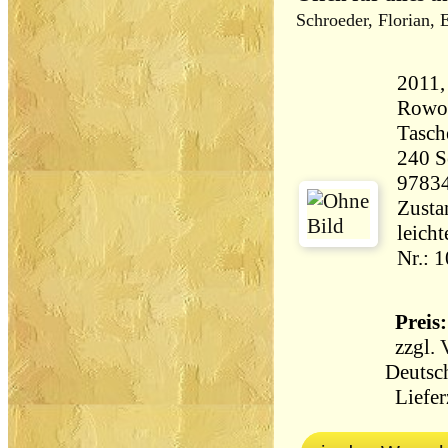
Schroeder, Florian, 
2011,
Rowo
Tasch
240 Seiten 
9783
Zustan
leichte
Nr.: 
Preis:
zzgl.
Deutsc
Lieferz