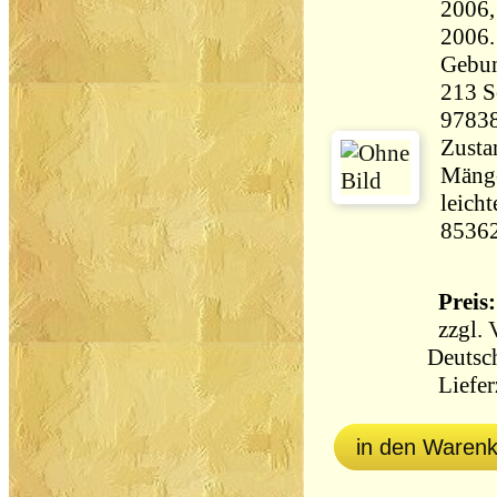
2006,
2006.
Gebu
213 Seiten 
9783
Zustan
Mänge
leicht
8536
Preis:
zzgl.
Deutsc
Lieferz
in den Waren