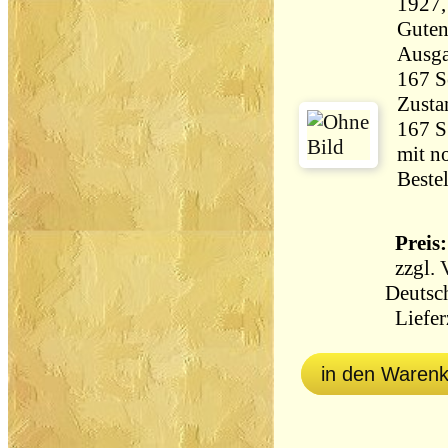
1927,
Gutenber
Ausg
Zusta
167 S.
mit n
Beste
Preis:
zzgl.
Deutsc
Lieferz
in den Waren