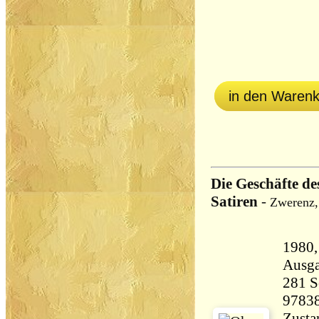
in den Waren
Die Geschäfte d
Satiren
-
Zwerenz,
1980, Un
Ausg
281 Seiten 
9783
Zustan