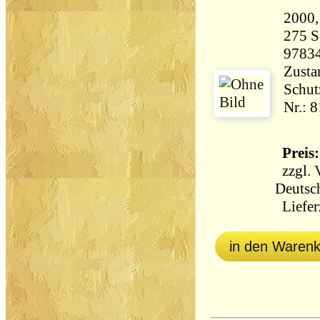
275 Seiten 
9783
Zustan
Schut
Nr.: 
Preis:
zzgl.
Deutsc
Lieferz
in den Waren