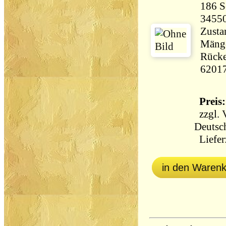
186 Seiten 
3455
Zustan
Mänge
Rücke
6201
Preis:
zzgl.
Deutsc
Lieferz
in den Waren