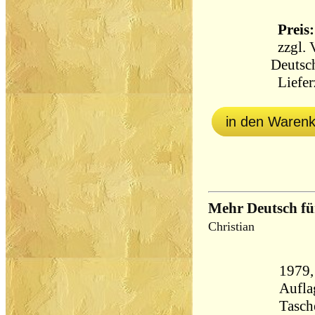
Preis:
zzgl.
Deutsc
Lieferz
in den Waren
Mehr Deutsch fü
Christian
1979,
Aufla
Tasch