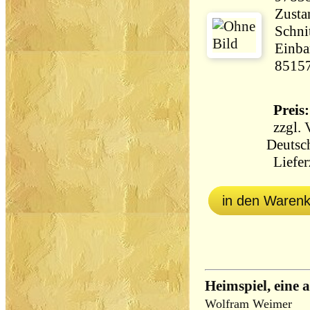
Zusta
Schni
Einba
8515
Preis:
zzgl.
Deutsc
Lieferz
in den Waren
Heimspiel, eine a
Wolfram Weimer