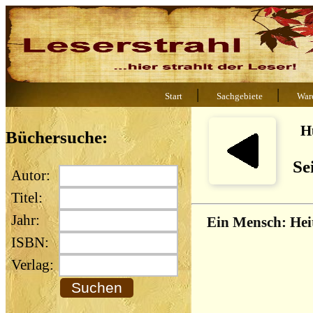
|
|
Start
Sachgebiete
War
H
Büchersuche:
Se
Autor:
Titel:
Jahr:
Ein Mensch: Heit
ISBN:
Verlag: