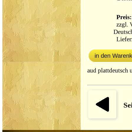
Preis:
zzgl.
Deutsc
Lieferz
in den Waren
aud plattdeutsch
Se