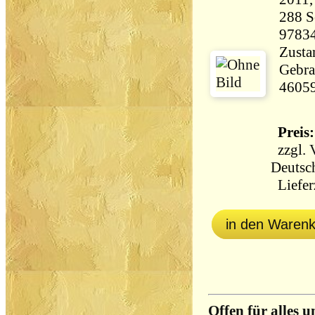
288 Seiten 
9783
Zustan
Gebra
4605
Preis:
zzgl.
Deutsc
Lieferz
in den Waren
Offen für alles u