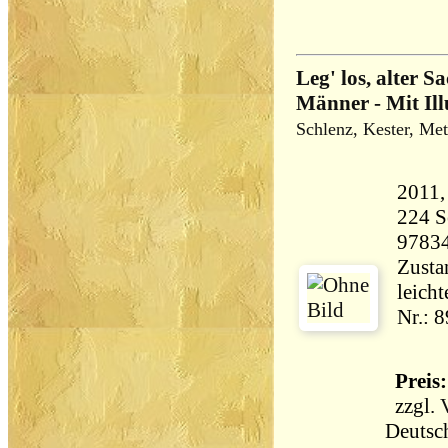
Leg' los, alter S
Männer - Mit Ill
Schlenz, Kester, Mett
224 Seiten 
9783
Zustan
leich
Nr.: 
Preis:
zzgl.
Deutsc