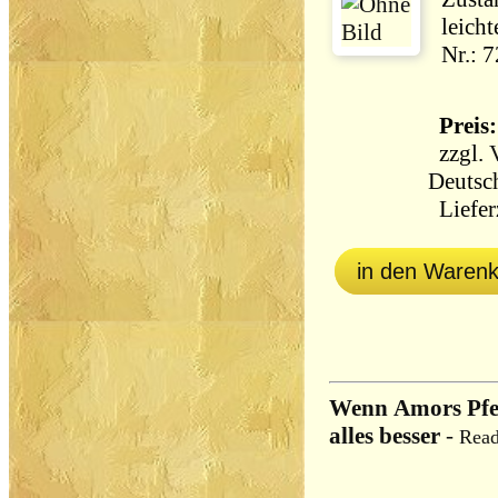
leich
Nr.: 
Preis:
zzgl.
Deutsc
Lieferz
in den Waren
Wenn Amors Pfeil
alles besser
-
Read