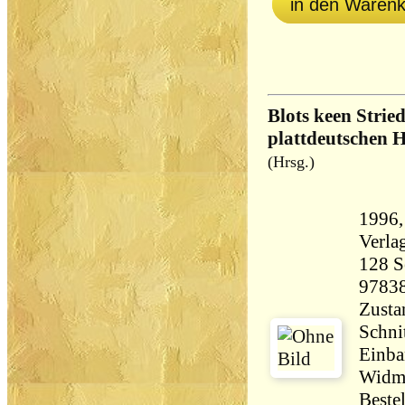
in den Waren
Blots keen Strie
plattdeutschen 
(Hrsg.)
1996
128 Seiten 
9783
Zusta
Schni
Einba
Widmu
Beste