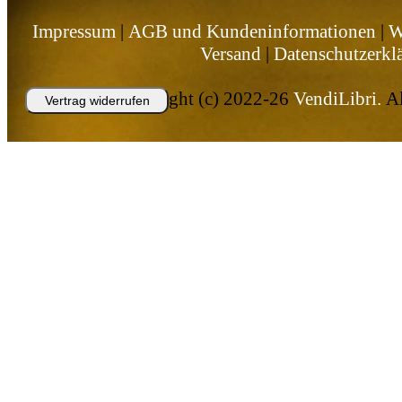
Impressum
|
AGB und Kundeninformationen
|
W
Versand
|
Datenschutzerkl
Copyright (c) 2022-26
VendiLibri.
Al
Vertrag widerrufen