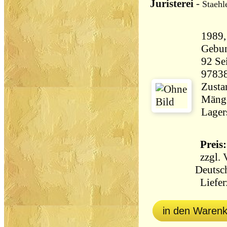
Juristerei
-
Staehl
1989
Gebu
92 Seiten 35
9783
Zustan
Mänge
Lager
Preis:
zzgl.
Deutsc
Lieferz
in den Waren