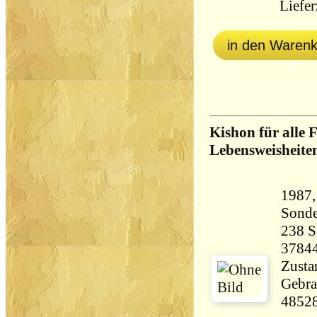
Lieferz
in den Waren
Kishon für alle 
Lebensweisheite
1987,
Sonde
238 Seiten 
3784
Zustan
Gebra
4852