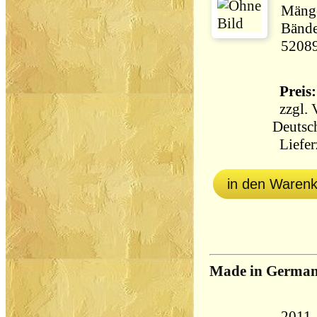
Mänge
Bände
5208
Preis:
zzgl.
Deutsc
Lieferz
in den Waren
Made in Germa