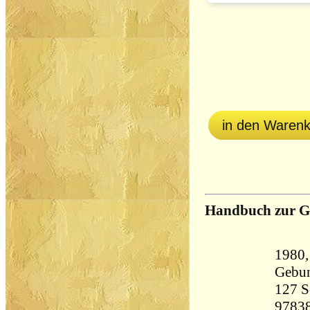
in den Waren
Handbuch zur G
1980,
Gebu
127 Seiten 
9783