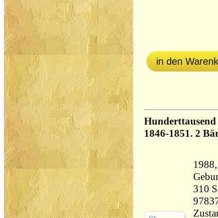
in den Waren
Hunderttausend T
1846-1851. 2 Bä
1988,
Gebu
310 Seiten 
9783
Zusta