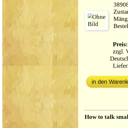
3890
Zusta
Mänge
Beste
Preis:
zzgl.
Deutsc
Lieferz
in den Waren
How to talk smal