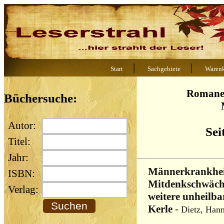
|
|
Start
Sachgebiete
Waren
Romane/
Büchersuche:
Autor:
Sei
Titel:
Jahr:
Männerkrankheit
ISBN:
Mitdenkschwäch
Verlag:
weitere unheilba
Kerle
-
Dietz, Han