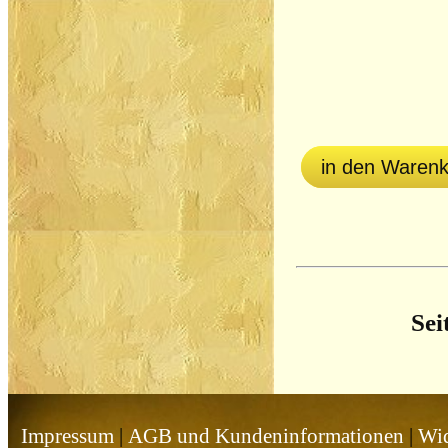
in den Waren
Sei
Impressum
|
AGB und Kundeninformationen
|
Wid