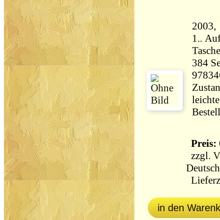
2003,
1.. Au
Tasch
384 Seiten 31
97834
Zustan
leicht
Bestel
Preis: 
zzgl.
V
Deutsch
Lieferz
in den Waren