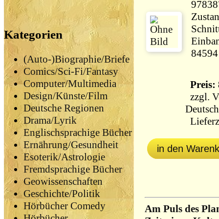
97838
Zustan
Schnit
Kategorien
Einban
84594
(Auto-)Biographie/Briefe
Comics/Sci-Fi/Fantasy
Computer/Multimedia
Preis: 
Design/Künste/Film
zzgl.
V
Deutsche Regionen
Deutsch
Drama/Lyrik
Lieferz
Englischsprachige Bücher
Ernährung/Gesundheit
in den Waren
Esoterik/Astrologie
Fremdsprachige Bücher
Geowissenschaften
Geschichte/Politik
Hörbücher Comedy
Am Puls des Pla
Hörbücher