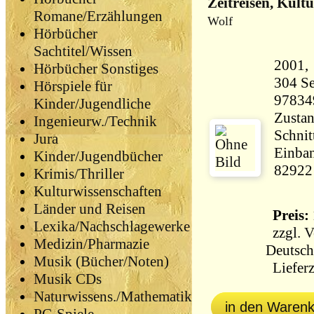
Zeitreisen, Kult
Romane/Erzählungen
Wolf
Hörbücher
Sachtitel/Wissen
Hörbücher Sonstiges
304 Seiten 28
Hörspiele für
97834
Kinder/Jugendliche
Zustan
Ingenieurw./Technik
Schnit
Jura
Einban
Kinder/Jugendbücher
82922
Krimis/Thriller
Kulturwissenschaften
Länder und Reisen
Preis: 
Lexika/Nachschlagewerke
zzgl.
V
Medizin/Pharmazie
Deutsch
Musik (Bücher/Noten)
Lieferz
Musik CDs
Naturwissens./Mathematik
in den Waren