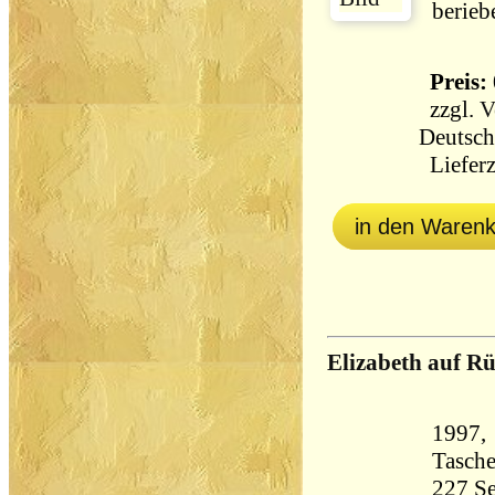
berieb
Preis: 
zzgl.
V
Deutsch
Lieferz
in den Waren
Elizabeth auf R
1997, 
Tasch
227 Seiten 21