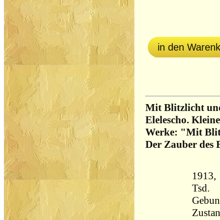
in den Waren
Mit Blitzlicht u
Elelescho. Klein
Werke: "Mit Bli
Der Zauber des E
1913, 
Tsd.
Gebun
Zustan