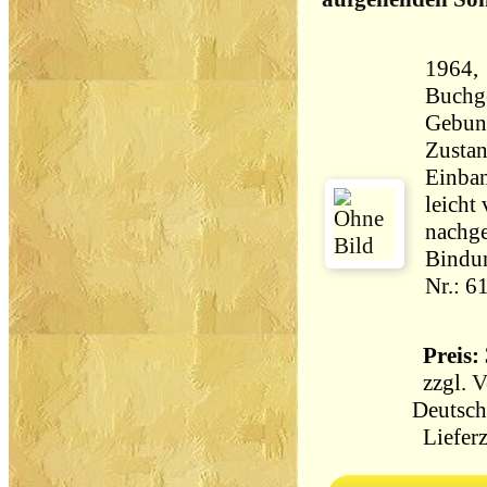
1964,
Buchge
Gebun
Zustan
Einban
leicht 
nachge
Bindun
Nr.: 6
Preis: 
zzgl.
V
Deutsch
Lieferz