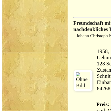
Freundschaft mi
nachdenkliches 
-
Johann Christoph 
1958, 
Gebun
Zustan
Schnit
Einban
84268
Preis: 
zzgl.
V