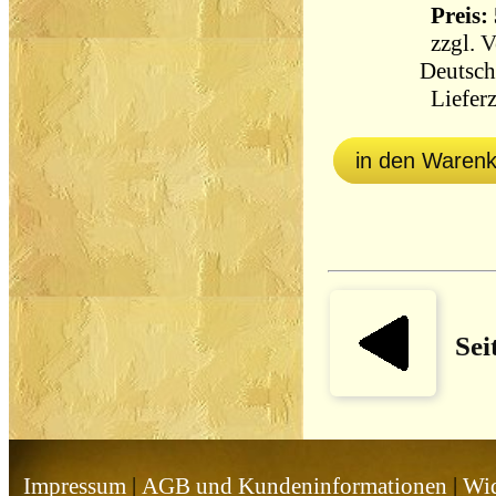
Preis: 
zzgl.
V
Deutsch
Lieferz
in den Waren
Sei
Impressum
|
AGB und Kundeninformationen
|
Wid