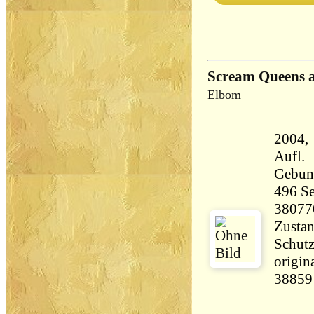
Scream Queens 
Elbom
2004, 
Aufl.
Gebun
496 Seiten 47
38077
Zustan
Schutz
origin
38859