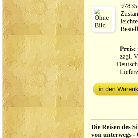
97835
Zustan
leicht
Bestel
Preis: 
zzgl.
V
Deutsch
Lieferz
in den Waren
Die Reisen des Si
von unterwegs
-