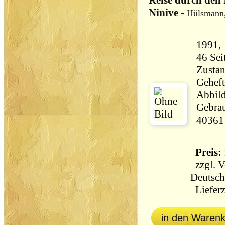
Reise durch den
Ninive
-
Hülsmann,
Zustan
Geheft
Abbild
Gebrau
40361
Preis: 
zzgl.
V
Deutsch
Lieferz
in den Waren