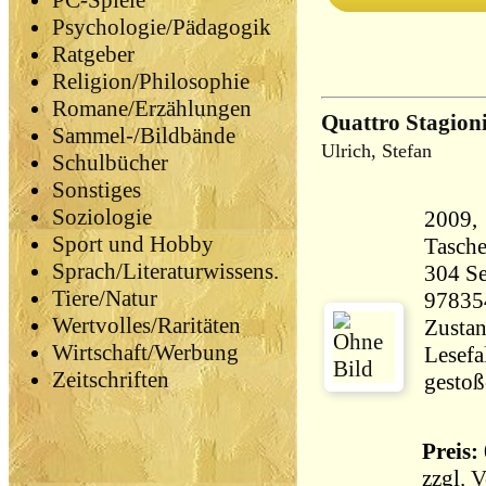
PC-Spiele
Psychologie/Pädagogik
Ratgeber
Religion/Philosophie
Romane/Erzählungen
Quattro Stagion
Sammel-/Bildbände
Ulrich, Stefan
Schulbücher
Sonstiges
Soziologie
2009, 
Sport und Hobby
Tasch
Sprach/Literaturwissens.
304 Seiten 37
Tiere/Natur
97835
Wertvolles/Raritäten
Zustan
Wirtschaft/Werbung
Lesefa
Zeitschriften
gestoß
Preis: 
zzgl.
V