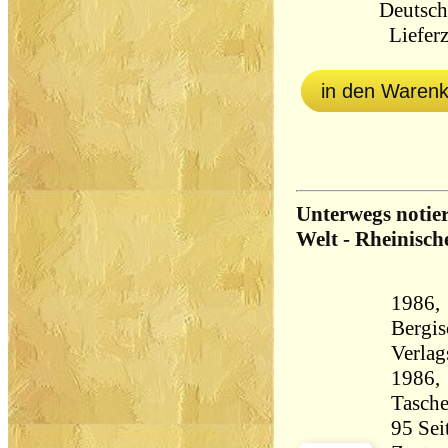
Deutsch
Lieferz
in den Waren
Unterwegs notiert
Welt - Rheinisch
1986, 
Bergis
Verlag
1986, 
Tasch