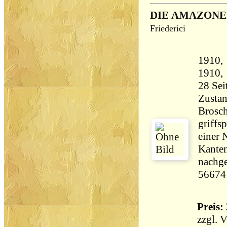
DIE AMAZONE
Friederici
1910, 
Zustan
Brosch
griffs
einer 
Kanten
nachge
56674
Preis: 
zzgl.
V