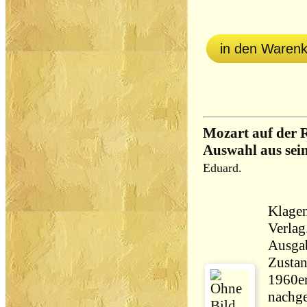
in den Waren
Mozart auf der R
Auswahl aus sei
Eduard.
Klagen
Verlag. o.J.
Ausga
Zustan
1960er
nachge