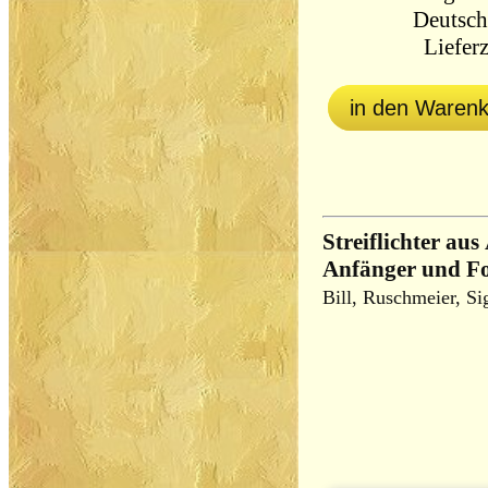
Deutsch
Lieferz
in den Waren
Streiflichter au
Anfänger und Fo
Bill, Ruschmeier, Si