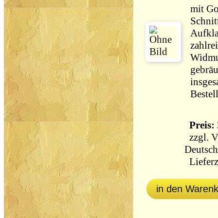
mit Go
Schnit
Aufkla
zahlre
Widmu
gebräu
insges
Bestel
Preis: 
zzgl.
V
Deutsch
Lieferz
in den Waren