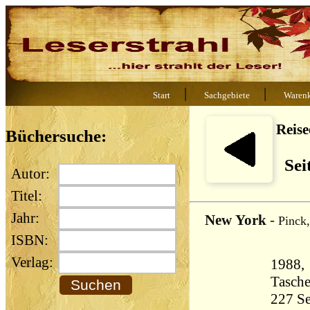
|
|
Start
Sachgebiete
Waren
Reis
Büchersuche:
Sei
Autor:
Titel:
Jahr:
New York
-
Pinck
ISBN:
Verlag:
1988,
Tasch
227 Seiten 32