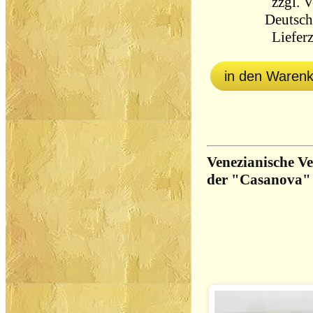
zzgl.
V
Deutsch
Lieferz
in den Waren
Venezianische Ve
der "Casanova"