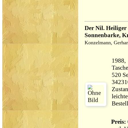
Der Nil. Heilige
Sonnenbarke, K
Konzelmann, Gerha
1988, 
Tasch
520 Seiten 41
34231
Zustan
leicht
Bestel
Preis: 