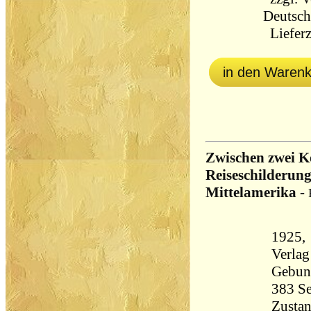
Deutsch
Lieferz
in den Waren
Zwischen zwei K
Reiseschilderun
Mittelamerika
-
1925,
Verlag
Gebun
Zustan