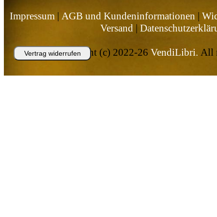
Impressum
|
AGB und Kundeninformationen
|
Wid
Versand
|
Datenschutzerklär
Copyright (c) 2022-26
VendiLibri.
All 
Vertrag widerrufen