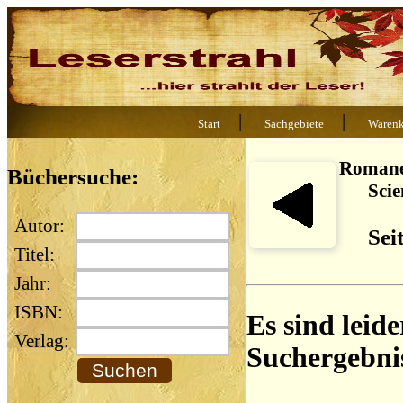
|
|
Start
Sachgebiete
Warenk
Romane
Büchersuche:
Scie
Autor:
Sei
Titel:
Jahr:
ISBN:
Es sind leide
Verlag:
Suchergebni