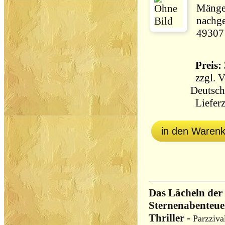
Mängel
nachge
49307
Preis: 
zzgl.
V
Deutsch
Lieferz
in den Waren
Das Lächeln der 
Sternenabenteuer
Thriller
-
Parzziva