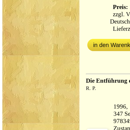
Preis: 
zzgl.
V
Deutsch
Lieferz
in den Waren
Die Entführung d
R. P.
347 Seiten 24
97834
Zustan