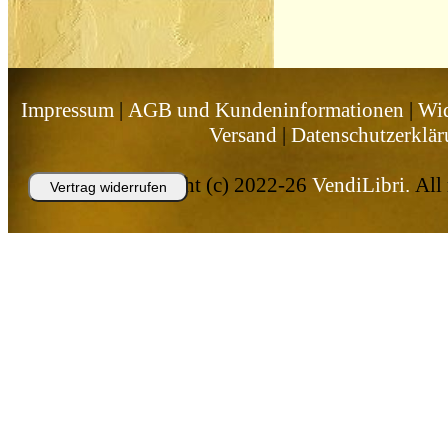
Impressum
|
AGB und Kundeninformationen
|
Wid
Versand
|
Datenschutzerklä
Copyright (c) 2022-26
VendiLibri.
All 
Vertrag widerrufen