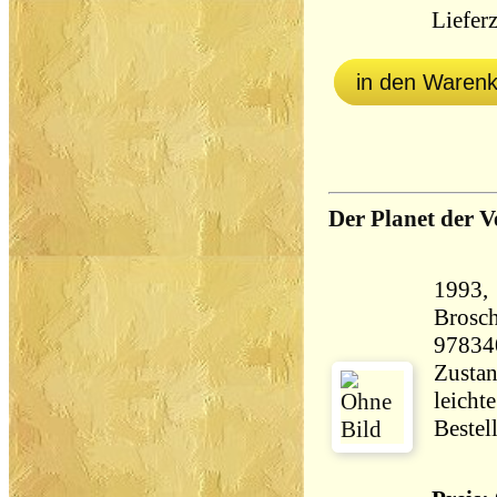
Lieferz
in den Waren
Der Planet der
1993,
Brosch
97834
Zustan
leicht
Bestel