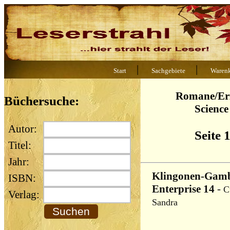
|
|
Start
Sachgebiete
Waren
Romane/Erz
Büchersuche:
Science
Autor:
Seite 
Titel:
Jahr:
Klingonen-Gamb
ISBN:
Enterprise 14
-
C
Verlag:
Sandra