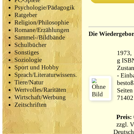
PC-Spiele
Psychologie/Pädagogik
Ratgeber
Religion/Philosophie
Romane/Erzählungen
Die Wiedergebor
Sammel-/Bildbände
Schulbücher
Sonstiges
1973, Heyne
Soziologie
g ISB
Sport und Hobby
Zustan
Sprach/Literaturwissens.
- Einb
Tiere/Natur
bestoß
Wertvolles/Raritäten
Seiten
Wirtschaft/Werbung
71402
Zeitschriften
Preis: 
zzgl.
V
Deutsch