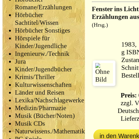
Romane/Erzählungen
Fenster ins Licht
Hörbücher
Erzählungen aus
Sachtitel/Wissen
(Hrsg.)
Hörbücher Sonstiges
Hörspiele für
1983, Heyne
Kinder/Jugendliche
g ISB
Ingenieurw./Technik
Zustan
Jura
Schnit
Kinder/Jugendbücher
Bestel
Krimis/Thriller
Kulturwissenschaften
Länder und Reisen
Preis: 
Lexika/Nachschlagewerke
zzgl.
V
Medizin/Pharmazie
Deutsch
Musik (Bücher/Noten)
Lieferz
Musik CDs
Naturwissens./Mathematik
in den Waren