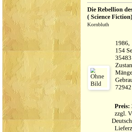
Die Rebellion d
( Science Fiction)
Kornbluth
154 Seiten 12
35483
Zustan
Mängel
Gebrau
72942
Preis: 
zzgl.
V
Deutsch
Lieferz