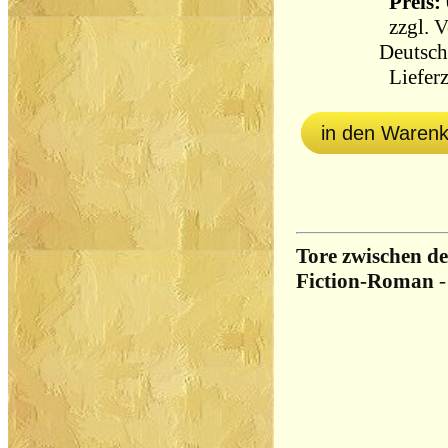
Preis: 
zzgl.
V
Deutsch
Lieferz
in den Waren
Tore zwischen de
Fiction-Roman