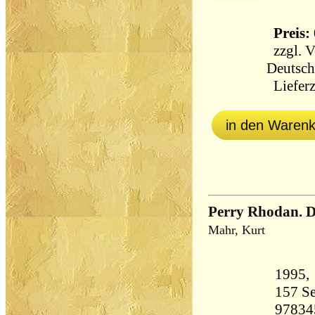
Preis: 
zzgl.
V
Deutsch
Lieferz
in den Waren
Perry Rhodan. D
Mahr, Kurt
157 Seiten 13
97834