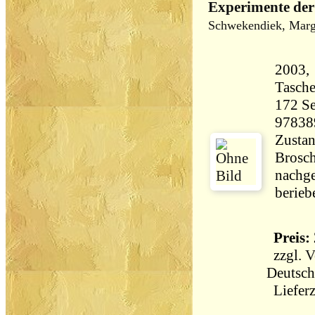
Experimente der
Schwekendiek, Marg
2003, 
Tasch
172 Seiten 27
97838
Zustan
Brosch
nachge
berieb
Preis: 
zzgl.
V
Deutsch
Lieferz