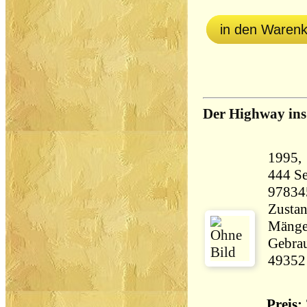
in den Waren
Der Highway ins 
444 Seiten 28
97834
Zustan
Mängel
Gebrau
49352
Preis: 