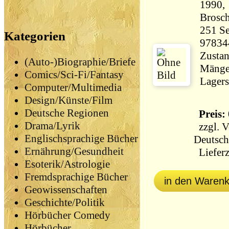
1990,
Brosch
251 Seiten 19
Kategorien
97834
Zustan
(Auto-)Biographie/Briefe
Mängel
Comics/Sci-Fi/Fantasy
Lagers
Computer/Multimedia
Design/Künste/Film
Deutsche Regionen
Preis: 
Drama/Lyrik
zzgl.
V
Englischsprachige Bücher
Deutsch
Ernährung/Gesundheit
Lieferz
Esoterik/Astrologie
Fremdsprachige Bücher
in den Waren
Geowissenschaften
Geschichte/Politik
Hörbücher Comedy
Hörbücher