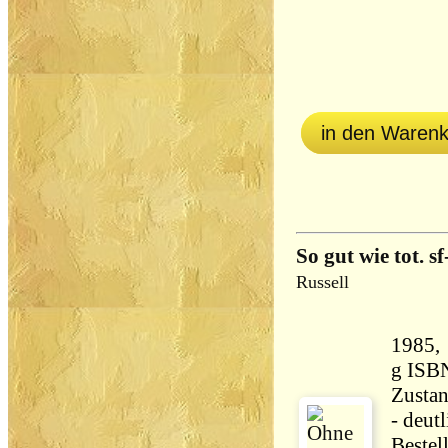
in den Waren
So gut wie tot. s
Russell
1985, Ullste
g ISB
Zustan
- deut
Bestel