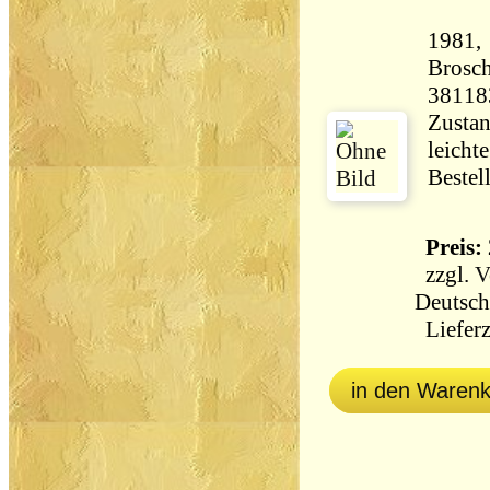
1981,
Brosch
38118
Zustan
leicht
Bestel
Preis: 
zzgl.
V
Deutsch
Lieferz
in den Waren