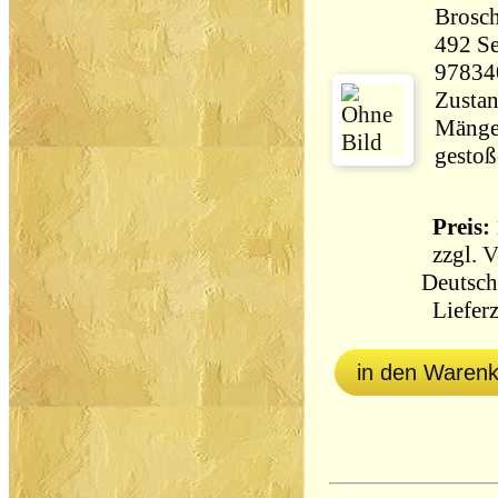
Brosch
492 Seiten 28
97834
Zustan
Mänge
gestoß
Preis: 
zzgl.
V
Deutsch
Lieferz
in den Waren