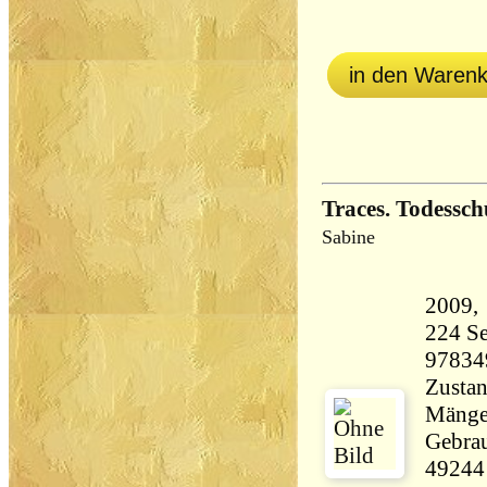
in den Waren
Traces. Todessch
Sabine
224 Seiten 27
97834
Zustan
Mängel
Gebrau
49244