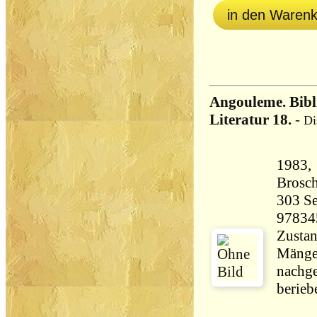
in den Waren
Angouleme. Bibli
Literatur 18.
-
Di
1983,
Brosch
303 Seiten 22
97834
Zustan
Mängel
nachge
berieb