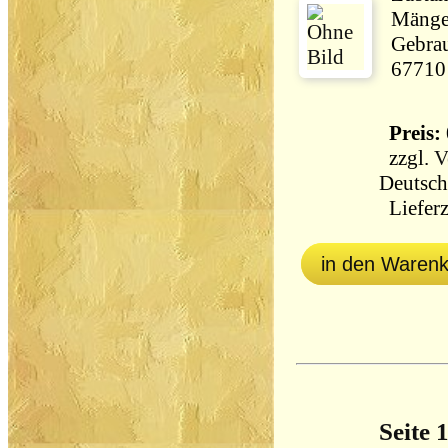
Mängel
Gebrau
67710
Preis: 
zzgl.
V
Deutsch
Lieferz
in den Waren
Seite 