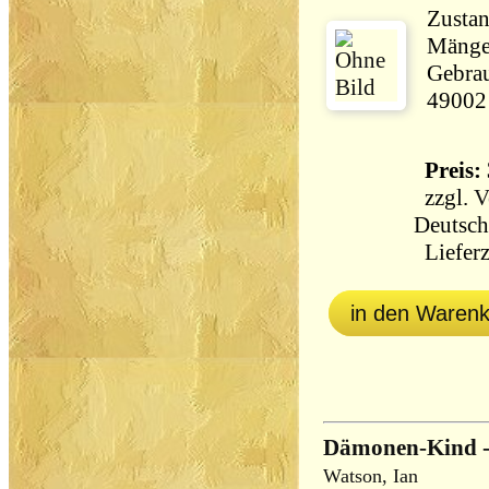
Zustan
Mängel
Gebrau
49002
Preis: 
zzgl.
V
Deutsch
Lieferz
in den Waren
Dämonen-Kind -
Watson, Ian