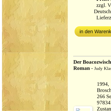
zzgl.
V
Deutsch
Lieferz
in den Waren
Der Boacozwische
Roman
-
Judy Kla
1994,
Brosch
266 Seiten 25
97834
Zustan