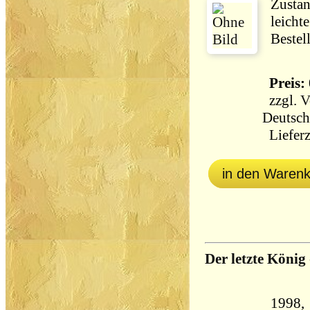
Zustan
leicht
Bestel
Preis: 
zzgl.
V
Deutsch
Lieferz
in den Waren
Der letzte König
1998,