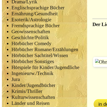
Drama/Lyrik
Englischsprachige Bücher
Ernährung/Gesundheit
Esoterik/Astrologie
Der Li
Fremdsprachige Bücher
Geowissenschaften
Geschichte/Politik
Hörbücher Comedy
Hörbücher Romane/Erzählungen
Hörbücher Sachtitel/Wissen
Hörbücher Sonstiges
Hörspiele für Kinder/Jugendliche
Ingenieurw./Technik
Jura
Kinder/Jugendbücher
Krimis/Thriller
Kulturwissenschaften
Länder und Reisen
in 