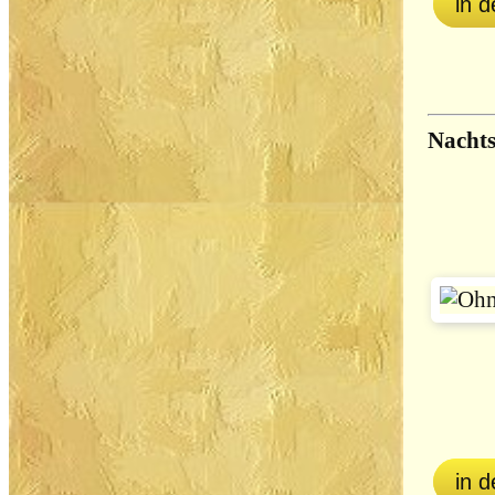
in 
Nachts
in 