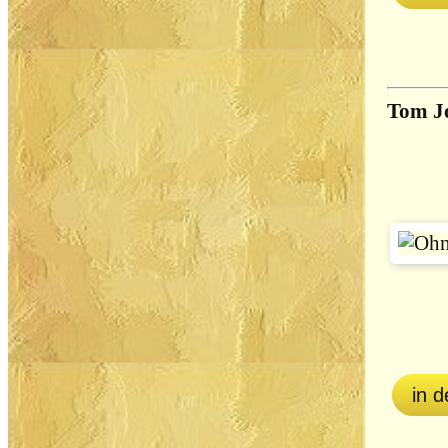
Tom J
in 