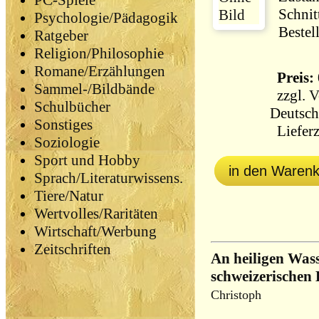
PC-Spiele
Schnit
Psychologie/Pädagogik
Bestel
Ratgeber
Religion/Philosophie
Romane/Erzählungen
Preis: 
Sammel-/Bildbände
zzgl.
V
Schulbücher
Deutsch
Sonstiges
Lieferz
Soziologie
Sport und Hobby
in den Waren
Sprach/Literaturwissens.
Tiere/Natur
Wertvolles/Raritäten
Wirtschaft/Werbung
Zeitschriften
An heiligen Was
schweizerischen
Christoph