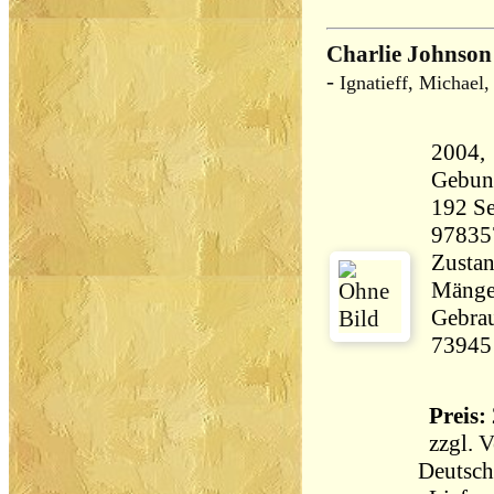
Charlie Johnso
-
Ignatieff, Michael
2004, 
Gebun
192 Seiten 39
97835
Zustan
Mängel
Gebrau
73945
Preis: 
zzgl.
V
Deutsch