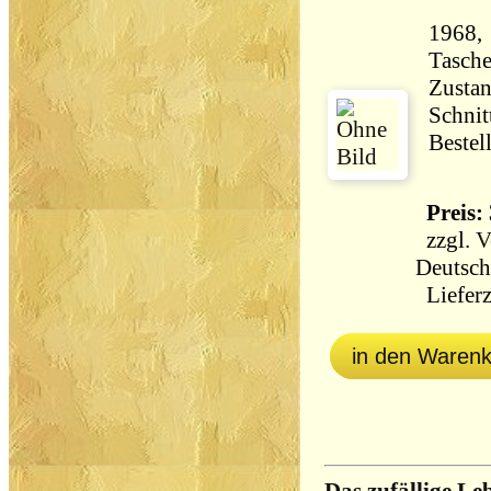
1968,
Tasch
Zustan
Schnit
Bestel
Preis: 
zzgl.
V
Deutsch
Lieferz
in den Waren