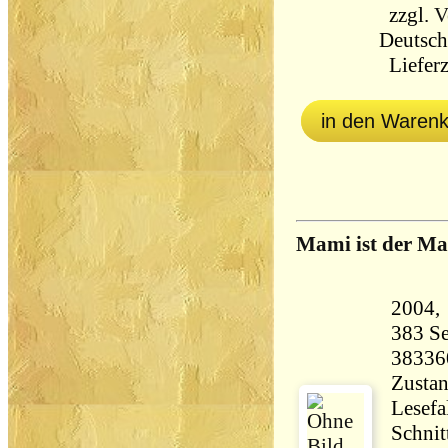
zzgl.
V
Deutsch
Lieferz
in den Waren
Mami ist der M
383 Seiten 40
38336
Zustan
Lesefa
Schnit