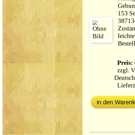
Gebun
153 Seiten 37
38713
Zustan
leicht
Bestel
Preis: 
zzgl.
V
Deutsch
Lieferz
in den Waren