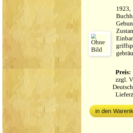
1923, 
Buchha
Gebun
Zustan
Einban
griffs
Preis: 
zzgl.
V
Deutsch
Lieferz
in den Waren