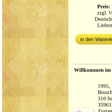
Preis: 
zzgl.
V
Deutsch
Lieferz
in den Waren
Willkommen im 
1995, 
Brosch
310 Seiten 23
35961
Zustan