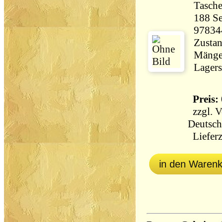
Tasch
188 Seiten 21
97834
Zustan
Mängel
Lagers
Preis: 
zzgl.
V
Deutsch
Lieferz
in den Waren