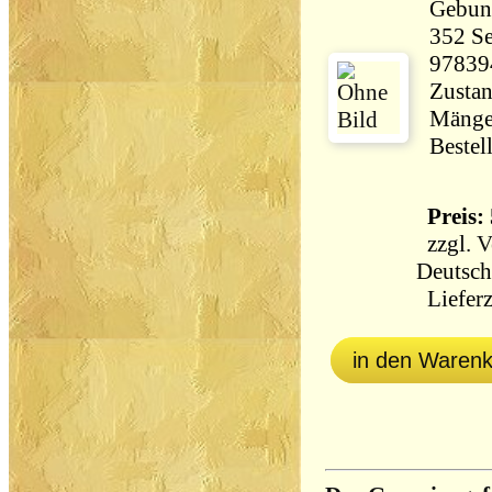
Gebun
352 Seiten 47
97839
Zustan
Mängel
Bestel
Preis: 
zzgl.
V
Deutsch
Lieferz
in den Waren