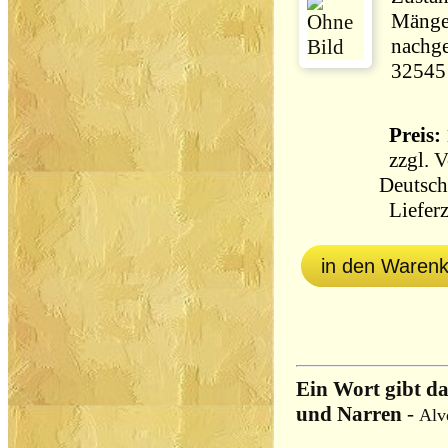
Mängel
nachge
32545
Preis: 
zzgl.
V
Deutsch
Lieferz
in den Waren
Ein Wort gibt d
und Narren
-
Alv