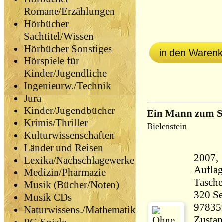
Romane/Erzählungen
Hörbücher
Sachtitel/Wissen
Hörbücher Sonstiges
in den Waren
Hörspiele für
Kinder/Jugendliche
Ingenieurw./Technik
Jura
Kinder/Jugendbücher
Ein Mann zum S
Krimis/Thriller
Bielenstein
Kulturwissenschaften
Länder und Reisen
2007, 
Lexika/Nachschlagewerke
Aufla
Medizin/Pharmazie
Tasch
Musik (Bücher/Noten)
320 Seiten 31
Musik CDs
97835
Naturwissens./Mathematik
Zustan