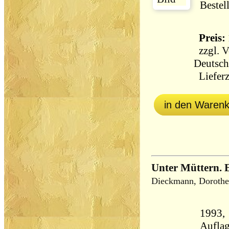
Bestel
Preis: 
zzgl.
V
Deutsch
Lieferz
in den Waren
Unter Müttern. 
Dieckmann, Dorothe
1993, 
Aufla