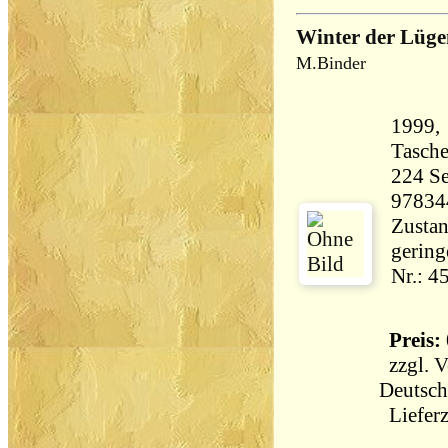
Winter der Lüge
M.Binder
1999,
Tasch
224 Seiten 26
97834
Zustan
gering
Nr.: 4
Preis: 
zzgl.
V
Deutsch
Lieferz