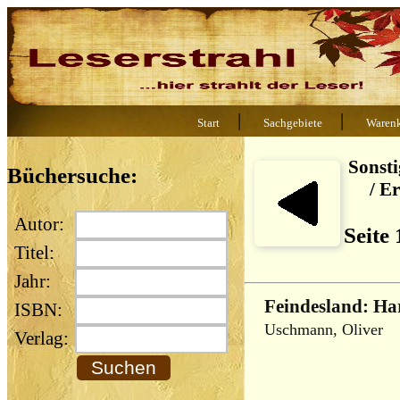
|
|
Start
Sachgebiete
Waren
Sonst
Büchersuche:
/ E
Autor:
Seite
Titel:
Jahr:
Feindesland: Har
ISBN:
Uschmann, Oliver
Verlag: