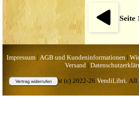
Seite
Impressum
|
AGB und Kundeninformationen
|
Wid
Versand
|
Datenschutzerklä
Copyright (c) 2022-26
VendiLibri.
All 
Vertrag widerrufen