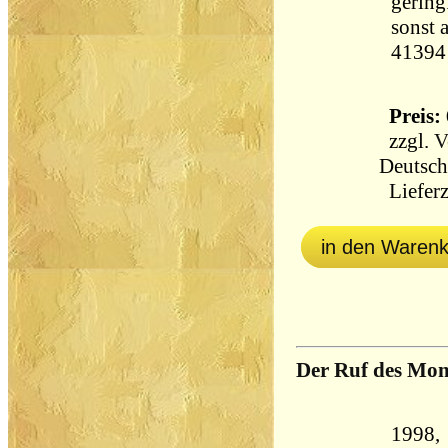
gering
sonst a
41394
Preis: 
zzgl.
V
Deutsch
Lieferz
in den Waren
Der Ruf des Mon
1998,