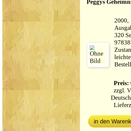
Peggys Geheimn
2000, Arg
Ausga
320 Seiten 65
97838
Zustan
leicht
Bestel
Preis: 
zzgl.
V
Deutsch
Lieferz
in den Waren