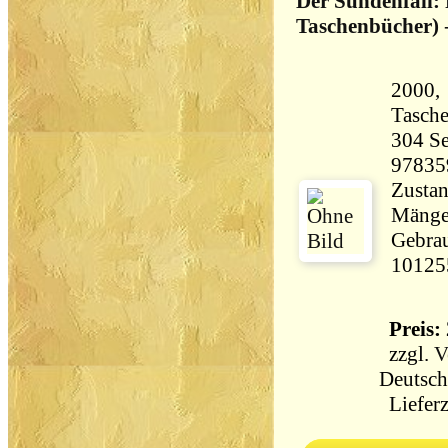
Der Sündenfall:
Taschenbücher)
2000, 
Tasch
304 Seiten 33
97835
Zustan
Mängel
Gebrau
10125
Preis: 
zzgl.
V
Deutsch
Lieferz