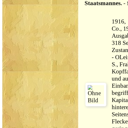
Staatsmannes.
-
1916, 
Co., 1916, 
Ausga
Zustan
- OLei
S., Fra
Kopffa
und a
Einban
begrif
Kapita
hinter
Seiten
Flecke