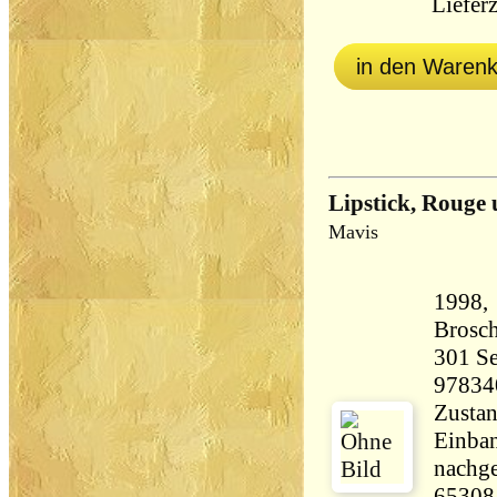
Lieferz
in den Waren
Lipstick, Rouge
Mavis
1998,
Brosch
301 Seiten 25
97834
Zustan
Einban
nachge
65308