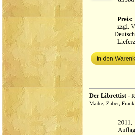
Preis: 
zzgl.
V
Deutsch
Lieferz
in den Waren
Der Librettist
-
R
Maike, Zuber, Frank
2011, 
Aufla