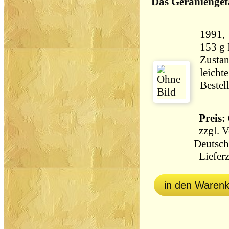
Das Geraniengef
1991, Row
153 g
Zustan
leicht
Bestel
Preis: 
zzgl.
V
Deutsch
Lieferz
in den Waren