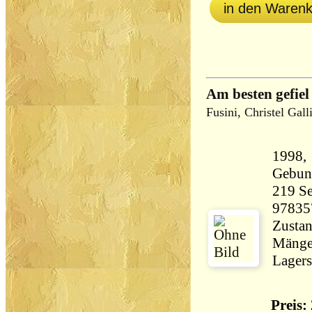
in den Waren
Am besten gefie
Fusini, Christel Gall
1998, 
Gebun
219 Seiten 34
97835
Zustan
Mängel
Lagers
Preis: 