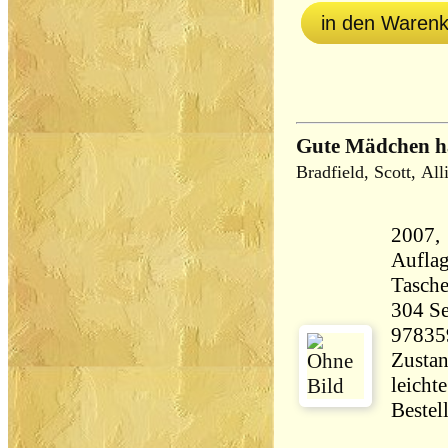
in den Waren
Gute Mädchen h
Bradfield, Scott, Al
2007, 
Aufla
Tasch
304 Seiten 27
97835
Zustan
leicht
Bestel