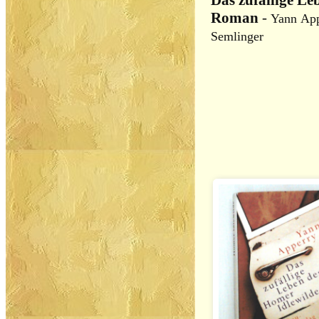
Das zufällige Le
Roman
-
Yann App
Semlinger