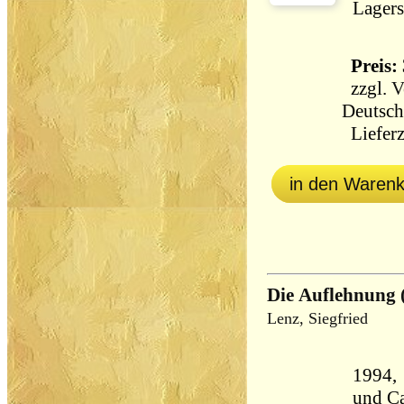
Lagers
Preis: 
zzgl.
V
Deutsch
Lieferz
in den Waren
Die Auflehnung 
Lenz, Siegfried
1994,
und C