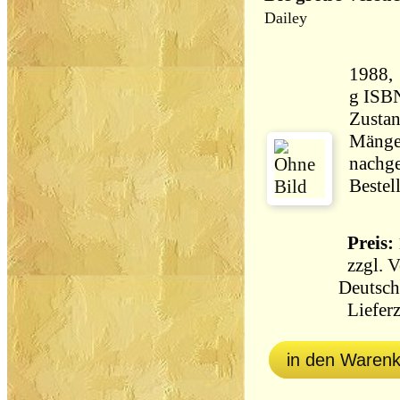
Dailey
1988, Heyne
g ISB
Zustan
Mängel
nachge
Bestel
Preis: 
zzgl.
V
Deutsch
Lieferz
in den Waren