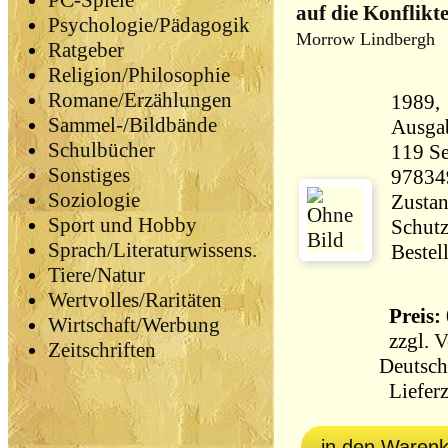
PC-Spiele
auf die Konflikt
Psychologie/Pädagogik
Morrow Lindbergh
Ratgeber
Religion/Philosophie
Romane/Erzählungen
1989, Pipe
Sammel-/Bildbände
Ausga
Schulbücher
119 Seiten 23
Sonstiges
97834
Soziologie
Zustan
Sport und Hobby
Schutz
Sprach/Literaturwissens.
Bestel
Tiere/Natur
Wertvolles/Raritäten
Preis: 
Wirtschaft/Werbung
zzgl.
V
Zeitschriften
Deutsch
Lieferz
in den Waren