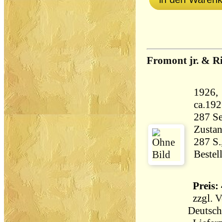
Fromont jr. & Ri
1926, 
Zustan
287 S.
Bestel
Preis: 
zzgl.
V
Deutsch