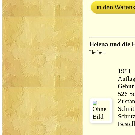
in den Waren
Helena und die
Herbert
1981, 
Aufla
Gebun
Zustan
Schnit
Schutz
Bestel