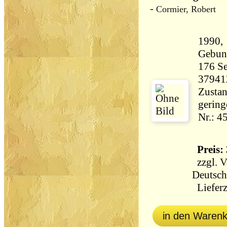
-
Cormier, Robert
1990, 
Gebun
176 Seiten 40
37941
Zustan
gering
Nr.: 4
Preis: 
zzgl.
V
Deutsch
Lieferz
in den Waren