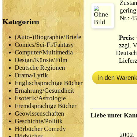
Zustan
gering
Nr.: 4
Kategorien
(Auto-)Biographie/Briefe
Preis: 
Comics/Sci-Fi/Fantasy
zzgl.
V
Computer/Multimedia
Deutsch
Design/Künste/Film
Lieferz
Deutsche Regionen
Drama/Lyrik
in den Waren
Englischsprachige Bücher
Ernährung/Gesundheit
Esoterik/Astrologie
Fremdsprachige Bücher
Geowissenschaften
Liebe unter Kan
Geschichte/Politik
Hörbücher Comedy
2002,
Hörbücher