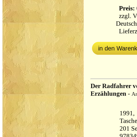
Preis: 
zzgl.
V
Deutsch
Lieferz
in den Waren
Der Radfahrer v
Erzählungen
-
An
1991, 
Tasch
201 Seiten 21
97834