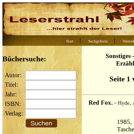
|
|
Start
Sachgebiete
Waren
Sonstiges 
Büchersuche:
Erzäh
Autor:
Seite 1
Titel:
Jahr:
Red Fox.
-
Hyde, 
ISBN:
Verlag:
1985,
Tasch