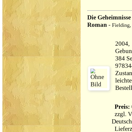
Die Geheimnisse 
Roman
-
Fielding
2004,
Gebun
384 Seiten 65
97834
Zustan
leicht
Bestel
Preis: 
zzgl.
V
Deutsch
Lieferz