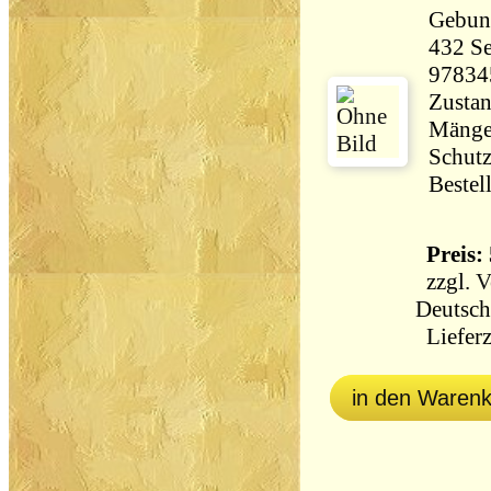
Gebun
432 Seiten 63
97834
Zustan
Mänge
Schutz
Bestel
Preis: 
zzgl.
V
Deutsch
Lieferz
in den Waren