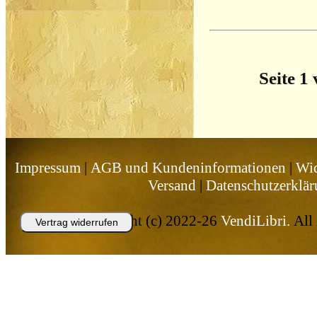
Seite 1
Impressum
|
AGB und Kundeninformationen
|
Wid
Versand
|
Datenschutzerklä
Copyright (c) 2022-26
VendiLibri.
All 
Vertrag widerrufen