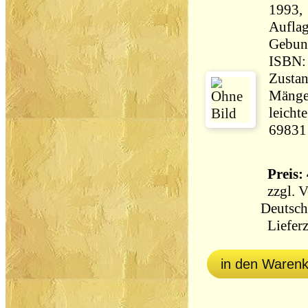
1993, 
Aufla
Gebun
ISBN:
Zustan
Mängel
leicht
69831
Preis: 
zzgl.
V
Deutsch
Lieferz
in den Waren