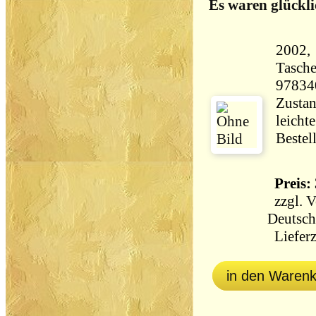
Es waren glückli
2002,
Tasch
97834
Zustan
leicht
Bestel
Preis: 
zzgl.
V
Deutsch
Lieferz
in den Waren