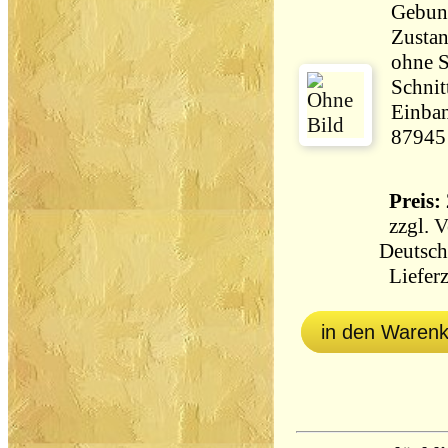
Gebun
Zustan
ohne 
Schnit
Einban
87945
Preis: 
zzgl.
V
Deutsch
Lieferz
in den Waren