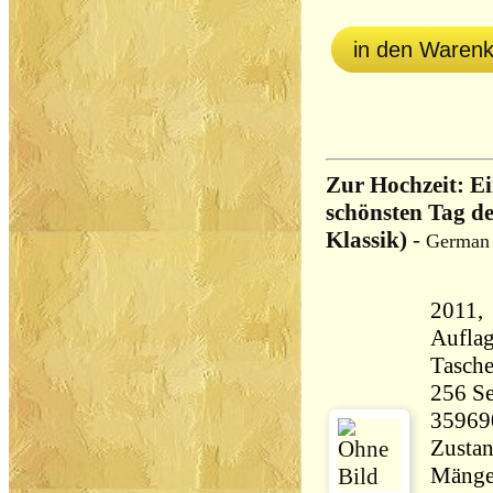
in den Waren
Zur Hochzeit: E
schönsten Tag de
Klassik)
-
German 
2011, 
Aufla
Tasch
256 Seiten 29
35969
Zustan
Mängel