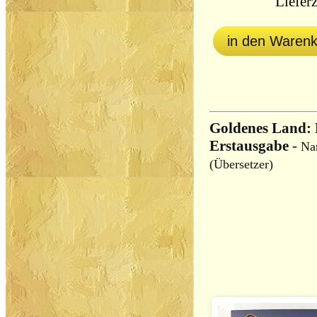
Lieferz
in den Waren
Goldenes Land:
Erstausgabe
-
Na
(Übersetzer)