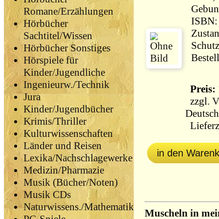
Gebun
Romane/Erzählungen
ISBN:
Hörbücher
Zustan
Sachtitel/Wissen
Schutz
Hörbücher Sonstiges
Bestel
Hörspiele für
Kinder/Jugendliche
Ingenieurw./Technik
Preis: 
Jura
zzgl.
V
Kinder/Jugendbücher
Deutsch
Krimis/Thriller
Lieferz
Kulturwissenschaften
Länder und Reisen
in den Waren
Lexika/Nachschlagewerke
Medizin/Pharmazie
Musik (Bücher/Noten)
Musik CDs
Naturwissens./Mathematik
Muscheln in mei