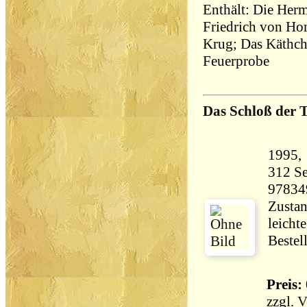
Enthält: Die Herm
Friedrich von Ho
Krug; Das Käthch
Feuerprobe
Das Schloß der 
312 Seiten 21
97834
Zustan
leicht
Bestel
Preis: 
zzgl.
V