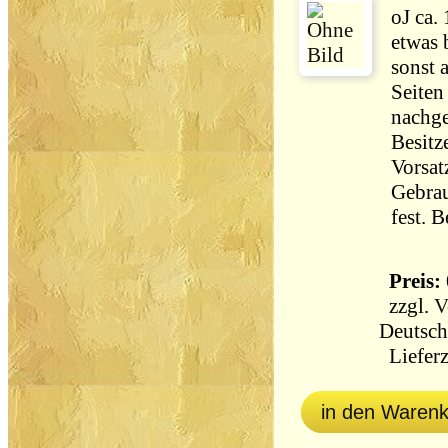
oJ ca.
etwas 
sonst 
Seiten
nachge
Besitz
Vorsat
Gebrau
fest. 
Preis: 
zzgl.
V
Deutsch
Lieferz
in den Waren