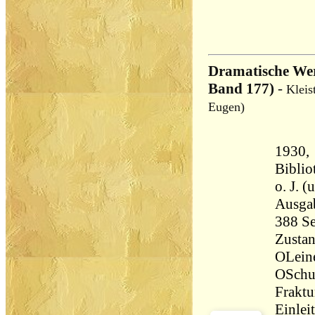
Dramatische Wer
Band 177)
-
Kleis
Eugen)
1930, 
Biblio
o. J. (um 
Ausga
Zustan
OLein
OSchut
Fraktur
Einlei