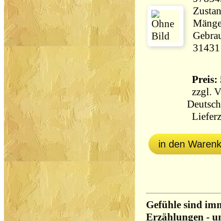
Zustan
Mängel
Gebrau
31431
Preis: 
zzgl.
V
Deutsch
Lieferz
in den Waren
Gefühle sind im
Erzählungen - un