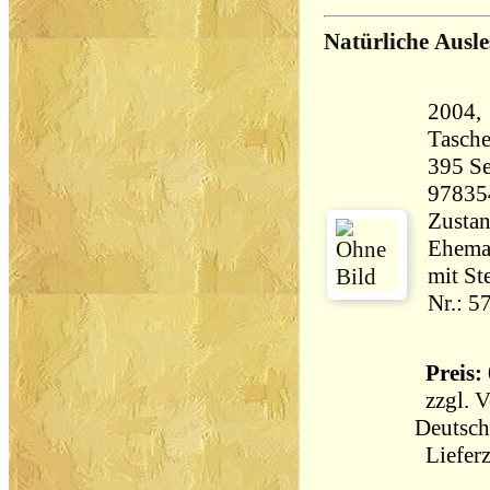
Natürliche Ausl
2004, 
Tasch
395 Seiten 28
97835
Zustan
Ehema
mit St
Nr.: 5
Preis: 
zzgl.
V
Deutsch
Lieferz