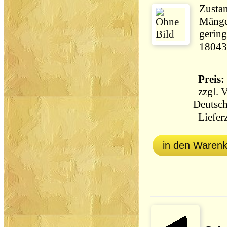
Zustan
Mänge
gering
18043
Preis: 
zzgl.
V
Deutsch
Lieferz
in den Waren