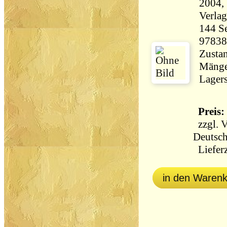
2004,
144 Seiten 1
97838
Zustan
Mänge
Lagers
Preis: 
zzgl.
V
Deutsch
Lieferz
in den Waren