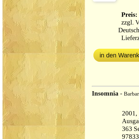
Preis: 
zzgl.
V
Deutsch
Lieferz
in den Waren
Insomnia
-
Barbar
2001, Ki
Ausga
363 Seiten 5
97833