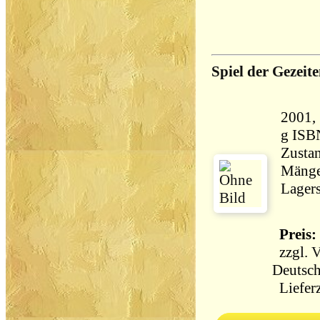
Spiel der Gezeit
2001, Knaur,
g ISB
Zustan
Mänge
Lagers
Preis: 
zzgl.
V
Deutsch
Lieferz