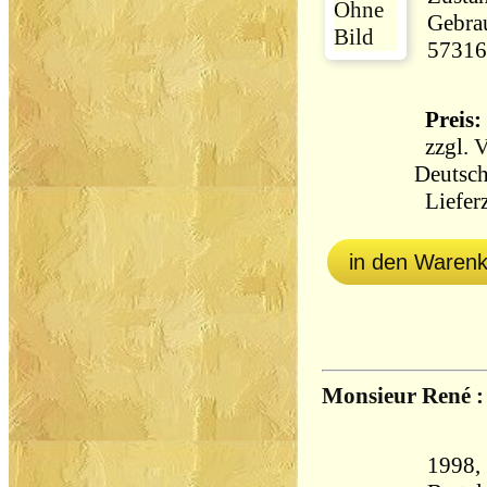
Gebrau
57316
Preis: 
zzgl.
V
Deutsch
Lieferz
in den Waren
Monsieur René 
1998,