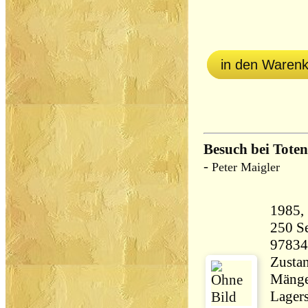
in den Waren
Besuch bei Toten
-
Peter Maigler
250 Seiten 2
97834
Zustan
Mänge
Lagers