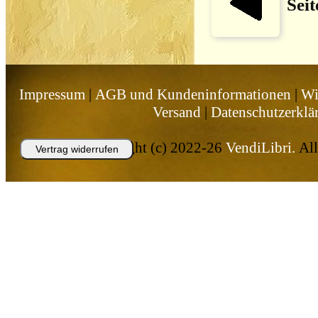
Seit
Impressum
|
AGB und Kundeninformationen
|
Wi
Versand
|
Datenschutzerklä
Copyright (c) 2022-26
VendiLibri.
All
Vertrag widerrufen