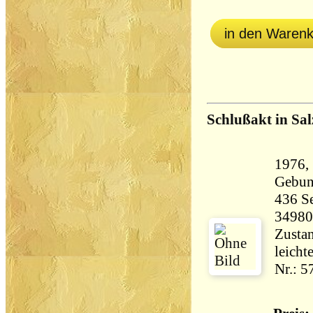
in den Waren
Schlußakt in Sa
1976,
Gebun
436 Seiten 6
34980
Zustan
leicht
Nr.: 