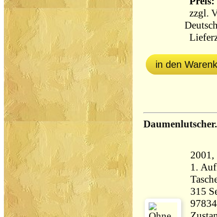
Preis: 
zzgl.
V
Deutsch
Lieferz
in den Waren
Daumenlutscher.
2001,
1. Auf
Tasch
315 Seiten 3
97834
Zustan