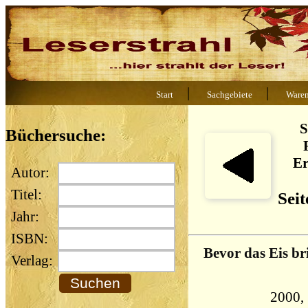
|
|
Start
Sachgebiete
Ware
S
Büchersuche:
Er
Autor:
Titel:
Seit
Jahr:
ISBN:
Bevor das Eis br
Verlag:
2000, 