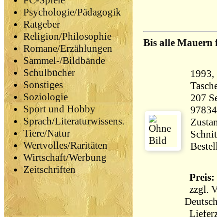
PC-Spiele
Psychologie/Pädagogik
Ratgeber
Religion/Philosophie
Bis alle Mauern 
Romane/Erzählungen
Sammel-/Bildbände
Schulbücher
1993,
Sonstiges
Tasch
Soziologie
207 Seiten 1
Sport und Hobby
97834
Sprach/Literaturwissens.
Zustan
Tiere/Natur
Schnit
Wertvolles/Raritäten
Bestel
Wirtschaft/Werbung
Zeitschriften
Preis: 
zzgl.
V
Deutsch
Lieferz