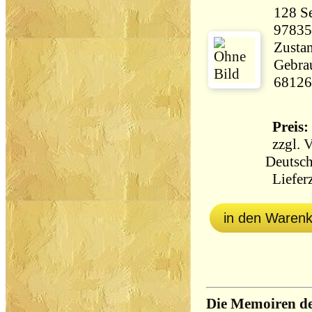
128 Seiten 1
97835
Zustan
Gebrau
68126
Preis: 
zzgl.
V
Deutsch
Lieferz
in den Waren
Die Memoiren de