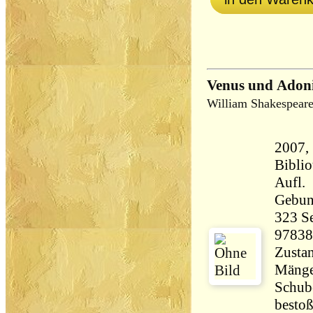
Venus und Adoni
William Shakespear
2007,
Biblio
Aufl.
Gebun
323 Seiten 6
97838
Zustan
Mänge
Schube
bestoß