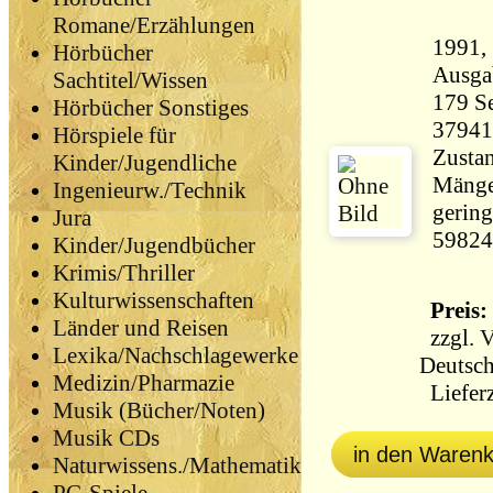
Romane/Erzählungen
1991, Sa
Hörbücher
Ausga
Sachtitel/Wissen
179 Seiten 4
Hörbücher Sonstiges
37941
Hörspiele für
Zustan
Kinder/Jugendliche
Mänge
Ingenieurw./Technik
gering
Jura
59824
Kinder/Jugendbücher
Krimis/Thriller
Kulturwissenschaften
Preis: 
Länder und Reisen
zzgl.
V
Lexika/Nachschlagewerke
Deutsch
Medizin/Pharmazie
Lieferz
Musik (Bücher/Noten)
Musik CDs
in den Waren
Naturwissens./Mathematik