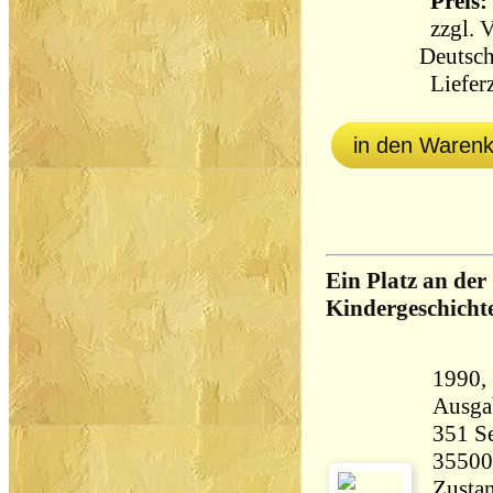
Preis: 
zzgl.
V
Deutsch
Lieferz
in den Waren
Ein Platz an der
Kindergeschicht
1990, Ull
Ausga
351 Seiten 5
35500
Zustan