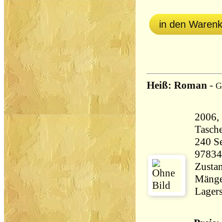
in den Waren
Heiß: Roman
-
G
2006,
Tasch
240 Seiten 2
97834
Zustan
Mänge
Lagers