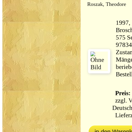
Roszak, Theodore
1997,
Brosch
575 Seiten 5
97834
Zustan
Mänge
berieb
Bestel
Preis: 
zzgl.
V
Deutsch
Lieferz
in den Waren