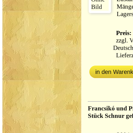
Mänge
Lagers
Preis: 
zzgl.
V
Deutsch
Lieferz
in den Waren
Francsikó und Pi
Stück Schnur ge