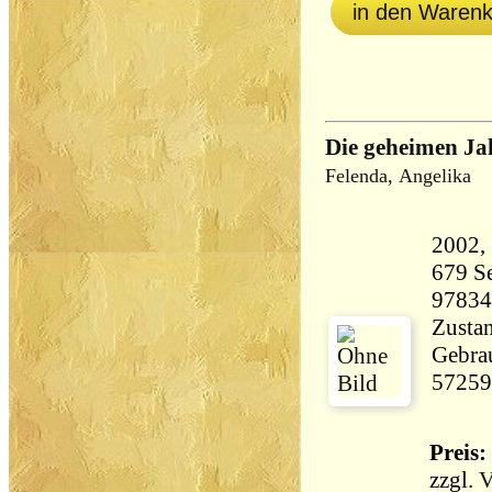
in den Waren
Die geheimen J
Felenda, Angelika
679 Seiten 5
97834
Zustan
Gebrau
57259
Preis: 
zzgl.
V