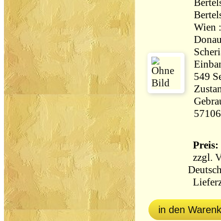
Berte
Berte
Wien 
Donau
Scheriau [u
Einba
Zustan
Gebrau
57106
Preis: 
zzgl.
V
Deutsch
Lieferz
in den Waren