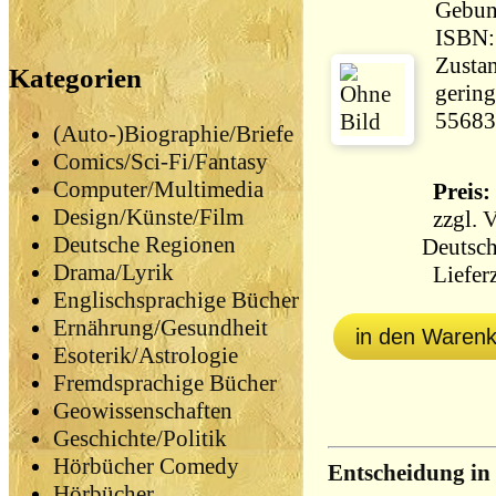
Gebun
ISBN:
Zustan
Kategorien
gering
55683
(Auto-)Biographie/Briefe
Comics/Sci-Fi/Fantasy
Computer/Multimedia
Preis: 
Design/Künste/Film
zzgl.
V
Deutsche Regionen
Deutsch
Drama/Lyrik
Lieferz
Englischsprachige Bücher
Ernährung/Gesundheit
in den Waren
Esoterik/Astrologie
Fremdsprachige Bücher
Geowissenschaften
Geschichte/Politik
Hörbücher Comedy
Entscheidung i
Hörbücher