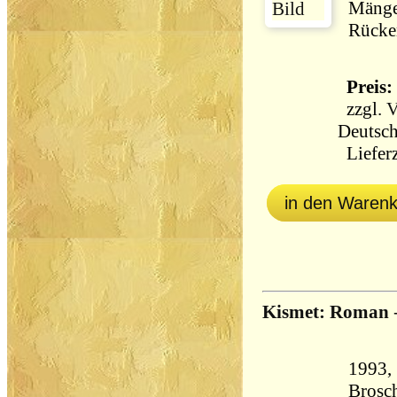
Mänge
Rücken
Preis: 
zzgl.
V
Deutsch
Lieferz
in den Waren
Kismet: Roman
1993,
Brosch