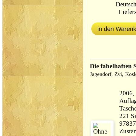
Deutsch
Lieferz
in den Waren
Die fabelhaften
Jagendorf, Zvi, Kosk
2006,
Aufla
Tasch
221 Seiten 2
97837
Zustan