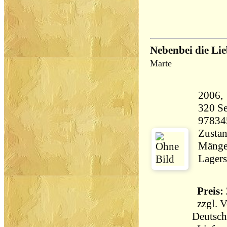
Nebenbei die Li
Marte
320 Seiten 28
97834
Zustan
Mängel
Lagers
Preis: 
zzgl.
V
Deutsch