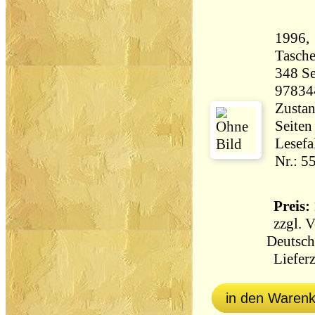
1996,
Tasch
348 Seiten 35
97834
Zustan
Seiten
Lesefa
Nr.: 5
Preis: 
zzgl.
V
Deutsch
Lieferz
in den Waren