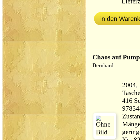
Lieferz
in den Waren
Chaos auf Pump
Bernhard
2004,
Tasch
416 Seiten 35
97834
Zustan
Mängel
gering
Nr.: 8