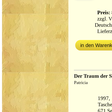
Preis: 
zzgl.
V
Deutsch
Lieferz
in den Waren
Der Traum der 
Patricia
1997,
Tasch
671 Seiten 59