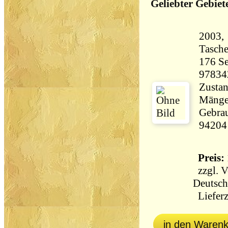
Geliebter Gebie
2003,
Tasch
176 Seiten 23
97834
Zustan
Mängel
Gebrau
94204
Preis: 
zzgl.
V
Deutsch
Lieferz
in den Waren