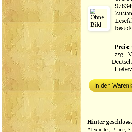
97834
Zustan
Lesefa
bestoß
Preis: 
zzgl.
V
Deutsch
Lieferz
in den Waren
Hinter geschlos
Alexander, Bruce, S