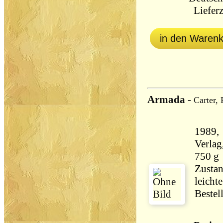
Lieferz
in den Waren
Armada
-
Carter, 
1989, 
Verlag,, Gebundene 
750 g
Zustan
leicht
Bestel