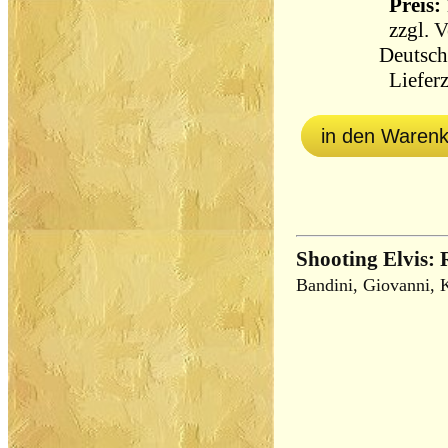
Preis: 
zzgl.
V
Deutsch
Lieferz
in den Waren
Shooting Elvis:
Bandini, Giovanni, K