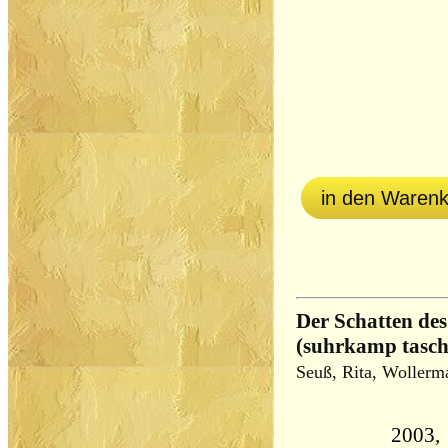
in den Waren
Der Schatten de
(suhrkamp tasc
Seuß, Rita, Woller
2003,