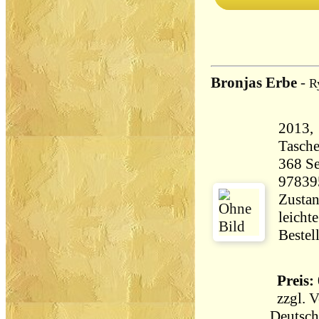
Bronjas Erbe
-
R
2013, 
Tasch
368 Seiten 29
97839
Zustan
leicht
Bestel
Preis: 
zzgl.
V
Deutsch