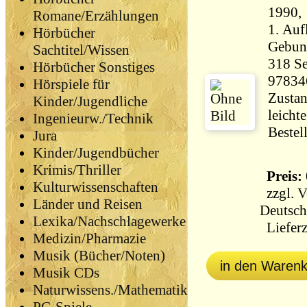
1990,
Romane/Erzählungen
1. Auf
Hörbücher
Gebun
Sachtitel/Wissen
318 Seiten 50
Hörbücher Sonstiges
97834
Hörspiele für
Zustan
Kinder/Jugendliche
leicht
Ingenieurw./Technik
Bestel
Jura
Kinder/Jugendbücher
Krimis/Thriller
Preis: 
Kulturwissenschaften
zzgl.
V
Länder und Reisen
Deutsch
Lexika/Nachschlagewerke
Lieferz
Medizin/Pharmazie
Musik (Bücher/Noten)
in den Waren
Musik CDs
Naturwissens./Mathematik