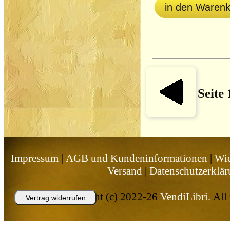
in den Waren
Seite
Impressum
|
AGB und Kundeninformationen
|
Wid
Versand
|
Datenschutzerklä
Copyright (c) 2022-26
VendiLibri.
All 
Vertrag widerrufen