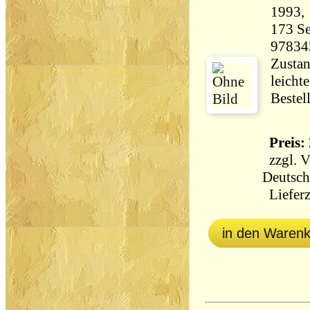
173 Seiten 19
97834
Zustan
leicht
Bestel
Preis: 
zzgl.
V
Deutsch
Lieferz
in den Waren