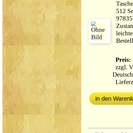
Tasch
512 Seiten 47
97835
Zustan
leicht
Bestel
Preis: 
zzgl.
V
Deutsch
Lieferz
in den Waren