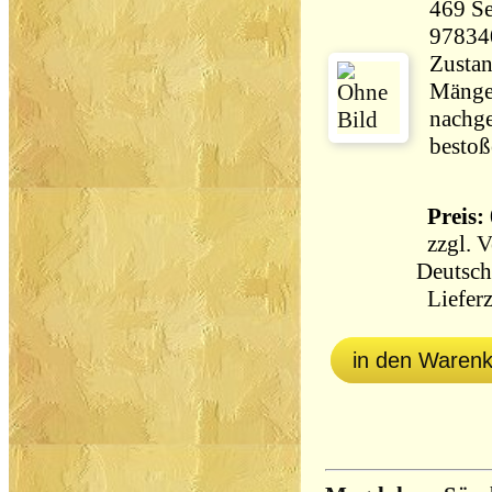
469 Seiten 28
97834
Zustan
Mängel
nachge
bestoß
Preis: 
zzgl.
V
Deutsch
Lieferz
in den Waren