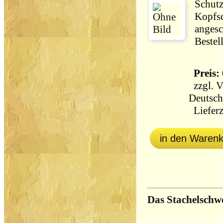
Schut
Kopfsc
angesc
Bestel
Preis: 
zzgl.
V
Deutsch
Lieferz
in den Waren
Das Stachelschw