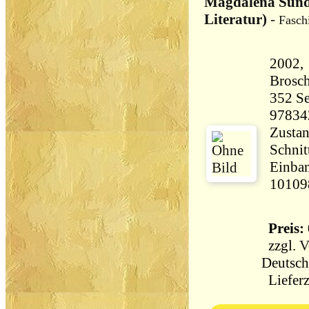
Magdalena Sünd
Literatur)
-
Faschi
2002, 
Brosch
352 Seiten 37
97834
Zustan
Schnit
Einban
10109
Preis: 
zzgl.
V
Deutsch
Lieferz