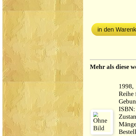
in den Waren
Mehr als diese w
1998, 
Reihe 
Gebun
ISBN:
Zustan
Mängel
Bestel