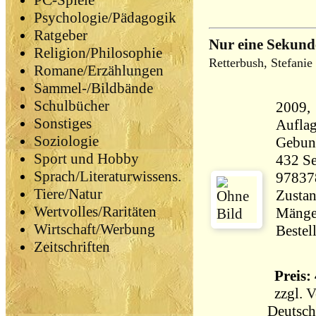
PC-Spiele
Psychologie/Pädagogik
Ratgeber
Nur eine Sekun
Religion/Philosophie
Retterbush, Stefanie
Romane/Erzählungen
Sammel-/Bildbände
Schulbücher
2009, 
Sonstiges
Aufla
Soziologie
Gebun
Sport und Hobby
432 Seiten 66
Sprach/Literaturwissens.
97837
Tiere/Natur
Zustan
Wertvolles/Raritäten
Mängel
Wirtschaft/Werbung
Bestel
Zeitschriften
Preis: 
zzgl.
V
Deutsch