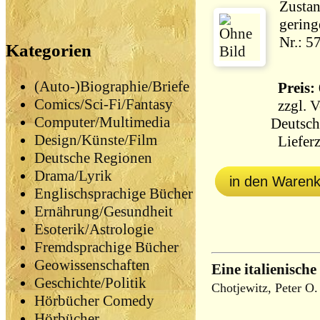
Zustan
gering
Nr.: 5
Kategorien
(Auto-)Biographie/Briefe
Preis: 
Comics/Sci-Fi/Fantasy
zzgl.
V
Computer/Multimedia
Deutsch
Design/Künste/Film
Lieferz
Deutsche Regionen
Drama/Lyrik
in den Waren
Englischsprachige Bücher
Ernährung/Gesundheit
Esoterik/Astrologie
Fremdsprachige Bücher
Geowissenschaften
Eine italienische
Geschichte/Politik
Chotjewitz, Peter O.
Hörbücher Comedy
Hörbücher