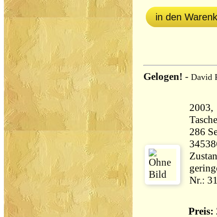
in den Waren
Gelogen!
-
David 
2003, 
Tasch
286 Seiten 33
34538
Zustan
gering
Nr.: 3
Preis: 