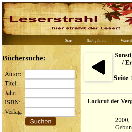
|
|
Start
Sachgebiete
Waren
Sonst
Büchersuche:
/ E
Autor:
Seite
Titel:
Jahr:
Lockruf der Ver
ISBN:
Verlag:
2000, 
Gebun