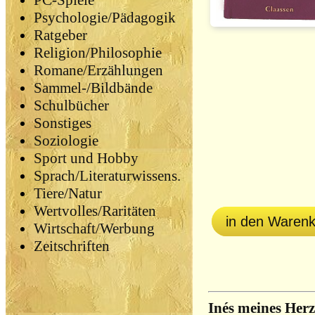
PC-Spiele
Psychologie/Pädagogik
Ratgeber
Religion/Philosophie
Romane/Erzählungen
Sammel-/Bildbände
Schulbücher
Sonstiges
Soziologie
Sport und Hobby
Sprach/Literaturwissens.
Tiere/Natur
Wertvolles/Raritäten
in den Waren
Wirtschaft/Werbung
Zeitschriften
Inés meines Her