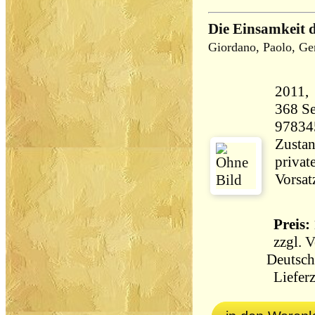
Die Einsamkeit 
Giordano, Paolo, Ge
368 Seiten 33
97834
Zustan
priva
Vorsat
Preis: 
zzgl.
V
Deutsch
Lieferz