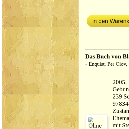
in den Waren
Das Buch von B
-
Enquist, Per Olov,
2005,
Gebun
239 Seiten 41
97834
Zustan
Ehema
mit St