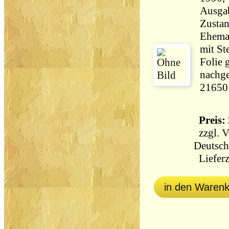
Ausga
Zustan
Ehema
mit St
Folie 
nachge
21650
Preis: 
zzgl.
V
Deutsch
Lieferz
in den Waren