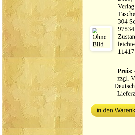
Verlag
Tasch
304 Seiten 31
97834
Zustan
leichte La
11417
Preis: 
zzgl.
V
Deutsch
Lieferz
in den Waren