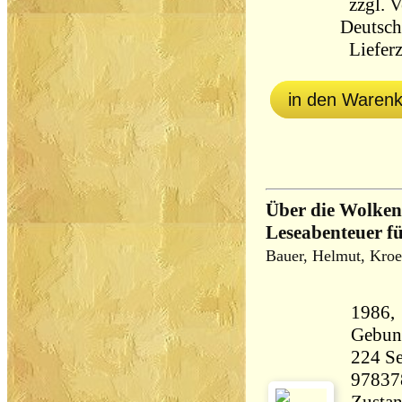
zzgl.
V
Deutsch
Lieferz
in den Waren
Über die Wolken
Leseabenteuer fü
Bauer, Helmut, Kro
1986, 
Gebun
224 Seiten 47
97837