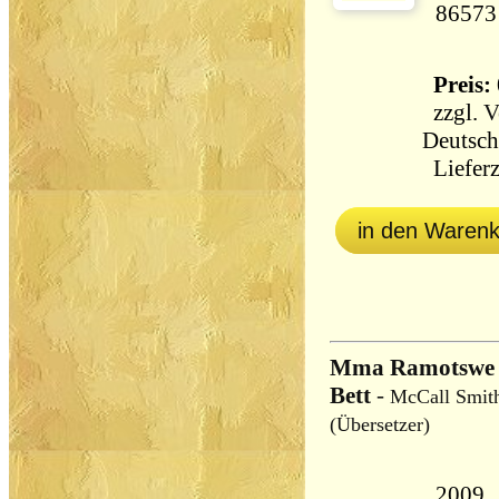
86573
Preis: 
zzgl.
V
Deutsch
Lieferz
in den Waren
Mma Ramotswe u
Bett
-
McCall Smith
(Übersetzer)
2009,