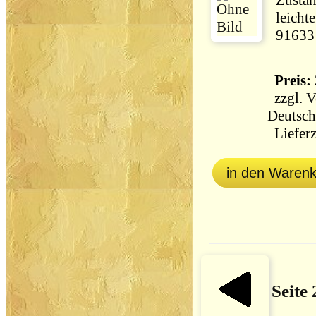
Zustan
leicht
91633
Preis: 
zzgl.
V
Deutsch
Lieferz
in den Waren
Seite