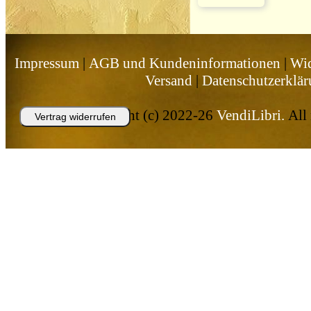
Impressum
|
AGB und Kundeninformationen
|
Wid
Versand
|
Datenschutzerklä
Copyright (c) 2022-26
VendiLibri.
All 
Vertrag widerrufen