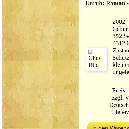
Unruh: Roman
2002,
Gebun
352 Seiten 52
33120
Zustan
Schutz
kleine
ungele
Preis: 
zzgl.
V
Deutsch
Lieferz
in den Waren