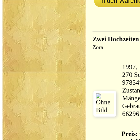
in den Waren
Zwei Hochzeiten
Zora
270 Seiten 18
97834
Zustan
Mängel
Gebrau
66296
Preis: 