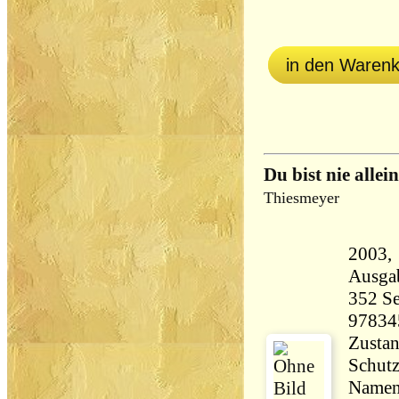
in den Waren
Du bist nie allein
Thiesmeyer
2003, Hey
Ausga
352 Seiten 55
97834
Zustan
Schutz
Namens