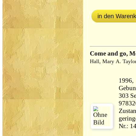
in den Waren
Come and go, M
Hall, Mary A. Taylor
1996,
Gebun
303 Seiten 46
97832
Zustan
gering
Nr.: 1