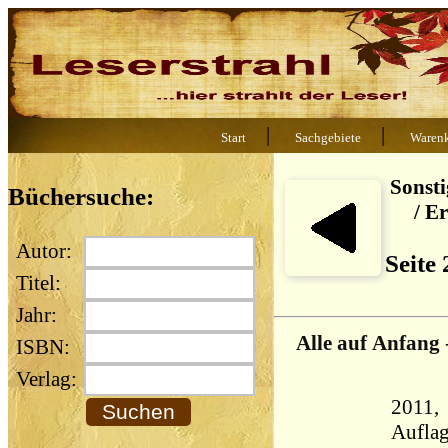
|
|
Start
Sachgebiete
Waren
Sonst
Büchersuche:
/ E
Autor:
Seite
Titel:
Jahr:
Alle auf Anfang
ISBN:
Verlag:
2011, 
Aufla