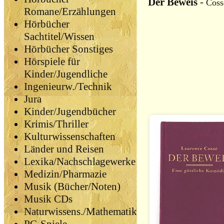
Der Beweis
-
Coss
Romane/Erzählungen
Hörbücher
Sachtitel/Wissen
Hörbücher Sonstiges
Hörspiele für
Kinder/Jugendliche
Ingenieurw./Technik
Jura
Kinder/Jugendbücher
Krimis/Thriller
Kulturwissenschaften
Länder und Reisen
Lexika/Nachschlagewerke
Medizin/Pharmazie
Musik (Bücher/Noten)
Musik CDs
Naturwissens./Mathematik