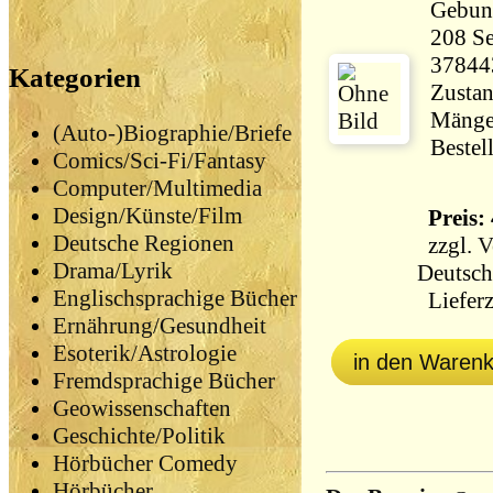
Gebun
208 Seiten 30
37844
Kategorien
Zustan
Mängel
(Auto-)Biographie/Briefe
Bestel
Comics/Sci-Fi/Fantasy
Computer/Multimedia
Design/Künste/Film
Preis: 
Deutsche Regionen
zzgl.
V
Drama/Lyrik
Deutsch
Englischsprachige Bücher
Lieferz
Ernährung/Gesundheit
Esoterik/Astrologie
in den Waren
Fremdsprachige Bücher
Geowissenschaften
Geschichte/Politik
Hörbücher Comedy
Hörbücher