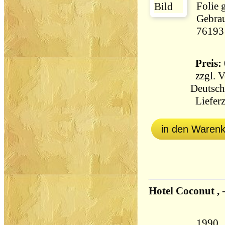
Folie 
Gebrauchss
76193
Preis: 
zzgl.
V
Deutsch
Lieferz
in den Waren
Hotel Coconut ,
1990, Kab