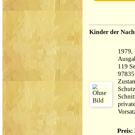
Kinder der Nach
1979, Su
Ausga
119 Seiten 19
97835
Zustan
Schutz
Schnit
priva
Vorsat
Preis: 