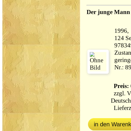
Der junge Mann
124 Seiten 7
97834
Zustan
gering
Nr.: 8
Preis: 
zzgl.
V
Deutsch
Lieferz
in den Waren