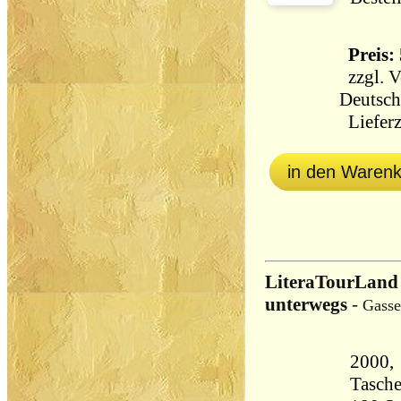
Preis: 
zzgl.
V
Deutsch
Lieferz
in den Waren
LiteraTourLand 
unterwegs
-
Gasse
2000, 
Tasch