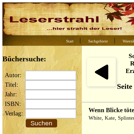
|
|
Start
Sachgebiete
Waren
So
Büchersuche:
R
Er
Autor:
Titel:
Seite
Jahr:
ISBN:
Wenn Blicke töt
Verlag:
White, Kate, Splinte