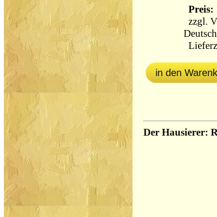
Preis: 
zzgl.
V
Deutsch
Lieferz
in den Waren
Der Hausierer: