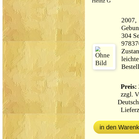
Heinz G
2007, 
Gebun
304 Seiten 40
97837
Zustan
leicht
Bestel
Preis: 
zzgl.
V
Deutsch
Lieferz
in den Waren