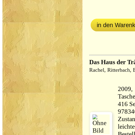
in den Waren
Das Haus der T
Rachel, Ritterbach, 
2009,
Tasch
416 Seiten 39
97834
Zustan
leicht
Bestel