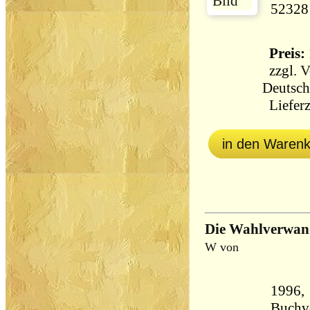
52328
Preis: 
zzgl.
V
Deutsch
Lieferz
in den Waren
Die Wahlverwan
W von
1996,
Buchv