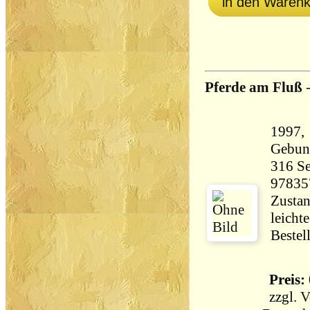
in den Waren
Pferde am Fluß
1997, 
Gebun
316 Seiten 43
97835
Zustan
leicht
Bestel
Preis: 
zzgl.
V