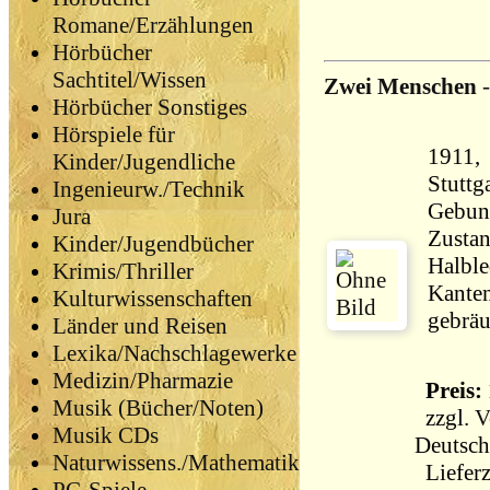
Romane/Erzählungen
Hörbücher
Sachtitel/Wissen
Zwei Menschen
Hörbücher Sonstiges
Hörspiele für
1911, 
Kinder/Jugendliche
Stuttga
Ingenieurw./Technik
Gebun
Jura
Zustan
Kinder/Jugendbücher
Halble
Krimis/Thriller
Kanten
Kulturwissenschaften
gebräu
Länder und Reisen
Lexika/Nachschlagewerke
Medizin/Pharmazie
Preis: 
Musik (Bücher/Noten)
zzgl.
V
Musik CDs
Deutsch
Naturwissens./Mathematik
Lieferz