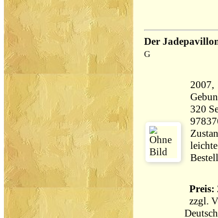
Der Jadepavill
G
2007, 
Gebun
320 Seiten 41
97837
Zustan
leicht
Bestel
Preis: 
zzgl.
V
Deutsch