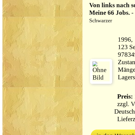
Von links nach s
Meine 66 Jobs.
-
Schwarzer
123 Seiten 13
97834
Zustan
Mängel
Lagers
Preis: 
zzgl.
V
Deutsch
Lieferz