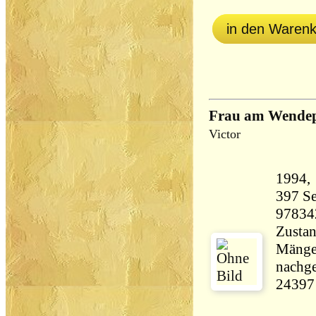
in den Waren
Frau am Wende
Victor
397 Seiten 23
97834
Zustan
Mängel
nachge
24397