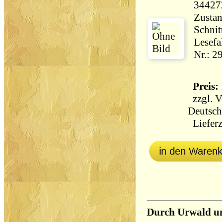
34427
Zustan
Schnit
Lesefa
Nr.: 2
Preis: 
zzgl.
V
Deutsch
Lieferz
in den Waren
Durch Urwald u