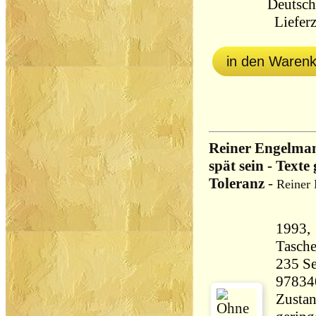
Deutsch
Lieferz
in den Waren
Reiner Engelman
spät sein - Texte
Toleranz
-
Reiner
1993, 
Tasch
235 Seiten 23
97834
Zustan