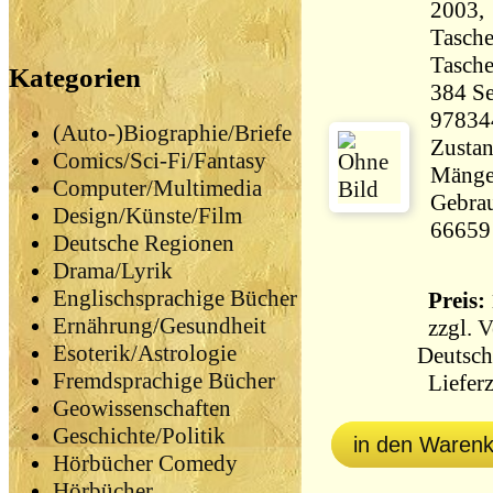
2003,
Tasch
Tasch
Kategorien
384 Seiten 31
97834
(Auto-)Biographie/Briefe
Zustan
Comics/Sci-Fi/Fantasy
Mängel
Computer/Multimedia
Gebrau
Design/Künste/Film
66659
Deutsche Regionen
Drama/Lyrik
Englischsprachige Bücher
Preis: 
Ernährung/Gesundheit
zzgl.
V
Esoterik/Astrologie
Deutsch
Fremdsprachige Bücher
Lieferz
Geowissenschaften
Geschichte/Politik
in den Waren
Hörbücher Comedy
Hörbücher