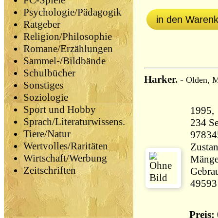
PC-Spiele
Psychologie/Pädagogik
in den Waren
Ratgeber
Religion/Philosophie
Romane/Erzählungen
Sammel-/Bildbände
Schulbücher
Harker.
-
Olden, 
Sonstiges
Soziologie
Sport und Hobby
Sprach/Literaturwissens.
234 Seiten 21
Tiere/Natur
97834
Wertvolles/Raritäten
Zustan
Wirtschaft/Werbung
Mängel
Zeitschriften
Gebrau
49593
Preis: 