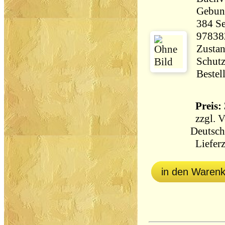
Gebun
384 Seiten 71
97838
Zustan
Schutz
Bestel
Preis: 
zzgl.
V
Deutsch
Lieferz
in den Waren