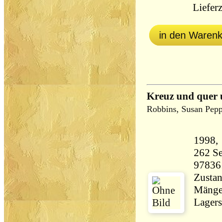
Lieferz
in den Waren
Kreuz und quer 
Robbins, Susan Pepp
262 Seiten 21
97836
Zustan
Mängel
Lagers