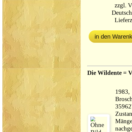
zzgl.
V
Deutsch
Lieferz
in den Waren
Die Wildente = 
1983, 
Brosch
35962
Zustan
Mängel
nachge