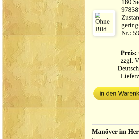
180 Seiten 25
97838
Zustan
gering
Nr.: 5
Preis: 
zzgl.
V
Deutsch
Lieferz
in den Waren
Manöver im Her