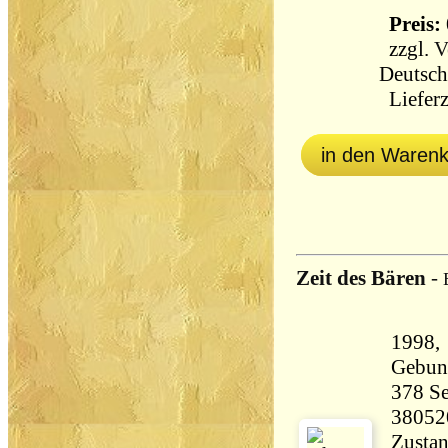
Preis: 
zzgl.
V
Deutsch
Lieferz
in den Waren
Zeit des Bären
-
1998, 
Gebun
378 Seiten 67
38052
Zustan