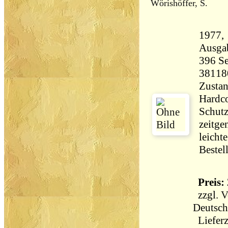
Wörishöffer, S.
1977, Moe
Ausga
396 Seiten 67
38118
Zustan
Hardco
Schutz
zeitge
leicht
Bestel
Preis: 
zzgl.
V
Deutsch
Lieferz