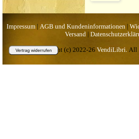
Impressum
|
AGB und Kundeninformationen
|
Wid
Versand
|
Datenschutzerklä
Copyright (c) 2022-26
VendiLibri.
All 
Vertrag widerrufen