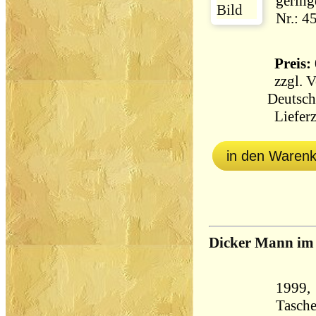
gering
Nr.: 4
Preis: 
zzgl.
V
Deutsch
Lieferz
in den Waren
Dicker Mann im
1999,
Tasch