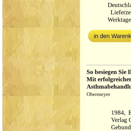
Deutschl
Lieferzei
Werktag
in den Waren
So besiegen Sie I
Mit erfolgreiche
Asthmabehandl
Obermeyer
1984, E
Verlag
Gebund