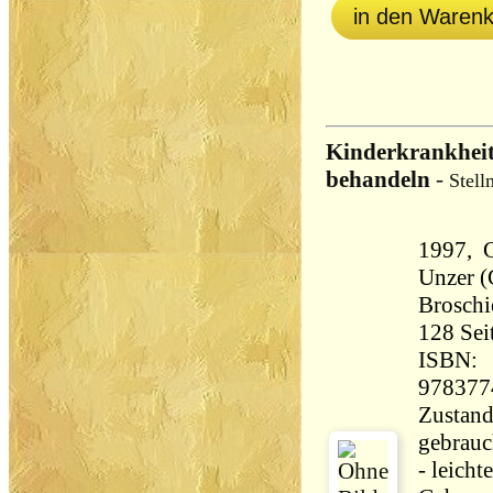
in den Waren
Kinderkrankheit
behandeln
-
Stell
1997, G
Unzer 
Broschi
128 Seiten 
ISBN:
978377
Zustand
gebrauc
- leichte