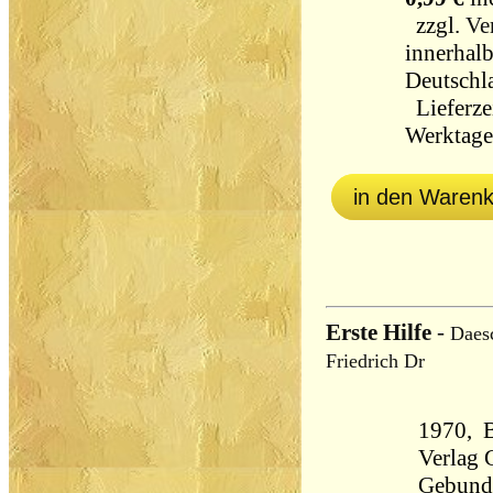
zzgl.
Ve
innerhal
Deutschl
Lieferzei
Werktag
in den Waren
Erste Hilfe
-
Daesc
Friedrich Dr
1970, B
Verlag 
Gebund