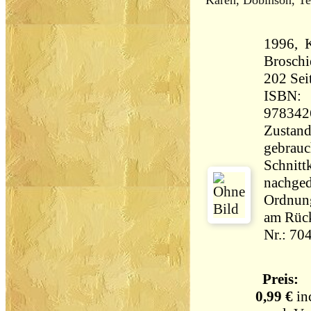
Karen, Dobinson, Te
1996, 
Broschi
202 Seiten 
ISBN:
978342
Zustand
gebrauch
Schnitt
nachged
Ordnung
am Rück
Nr.: 70
Preis:
0,99 €
in