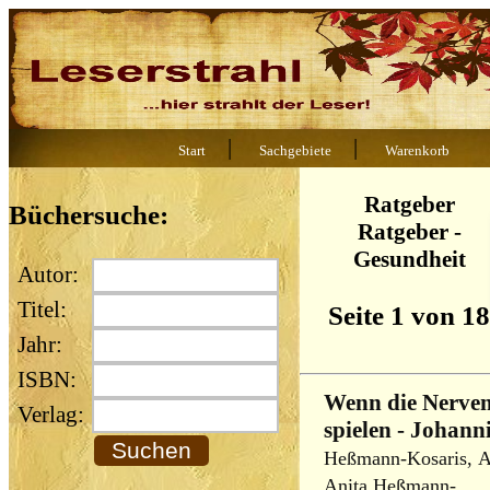
|
|
Start
Sachgebiete
Warenkorb
Ratgeber
Büchersuche:
Ratgeber -
Gesundheit
Autor:
Titel:
Seite 1 von 18
Jahr:
ISBN:
Wenn die Nerven
Verlag:
spielen - Johann
Heßmann-Kosaris, An
Anita Heßmann-