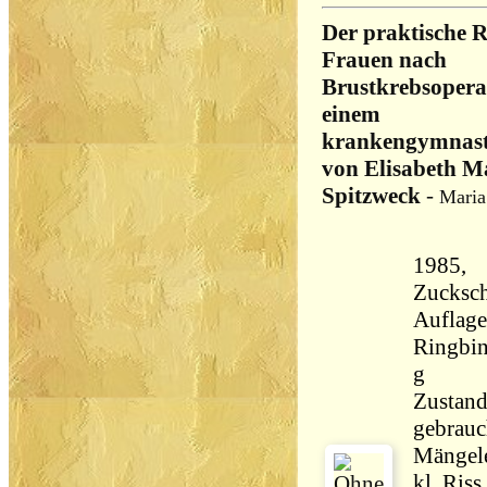
Der praktische R
Frauen nach
Brustkrebsopera
einem
krankengymnasti
von Elisabeth M
Spitzweck
-
Maria
1985,
Zucksch
Auflage
Ringbi
g
Zustand
gebrauch
Mängel
kl. Riss