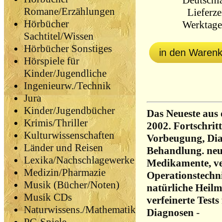
Deutschl
Romane/Erzählungen
Lieferzei
Hörbücher
Werktag
Sachtitel/Wissen
Hörbücher Sonstiges
in den Waren
Hörspiele für
Kinder/Jugendliche
Ingenieurw./Technik
Jura
Kinder/Jugendbücher
Das Neueste aus
Krimis/Thriller
2002. Fortschritt
Kulturwissenschaften
Vorbeugung, Di
Länder und Reisen
Behandlung. ne
Lexika/Nachschlagewerke
Medikamente, ve
Medizin/Pharmazie
Operationstechn
Musik (Bücher/Noten)
natürliche Heilm
Musik CDs
verfeinerte Tests
Naturwissens./Mathematik
Diagnosen
-