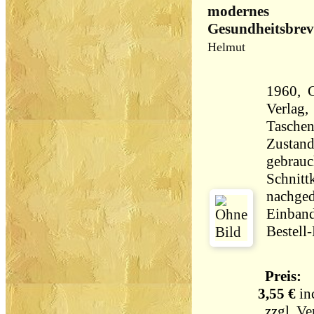
modernes
Gesundheitsbrev
Helmut
1960, 
Verlag,
Taschen
Zustand
gebrauch
Schnitt
nachged
Einband
Bestell
Preis:
3,55 €
in
zzgl.
Ve