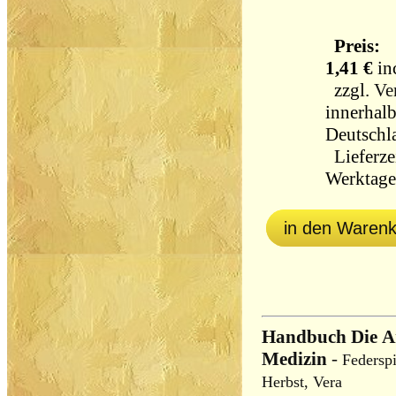
Preis:
1,41 €
in
zzgl.
Ve
innerhal
Deutschl
Lieferzei
Werktag
in den Waren
Handbuch Die A
Medizin
-
Federspi
Herbst, Vera