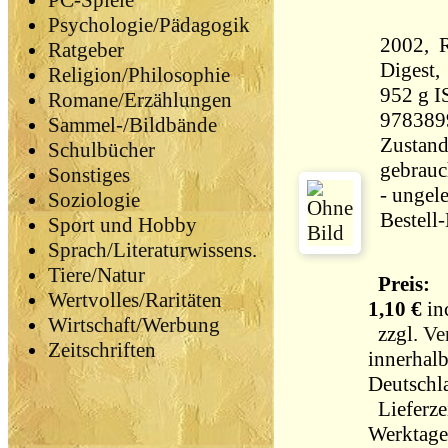
PC-Spiele
Psychologie/Pädagogik
2002, R
Ratgeber
Digest, broschier
Religion/Philosophie
952 g 
Romane/Erzählungen
978389
Sammel-/Bildbände
Zustand
Schulbücher
gebrauc
Sonstiges
- ungel
Soziologie
Bestell
Sport und Hobby
Sprach/Literaturwissens.
Tiere/Natur
Preis:
Wertvolles/Raritäten
1,10 €
in
Wirtschaft/Werbung
zzgl.
Ve
Zeitschriften
innerhal
Deutschl
Lieferzei
Werktag