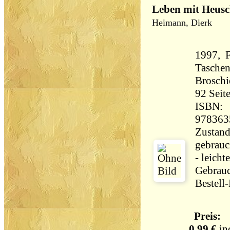
Leben mit Heusc
Heimann, Dierk
1997, F
Tasche
Broschi
92 Seiten 19
ISBN:
978363
Zustand
gebrauc
- leichte
Gebrau
Bestell
Preis:
0,99 €
in