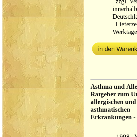
zzgl.
Ve
innerhal
Deutschl
Lieferzei
Werktag
in den Waren
Asthma und Alle
Ratgeber zum U
allergischen und
asthmatischen
Erkrankungen
-
1998, 