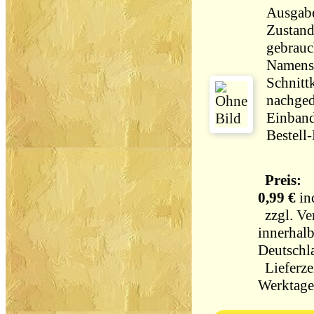
Ausgab
Zustand
gebrauch
Namens
Schnitt
nachged
Einband
Bestell
Preis:
0,99 €
in
zzgl.
Ve
innerhal
Deutschl
Lieferzei
Werktag