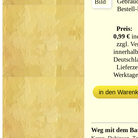
Gebrau
Bestell
Preis:
0,99 €
in
zzgl.
Ve
innerhal
Deutschl
Lieferzei
Werktag
in den Waren
Weg mit dem Ba