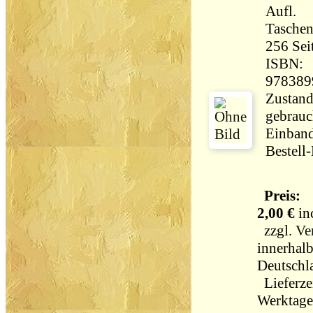
Aufl.
Tasche
256 Seiten 
ISBN:
978389
Zustand
gebrauch
Einband
Bestell
Preis:
2,00 €
in
zzgl.
Ve
innerhal
Deutschl
Lieferzei
Werktag