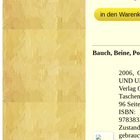
in den Waren
Bauch, Beine, Po
2006,
UND U
Verlag
Tasche
96 Seiten 49
ISBN:
978383
Zustand
gebrauch