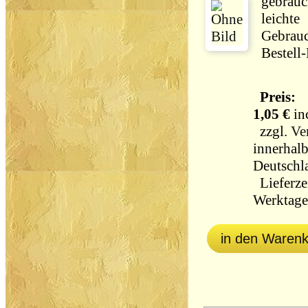
gebrauch
leichte
Gebrau
Bestell
Preis:
1,05 €
in
zzgl.
Ve
innerhal
Deutschl
Lieferzei
Werktag
in den Waren