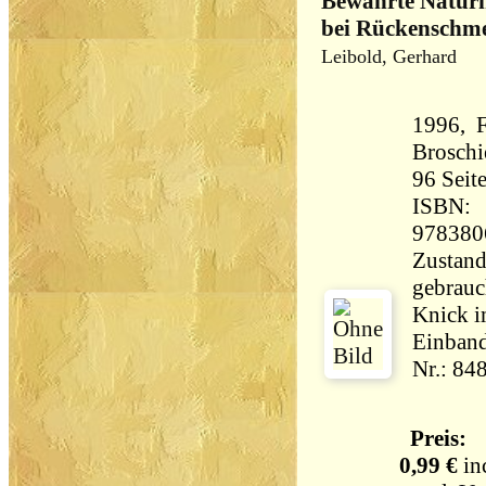
Bewährte Naturh
bei Rückenschm
Leibold, Gerhard
1996, 
Broschi
96 Seiten 20
ISBN:
978380
Zustand
gebrauch
Knick i
Einband
Nr.: 84
Preis:
0,99 €
in