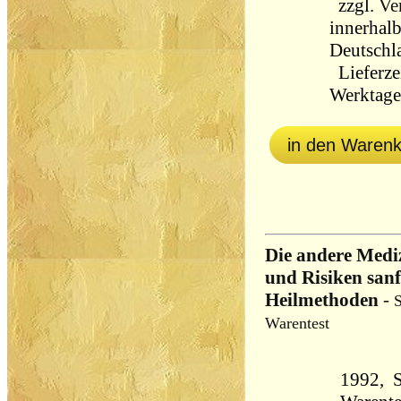
zzgl.
Ve
innerhal
Deutschl
Lieferzei
Werktag
in den Waren
Die andere Medi
und Risiken sanf
Heilmethoden
-
S
Warentest
1992, S