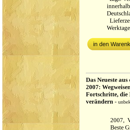
innerhal
Deutschl
Lieferzei
Werktag
in den Waren
Das Neueste aus
2007: Wegweise
Fortschritte, die
verändern
-
unbe
2007, V
Beste G