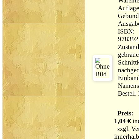
Warente
Auflage
Gebund
Ausgab
ISBN:
978392
Zustand
gebrauch
Schnitt
nachged
Einband
Namens
Bestell
Preis:
1,04 €
in
zzgl.
Ve
innerhal