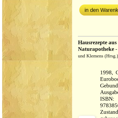
in den Waren
Hausrezepte aus
Naturapotheke
und Klemens (Hrsg.)
1998, G
Eurobo
Gebund
Ausgab
ISBN:
978385
Zustand