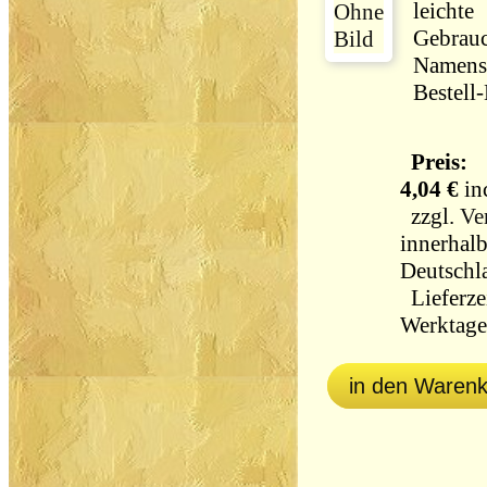
leichte
Gebrauc
Namens
Bestell
Preis:
4,04 €
in
zzgl.
Ve
innerhal
Deutschl
Lieferzei
Werktag
in den Waren