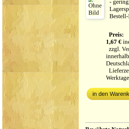
- gering
Lagersp
Bestell
Preis:
1,67 €
in
zzgl.
Ve
innerhal
Deutschl
Lieferzei
Werktag
in den Waren