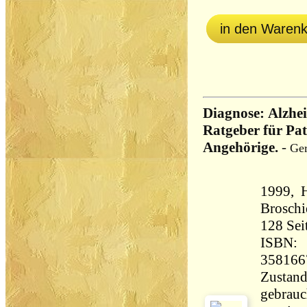
in den Waren
Diagnose: Alzhei
Ratgeber für Pa
Angehörige.
-
Ger
1999, 
Broschi
128 Seiten 
ISBN:
358166
Zustand
gebrauc