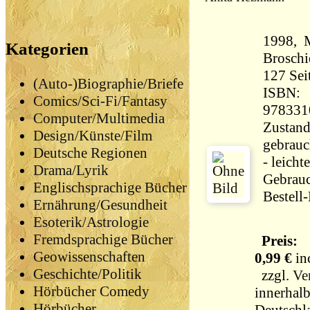
1998, 
Kategorien
Broschi
127 Seiten 
(Auto-)Biographie/Briefe
ISBN:
Comics/Sci-Fi/Fantasy
978331
Computer/Multimedia
Zustand
Design/Künste/Film
gebrauc
Deutsche Regionen
- leichte
Drama/Lyrik
Gebrau
Englischsprachige Bücher
Bestell
Ernährung/Gesundheit
Esoterik/Astrologie
Fremdsprachige Bücher
Preis:
Geowissenschaften
0,99 €
in
Geschichte/Politik
zzgl.
Ve
Hörbücher Comedy
innerhal
Hörbücher