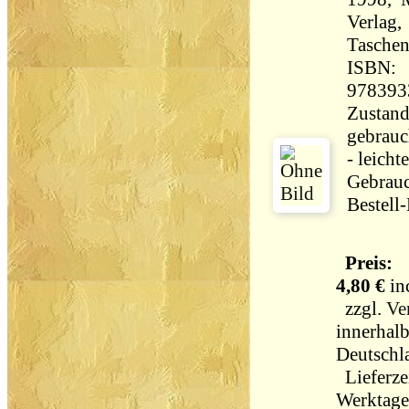
Verlag,
Taschen
ISBN:
978393
Zustand
gebrauc
- leichte
Gebrau
Bestell
Preis:
4,80 €
in
zzgl.
Ve
innerhal
Deutschl
Lieferzei
Werktag