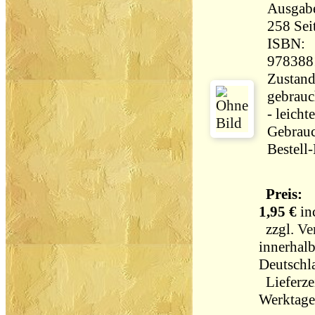
Ausgab
258 Seiten 
ISBN:
978388
Zustand
gebrauc
- leichte
Gebrau
Bestell
Preis:
1,95 €
in
zzgl.
Ve
innerhal
Deutschl
Lieferzei
Werktag