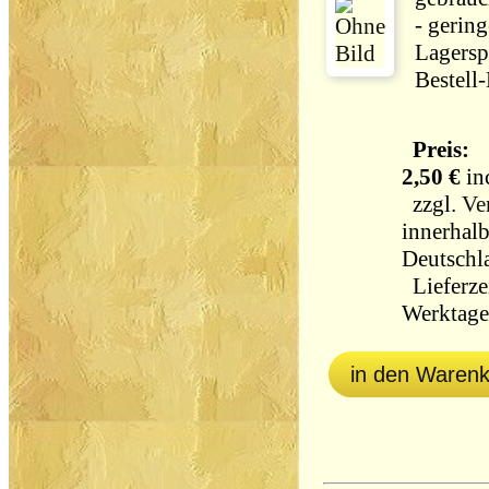
- gering
Lagersp
Bestell
Preis:
2,50 €
in
zzgl.
Ve
innerhal
Deutschl
Lieferzei
Werktag
in den Waren