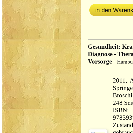
in den Waren
Gesundheit: Kra
Diagnose - Thera
Vorsorge
-
Hambur
2011, 
Spring
Broschi
248 Seiten 1
ISBN:
978393
Zustand
gebrauc