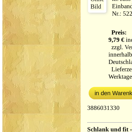
Einband
Nr.: 52
Preis:
9,79 €
in
zzgl.
Ve
innerhal
Deutschl
Lieferzei
Werktag
in den Waren
3886031330
Schlank und fit 