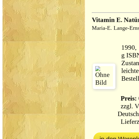
Vitamin E. Natür
Maria-E. Lange-Erns
1990, Heyne
g ISB
Zustan
leicht
Bestel
Preis: 
zzgl.
V
Deutsch
Lieferz