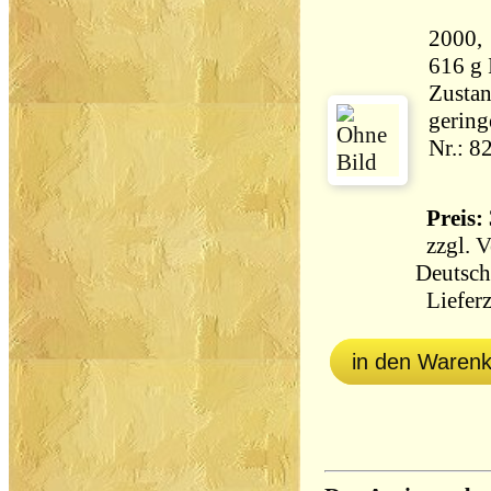
2000, Südw
616 g
Zustan
gering
Nr.: 8
Preis: 
zzgl.
V
Deutsch
Lieferz
in den Waren