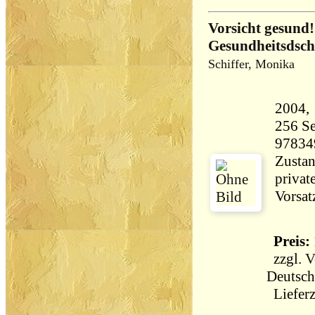
Vorsicht gesund!
Gesundheitsdsch
Schiffer, Monika
256 Seiten 25
97834
Zustan
priva
Vorsat
Preis: 
zzgl.
V
Deutsch
Lieferz