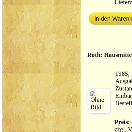
Lieferz
in den Waren
Roth: Hausmitte
1985, Pan
Ausga
Zustan
Einban
Bestel
Preis: 
zzgl.
V