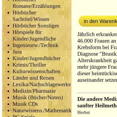
Romane/Erzählungen
Hörbücher
Sachtitel/Wissen
in den Waren
Hörbücher Sonstiges
Hörspiele für
Jährlich erkranke
Kinder/Jugendliche
46.000 Frauen an 
Ingenieurw./Technik
Krebsform bei Fr
Jura
Diagnose "Brustkr
Kinder/Jugendbücher
Alterskrankheit g
Krimis/Thriller
mehr jüngere Frau
Kulturwissenschaften
dieser heimtücki
Länder und Reisen
auseinander setz
Lexika/Nachschlagewerke
Medizin/Pharmazie
Musik (Bücher/Noten)
Die andere Medi
Musik CDs
sanfter Heilmet
Naturwissens./Mathematik
Herbst