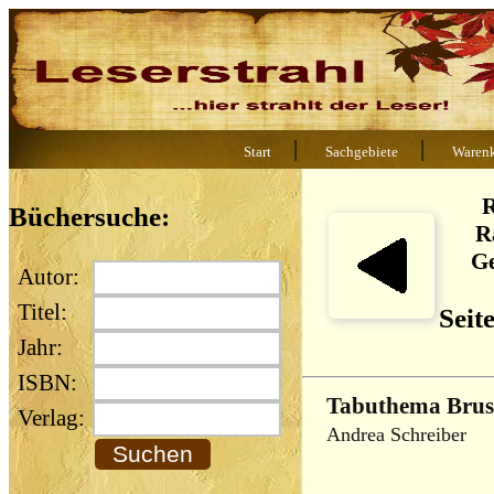
|
|
Start
Sachgebiete
Waren
R
Büchersuche:
R
Ge
Autor:
Titel:
Seit
Jahr:
ISBN:
Tabuthema Brus
Verlag:
Andrea Schreiber