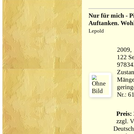
Nur für mich - P
Auftanken. Woh
Lepold
122 Seiten 27
97834
Zustan
Mängel
gering
Nr.: 6
Preis: 
zzgl.
V
Deutsch