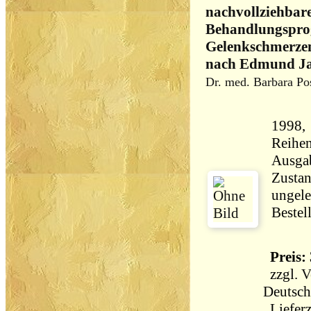
nachvollziehbare
Behandlungspro
Gelenkschmerze
nach Edmund Ja
Dr. med. Barbara Po
1998, 
Reihenwerk
Ausga
Zustan
ungele
Bestel
Preis: 
zzgl.
V
Deutsch
Lieferz