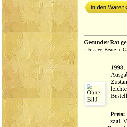
in den Waren
Gesunder Rat ge
-
Fessler, Beate u. 
1998, Süd
Ausga
Zustan
leicht
Bestel
Preis: 
zzgl.
V