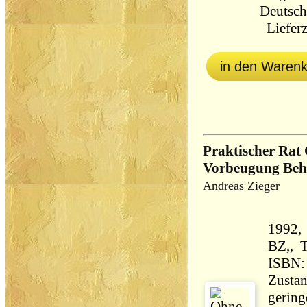
Deutsch
Lieferz
in den Waren
Praktischer Rat
Vorbeugung Beha
Andreas Zieger
1992, 
BZ,, Taschenbuch 165 g
ISBN:
Zustan
gering