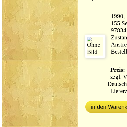
155 Seiten 28
97834
Zustan
Anstre
Bestel
Preis: 
zzgl.
V
Deutsch
Lieferz
in den Waren