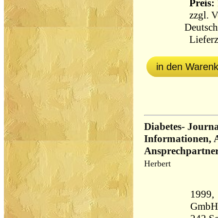
Preis: 
zzgl.
V
Deutsch
Lieferz
in den Waren
Diabetes- Journa
Informationen, 
Ansprechpartne
Herbert
1999,