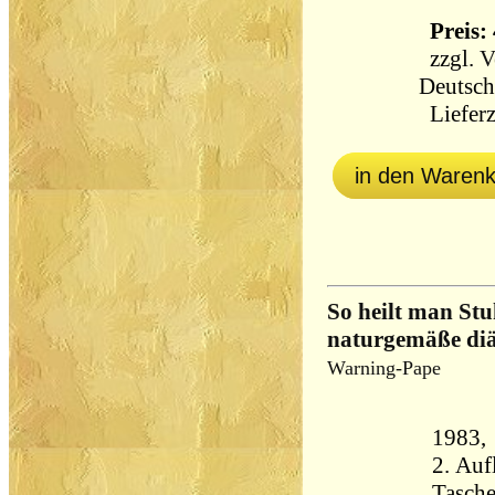
Preis: 
zzgl.
V
Deutsch
Lieferz
in den Waren
So heilt man Stu
naturgemäße diä
Warning-Pape
1983, 
2. Auf
Tasch