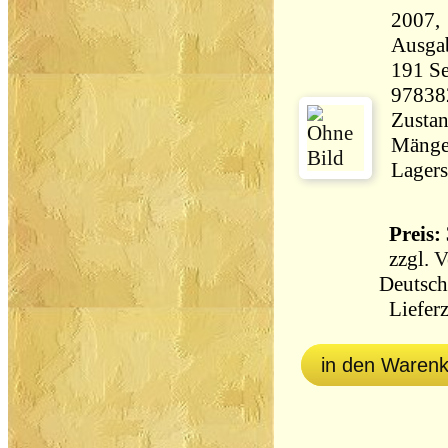
2007, Wel
Ausga
191 Seiten 89
97838
Zustan
Mängel
Lagers
Preis: 
zzgl.
V
Deutsch
Lieferz
in den Waren