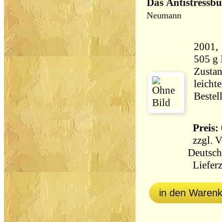
Das Antistressb
Neumann
2001, Südw
505 g
Zustan
leicht
Bestel
Preis: 
zzgl.
V
Deutsch
Lieferz
in den Waren