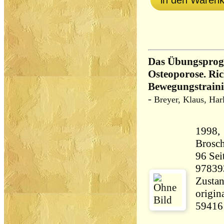
in den Waren
Das Übungspro
Osteoporose. Ric
Bewegungstraini
-
Breyer, Klaus, Har
1998,
Brosch
96 Seiten 215 
97839
Zustan
origin
59416