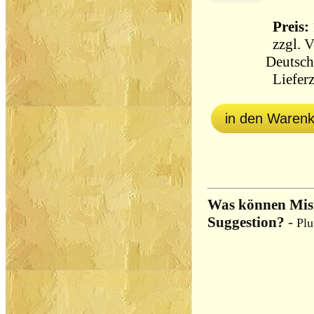
Preis: 
zzgl.
V
Deutsch
Lieferz
in den Waren
Was können Mist
Suggestion?
-
Plu