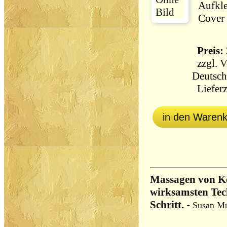
Aufkle
Cover 
Preis: 
zzgl.
V
Deutsch
Lieferz
in den Waren
Massagen von Ko
wirksamsten Tech
Schritt.
-
Susan M