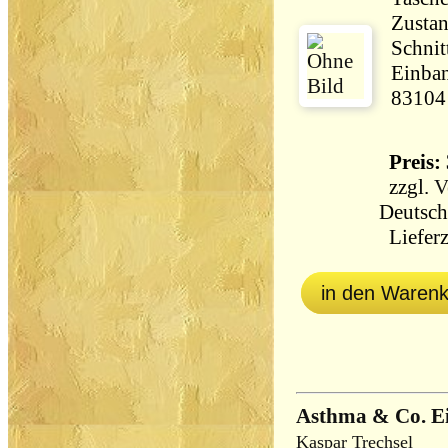
Zustan
Schnit
Einban
83104
Preis: 
zzgl.
V
Deutsch
Lieferz
in den Waren
Asthma & Co. Ei
Kaspar Trechsel