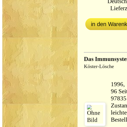
Deutsch
Lieferz
in den Waren
Das Immunsystem
Köster-Lösche
96 Seiten 289 
97835
Zustan
leicht
Bestel