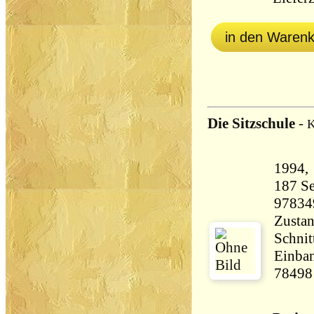
in den Waren
Die Sitzschule
-
K
187 Seiten 21
97834
Zustan
Schnit
Einban
78498