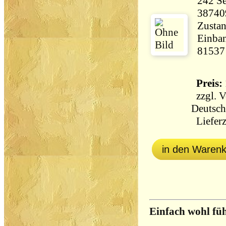
242 Seiten 47
38740
Zustan
Einban
81537
Preis: 
zzgl.
V
Deutsch
Lieferz
in den Waren
Einfach wohl fü