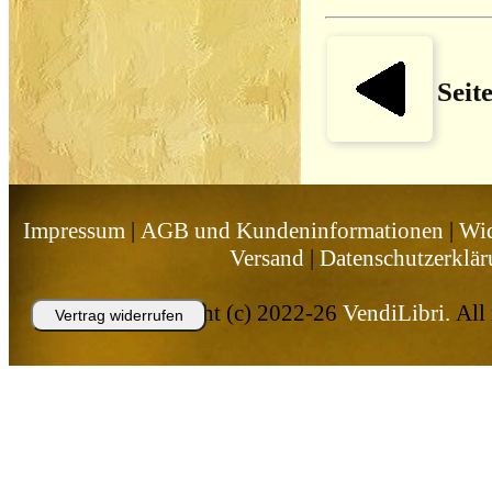
Seit
Impressum
|
AGB und Kundeninformationen
|
Wid
Versand
|
Datenschutzerklä
Copyright (c) 2022-26
VendiLibri.
All 
Vertrag widerrufen