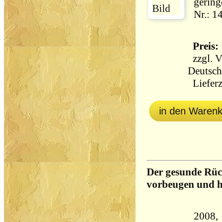
gering
Nr.: 1
Preis: 
zzgl.
V
Deutsch
Lieferz
in den Waren
Der gesunde Rü
vorbeugen und h
2008,