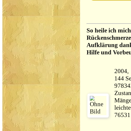
So heile ich mich
Rückenschmerzen,
Aufklärung dank
Hilfe und Vorbe
144 Seiten 24
97834
Zustan
Mängel
leicht
76531