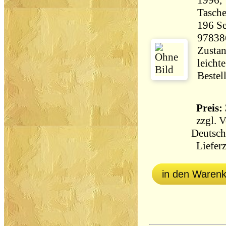
1996,
Tasch
196 Seiten 35
97838
Zustan
leicht
Bestel
Preis: 
zzgl.
V
Deutsch
Lieferz
in den Waren