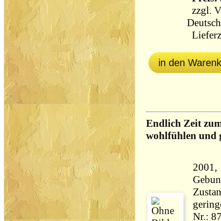
zzgl.
V
Deutsch
Lieferz
in den Waren
Endlich Zeit zu
wohlfühlen und 
2001,
Gebun
Zustan
gering
Nr.: 8