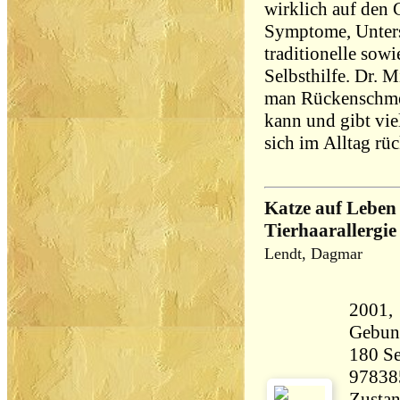
wirklich auf den 
Symptome, Unter
traditionelle sowi
Selbsthilfe. Dr. M
man Rückenschmer
kann und gibt vie
sich im Alltag rü
Katze auf Leben
Tierhaarallergie
Lendt, Dagmar
2001, 
Gebun
180 Seiten 33
97838
Zustan