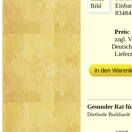
Einban
83484
Preis: 
zzgl.
V
Deutsch
Lieferz
in den Waren
Gesunder Rat fü
Dietlinde Burkhardt