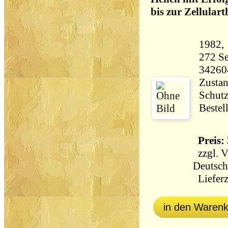
bis zur Zellulart
272 Seiten 51
34260
Zustan
Schutz
Bestel
Preis: 
zzgl.
V
Deutsch
Lieferz
in den Waren