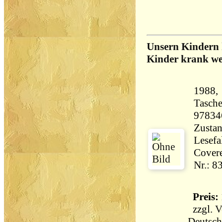
Unsern Kindern 
Kinder krank w
1988,
Tasch
97834
Zustan
Lesefa
Covere
Nr.: 8
Preis: 
zzgl.
V
Deutsch