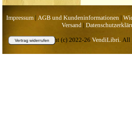
Impressum
|
AGB und Kundeninformationen
|
Wid
Versand
|
Datenschutzerklä
Copyright (c) 2022-26
VendiLibri.
All 
Vertrag widerrufen