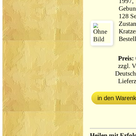
1997, 
Gebun
Zustan
Kratze
Bestel
Preis: 
zzgl.
V
Deutsch
Lieferz
in den Waren
Heilen mit Erfo