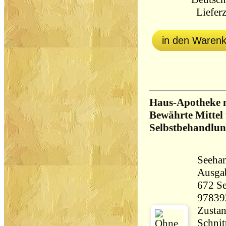
Lieferz
in den Waren
Haus-Apotheke n
Bewährte Mittel
Selbstbehandlu
Seehamer 
Ausga
672 Seiten 53
97839
Zustan
Schnit