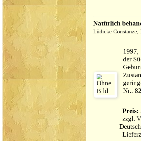
Natürlich behan
Lüdicke Constanze, 
1997,
der S
Gebun
Zustan
gering
Nr.: 8
Preis: 
zzgl.
V
Deutsch
Lieferz