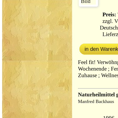
Preis: 
zzgl.
V
Deutsch
Lieferz
in den Waren
Feel fit! Verwöh
Wochenende ; Fen
Zuhause ; Wellne
Naturheilmittel 
Manfred Backhaus