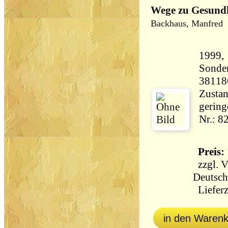
Wege zu Gesund
Backhaus, Manfred
1999,
Sonde
38118
Zustan
gering
Nr.: 8
Preis: 
zzgl.
V
Deutsch
Lieferz
in den Waren