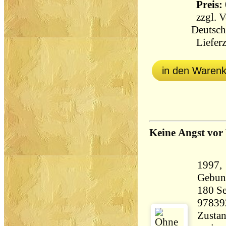
Preis: 
zzgl.
V
Deutsch
Lieferz
in den Waren
Keine Angst vor
1997, 
Gebun
180 Seiten 34
97839
Zustan