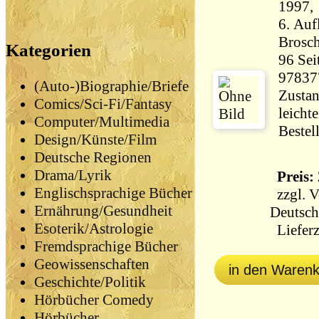
1997,
6. Auf
Brosch
Kategorien
96 Seiten 276 
97837
(Auto-)Biographie/Briefe
Zustan
Comics/Sci-Fi/Fantasy
leicht
Computer/Multimedia
Bestel
Design/Künste/Film
Deutsche Regionen
Drama/Lyrik
Preis: 
Englischsprachige Bücher
zzgl.
V
Ernährung/Gesundheit
Deutsch
Esoterik/Astrologie
Lieferz
Fremdsprachige Bücher
Geowissenschaften
in den Waren
Geschichte/Politik
Hörbücher Comedy
Hörbücher