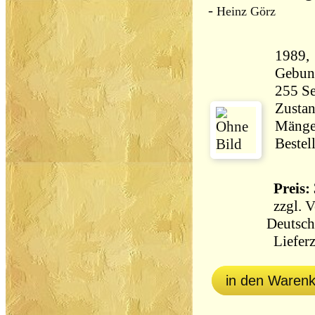
-
Heinz Görz
1989,
Gebun
Zustan
Mängel
Bestel
Preis: 
zzgl.
V
Deutsch
Lieferz
in den Waren