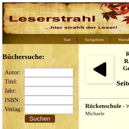
|
|
Start
Sachgebiete
Waren
R
Büchersuche:
R
Ge
Autor:
Titel:
Seit
Jahr:
ISBN:
Rückenschule
-
W
Verlag:
Michaele