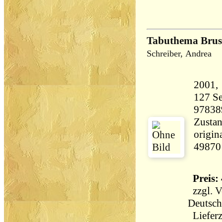
Tabuthema Brus
Schreiber, Andrea
127 Seiten 38
97838
Zustan
origin
49870
Preis: 
zzgl.
V
Deutsch
Lieferz