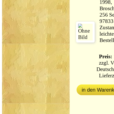
1998,
Brosch
256 Seiten 67
97833
Zustan
leicht
Bestel
Preis: 
zzgl.
V
Deutsch
Lieferz
in den Waren