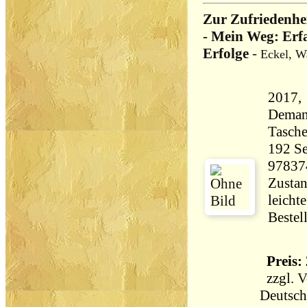
Zur Zufriedenhe
- Mein Weg: Erf
Erfolge
-
Eckel, W
2017, 
Deman
Tasch
192 Seiten 24
97837
Zustan
leicht
Bestel
Preis: 
zzgl.
V
Deutsch