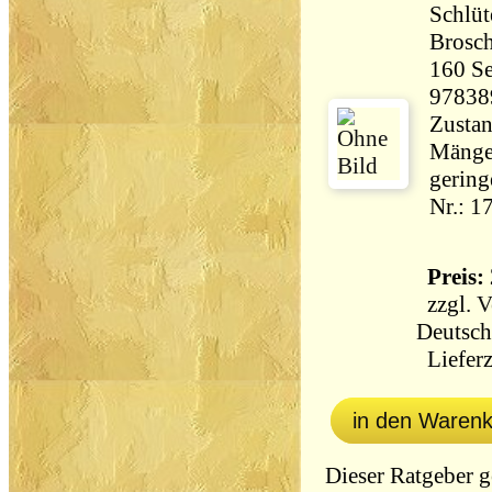
Schlüt
Brosch
160 Seiten 34
97838
Zustan
Mängel
gering
Nr.: 1
Preis: 
zzgl.
V
Deutsch
Lieferz
in den Waren
Dieser Ratgeber 