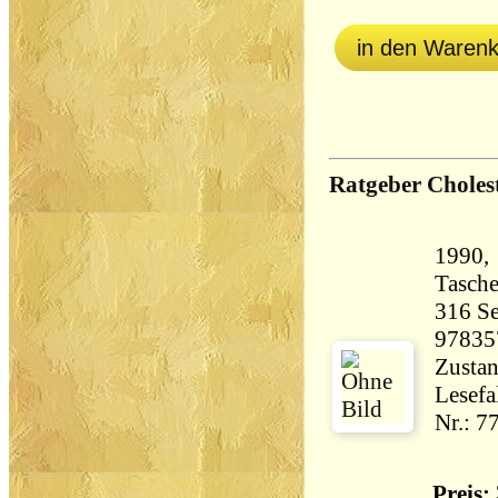
in den Waren
Ratgeber Cholest
1990,
Tasch
316 Seiten 47
97835
Zustan
Lesefa
Nr.: 7
Preis: 