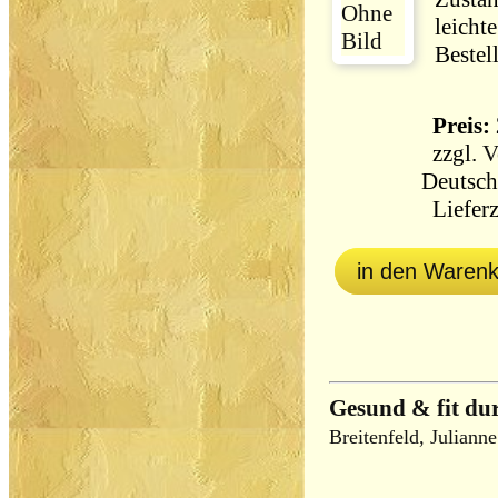
leicht
Bestel
Preis: 
zzgl.
V
Deutsch
Lieferz
in den Waren
Gesund & fit du
Breitenfeld, Julianne