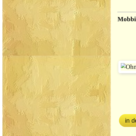
Mobbin
in 