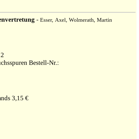
envertretung
-
Esser, Axel, Wolmerath, Martin
22
uchsspuren Bestell-Nr.:
ands 3,15 €