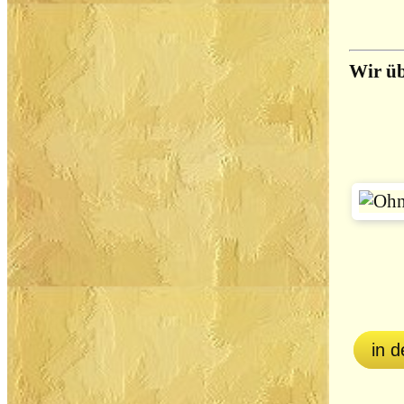
Wir üb
in 