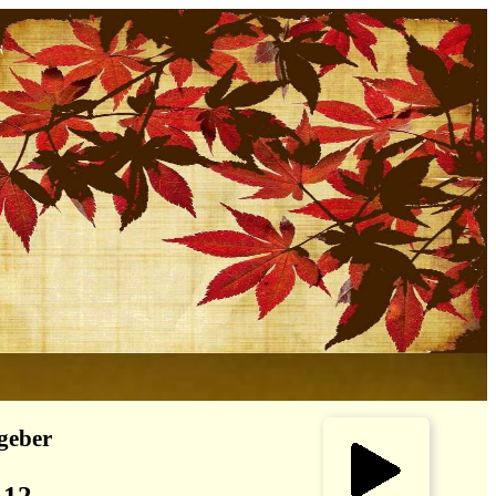
tgeber
 12