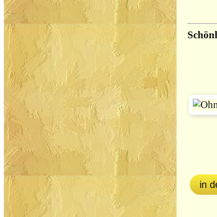
Schönh
in 