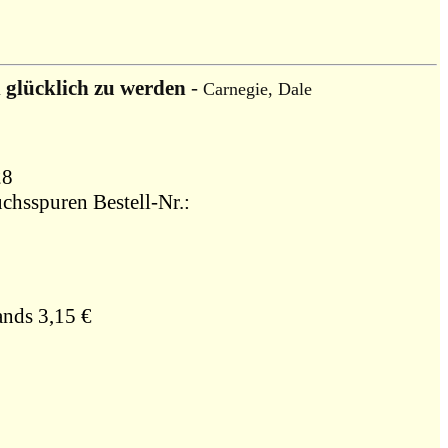
d glücklich zu werden
-
Carnegie, Dale
28
uchsspuren Bestell-Nr.:
ands 3,15 €