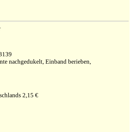
r
133139
ante nachgedukelt, Einband berieben,
schlands 2,15 €