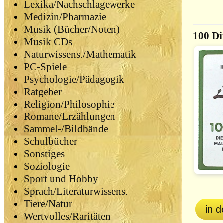
Lexika/Nachschlagewerke
Medizin/Pharmazie
Musik (Bücher/Noten)
100 Di
Musik CDs
Naturwissens./Mathematik
PC-Spiele
Psychologie/Pädagogik
Ratgeber
Religion/Philosophie
Romane/Erzählungen
Sammel-/Bildbände
Schulbücher
Sonstiges
Soziologie
Sport und Hobby
Sprach/Literaturwissens.
Tiere/Natur
in 
Wertvolles/Raritäten