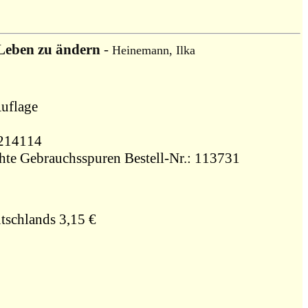
 Leben zu ändern
-
Heinemann, Ilka
uflage
426214114
Zustand: gebraucht, sehr gut - leichte Gebrauchsspuren Bestell-Nr.: 113731
tschlands 3,15 €