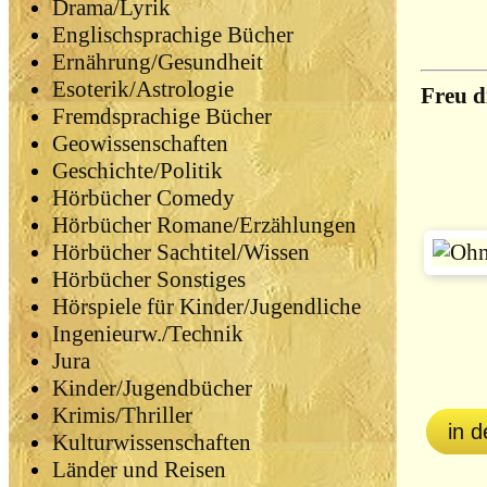
Drama/Lyrik
Englischsprachige Bücher
Ernährung/Gesundheit
Esoterik/Astrologie
Freu d
Fremdsprachige Bücher
Geowissenschaften
Geschichte/Politik
Hörbücher Comedy
Hörbücher Romane/Erzählungen
Hörbücher Sachtitel/Wissen
Hörbücher Sonstiges
Hörspiele für Kinder/Jugendliche
Ingenieurw./Technik
Jura
Kinder/Jugendbücher
Krimis/Thriller
in 
Kulturwissenschaften
Länder und Reisen