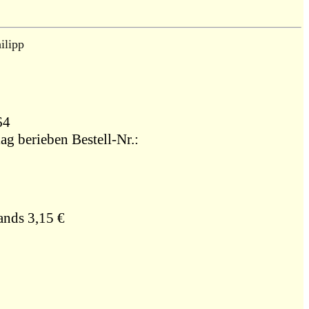
ilipp
064
ag berieben Bestell-Nr.:
ands 3,15 €