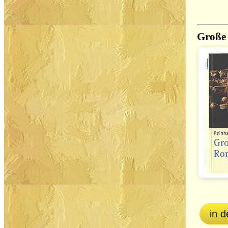
Große
in 