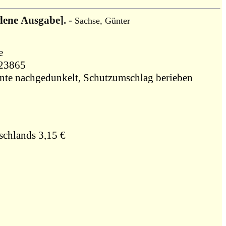
dene Ausgabe].
-
Sachse, Günter
be
85523865
kante nachgedunkelt, Schutzumschlag berieben
schlands 3,15 €