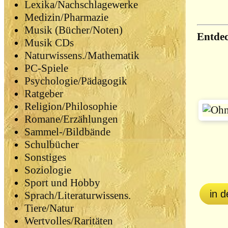
Lexika/Nachschlagewerke
Medizin/Pharmazie
Musik (Bücher/Noten)
Entdec
Musik CDs
Naturwissens./Mathematik
PC-Spiele
Psychologie/Pädagogik
Ratgeber
Religion/Philosophie
Romane/Erzählungen
Sammel-/Bildbände
Schulbücher
Sonstiges
Soziologie
Sport und Hobby
in 
Sprach/Literaturwissens.
Tiere/Natur
Wertvolles/Raritäten