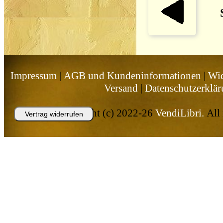
Impressum
|
AGB und Kundeninformationen
|
Wid
Versand
|
Datenschutzerklä
Copyright (c) 2022-26
VendiLibri.
All 
Vertrag widerrufen