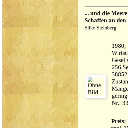
... und die Meer
Schaffen an den 
Silke Steinberg
1980, 
Wirtsc
256 Seiten 30
38852
Zustan
Mängel
gering
Nr.: 3
Preis: 