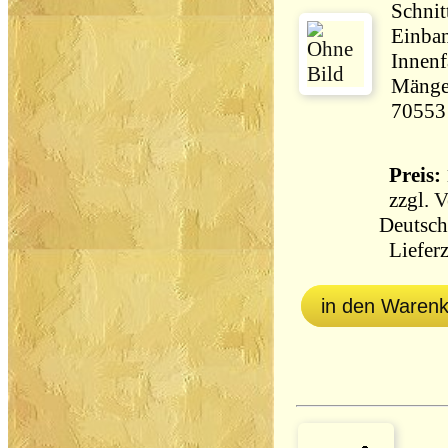
Schnit
Einban
Innenf
Mängel
70553
Preis: 
zzgl.
V
Deutsch
Lieferz
in den Waren