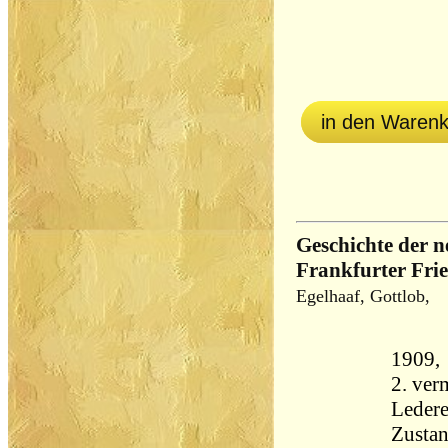
in den Waren
Geschichte der n
Frankfurter Frie
Egelhaaf, Gottlob,
1909, 
2. ver
Ledere
Zustan