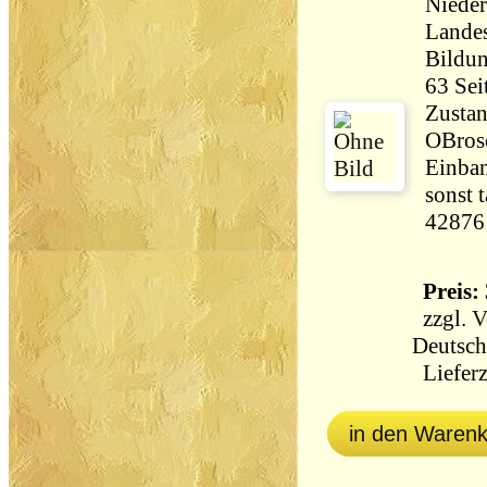
Nieder
Landes
Zustan
OBrosc
Einban
sonst t
42876
Preis: 
zzgl.
V
Deutsch
Lieferz
in den Waren