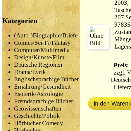
2003, 
Tasch
207 Seiten 23
Kategorien
97835
Zustan
(Auto-)Biographie/Briefe
Mängel
Comics/Sci-Fi/Fantasy
Lagers
Computer/Multimedia
Design/Künste/Film
Deutsche Regionen
Preis: 
Drama/Lyrik
zzgl.
V
Englischsprachige Bücher
Deutsch
Ernährung/Gesundheit
Lieferz
Esoterik/Astrologie
Fremdsprachige Bücher
in den Waren
Geowissenschaften
Geschichte/Politik
Hörbücher Comedy
Hörbücher