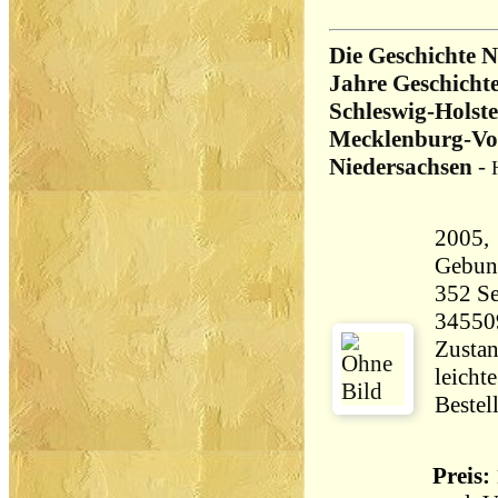
Die Geschichte 
Jahre Geschichte
Schleswig-Holst
Mecklenburg-V
Niedersachsen
-
2005,
Gebun
352 Seiten 23
34550
Zustan
leicht
Bestel
Preis: 