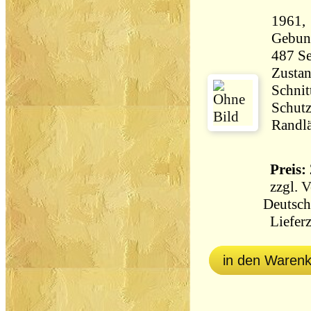
1961, 
Gebun
Zustan
Schnit
Schutz
Randlä
Preis: 
zzgl.
V
Deutsch
Lieferz
in den Waren