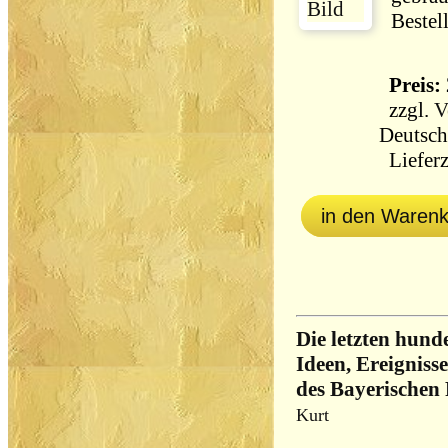
Bestel
Preis: 
zzgl.
V
Deutsch
Lieferz
in den Waren
Die letzten hunde
Ideen, Ereigniss
des Bayerischen
Kurt