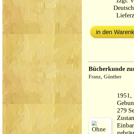
zzgl.
V
Deutsch
Lieferz
in den Waren
Bücherkunde zur
Franz, Günther
1951,
Gebun
Zustan
Einban
gebräu