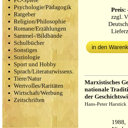
PC-Spiele
Psychologie/Pädagogik
Preis: 
Ratgeber
zzgl.
V
Religion/Philosophie
Deutsch
Romane/Erzählungen
Lieferz
Sammel-/Bildbände
Schulbücher
in den Waren
Sonstiges
Soziologie
Sport und Hobby
Sprach/Literaturwissens.
Tiere/Natur
Marxistisches Ge
Wertvolles/Raritäten
nationale Tradit
Wirtschaft/Werbung
der Geschichtswi
Zeitschriften
Hans-Peter Harstick
1988,