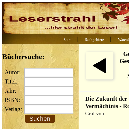
|
|
Start
Sachgebiete
Waren
Ge
Büchersuche:
Ges
Autor:
Titel:
Jahr:
Die Zukunft der 
ISBN:
Vermächtnis - 
Verlag:
Graf von