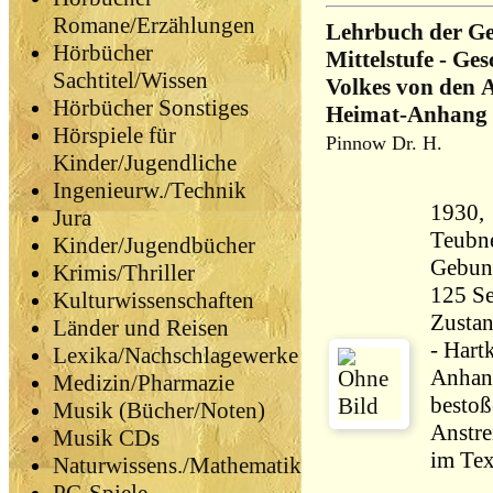
Romane/Erzählungen
Lehrbuch der Ges
Hörbücher
Mittelstufe - Ge
Sachtitel/Wissen
Volkes von den 
Hörbücher Sonstiges
Heimat-Anhang f
Hörspiele für
Pinnow Dr. H.
Kinder/Jugendliche
Ingenieurw./Technik
1930, 
Jura
Teubne
Kinder/Jugendbücher
Gebun
Krimis/Thriller
Kulturwissenschaften
Zustan
Länder und Reisen
- Hartk
Lexika/Nachschlagewerke
Anhang
Medizin/Pharmazie
bestoß
Musik (Bücher/Noten)
Anstre
Musik CDs
Naturwissens./Mathematik