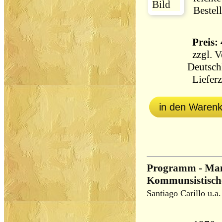
Bestel
Preis: 
zzgl.
V
Deutsch
Lieferz
in den Waren
Programm - Mani
Kommunsistische
Santiago Carillo u.a.