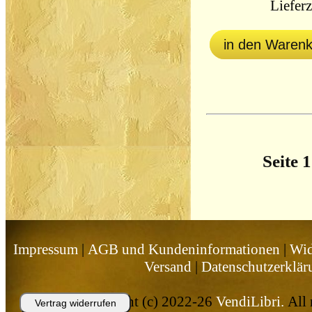
Lieferz
in den Waren
Seite 
Impressum
|
AGB und Kundeninformationen
|
Wid
Versand
|
Datenschutzerklär
Copyright (c) 2022-26
VendiLibri.
All 
Vertrag widerrufen