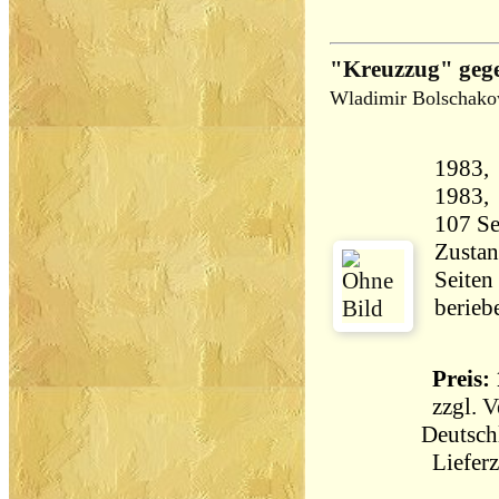
"Kreuzzug" gege
Wladimir Bolschak
1983,
Zustan
Seiten
berieb
Preis: 
zzgl.
V
Deutsch
Lieferz