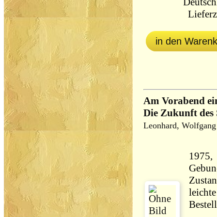
Deutsch
Lieferz
in den Waren
Am Vorabend ein
Die Zukunft de
Leonhard, Wolfgang
1975,
Gebun
Zustan
leicht
Bestel