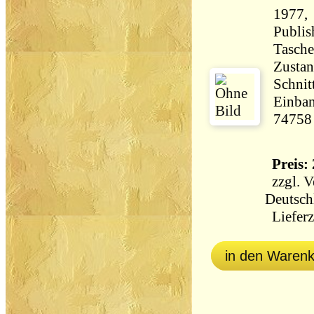
1977, 
Publis
Tasch
Zustan
Schnit
Einban
74758
Preis: 
zzgl.
V
Deutsch
Lieferz
in den Waren