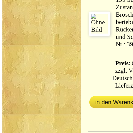
Zustan
Brosch
berieb
Rücken
und Sc
Nr.: 3
Preis: 
zzgl.
V
Deutsch
Lieferz
in den Waren