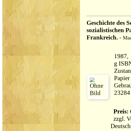
Geschichte des S
sozialistischen 
Frankreich.
-
Mad
1987, Ullste
g ISB
Zustan
Papier
Gebrau
23284
Preis: 
zzgl.
V
Deutsch