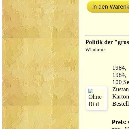
in den Waren
Politik der "gro
Wladimir
1984,
Zustan
Karton
Bestel
Preis: 