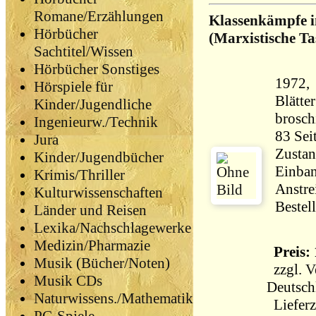
Romane/Erzählungen
Klassenkämpfe i
Hörbücher
(Marxistische T
Sachtitel/Wissen
Hörbücher Sonstiges
1972, 
Hörspiele für
Blätte
Kinder/Jugendliche
brosch
Ingenieurw./Technik
Jura
Zustan
Kinder/Jugendbücher
Einban
Krimis/Thriller
Anstre
Kulturwissenschaften
Bestel
Länder und Reisen
Lexika/Nachschlagewerke
Medizin/Pharmazie
Preis: 
Musik (Bücher/Noten)
zzgl.
V
Musik CDs
Deutsch
Naturwissens./Mathematik
Lieferz