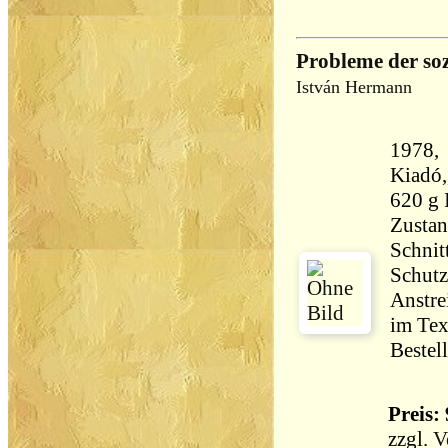
Probleme der soz
István Hermann
1978, 
Kiadó,, Gebundene Au
620 g
Zustan
Schnit
Schutz
Anstre
im Tex
Bestel
Preis: 
zzgl.
V