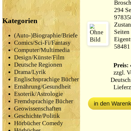
Brosch
294 Seiten 28
97835
Kategorien
Zustan
Seiten
(Auto-)Biographie/Briefe
Eigent
Comics/Sci-Fi/Fantasy
58481
Computer/Multimedia
Design/Künste/Film
Deutsche Regionen
Preis: 
Drama/Lyrik
zzgl.
V
Englischsprachige Bücher
Deutsch
Ernährung/Gesundheit
Lieferz
Esoterik/Astrologie
Fremdsprachige Bücher
in den Waren
Geowissenschaften
Geschichte/Politik
Hörbücher Comedy
Hörbücher