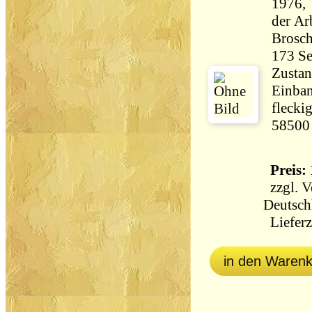
1976, 
der Ar
Brosch
Zustan
Einban
fleckig
58500
Preis: 
zzgl.
V
Deutsch
Lieferz
in den Waren