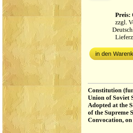
Preis: 
zzgl.
V
Deutsch
Lieferz
in den Waren
Constitution (fu
Union of Soviet S
Adopted at the S
of the Supreme S
Convocation, on 