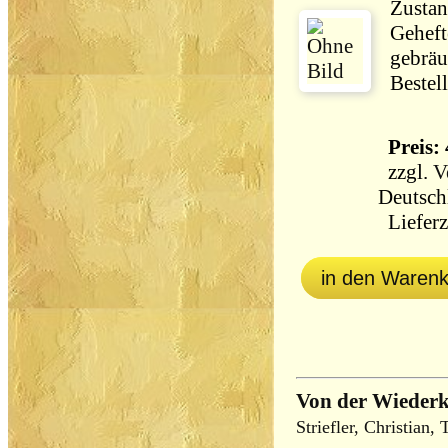
Zustan
Gehefte
gebräu
Bestel
Preis: 
zzgl.
V
Deutsch
Lieferz
in den Waren
Von der Wiederk
Striefler, Christian