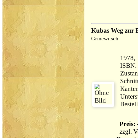
Kubas Weg zur 
Grinewitsch
1978, Pappbilderbuch 435 
ISBN:
Zustan
Schnit
Kanten
Unters
Bestel
Preis: 
zzgl.
V