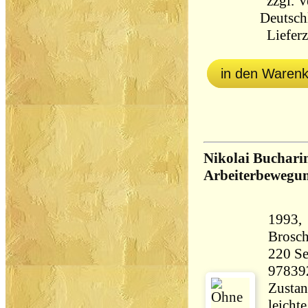
zzgl.
V
Deutsch
Lieferz
in den Waren
Nikolai Buchari
Arbeiterbewegu
1993, 
Brosch
220 Seiten 31
97839
Zustan
leicht