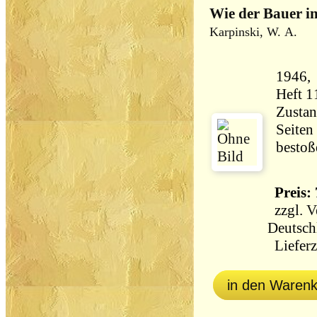
Wie der Bauer in
Karpinski, W. A.
1946, 
Heft 1
Zustan
Seiten
bestoß
Preis: 
zzgl.
V
Deutsch
Lieferz
in den Waren