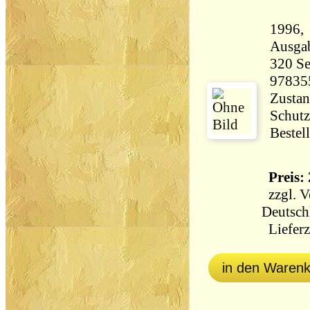
1996, Ulls
Ausga
320 Seiten 56
97835
Zustan
Schutz
Bestel
Preis: 
zzgl.
V
Deutsch
Lieferz
in den Waren