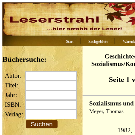
|
|
Start
Sachgebiete
Warenk
Geschichte/
Büchersuche:
Sozialismus/K
Autor:
Seite 1 
Titel:
Jahr:
Sozialismus und 
ISBN:
Meyer, Thomas
Verlag:
1982, 