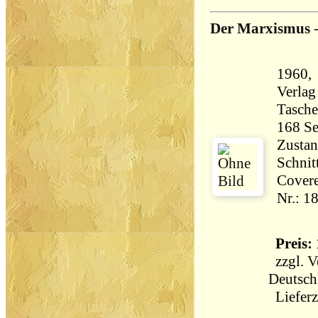
Der Marxismus
1960,
Verlag
Tasch
Zustan
Schnit
Covere
Nr.: 1
Preis: 
zzgl.
V
Deutsch
Lieferz