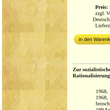
Preis: 
zzgl.
V
Deutsch
Lieferz
in den Waren
Zur sozialistisc
Rationalisierung
1968, 
1968, 
brosch