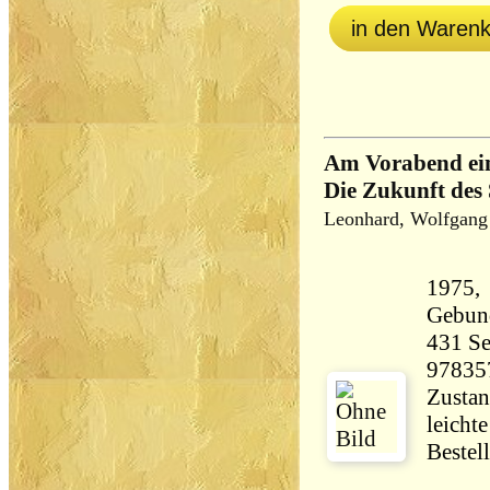
in den Waren
Am Vorabend ein
Die Zukunft de
Leonhard, Wolfgang
1975,
Gebun
431 Seiten 70
97835
Zustan
leicht
Bestel