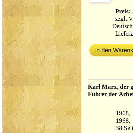
Preis: 
zzgl.
V
Deutsch
Lieferz
in den Waren
Karl Marx, der 
Führer der Arbei
1968, 