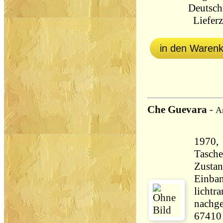
Deutsch
Lieferz
in den Waren
Che Guevara
-
A
1970, 
Tasch
Zustan
Einban
lichtr
nachge
67410