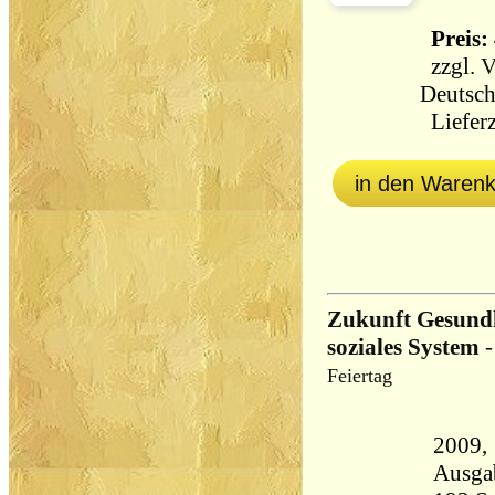
Preis: 
zzgl.
V
Deutsch
Lieferz
in den Waren
Zukunft Gesundhe
soziales System
Feiertag
2009, Orac
Ausga