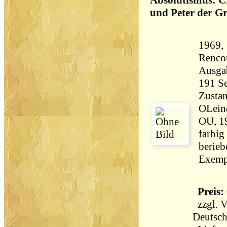
Absolutismus: C
und Peter der G
1969, 
Rencontre
Ausga
Zustan
OLein
OU, 19
farbig
berieb
Exempl
Preis: 
zzgl.
V
Deutsch