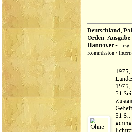
Deutschland, Po
Orden. Ausgabe 
Hannover
-
Hrsg.
Kommission / Interna
1975,
Lande
Zustan
Geheft
31 S.,
gering
lichtr