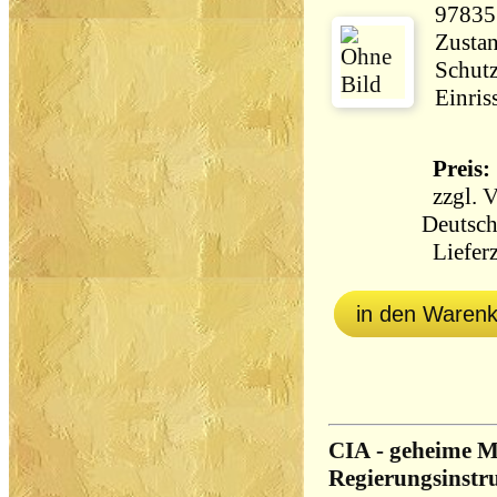
97835
Zustan
Schut
Einris
Preis: 
zzgl.
V
Deutsch
Lieferz
in den Waren
CIA - geheime M
Regierungsinstr