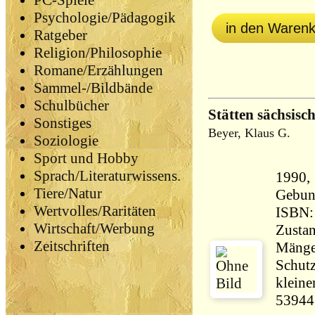
PC-Spiele
Psychologie/Pädagogik
in den Waren
Ratgeber
Religion/Philosophie
Romane/Erzählungen
Sammel-/Bildbände
Schulbücher
Stätten sächsisc
Sonstiges
Beyer, Klaus G.
Soziologie
Sport und Hobby
Sprach/Literaturwissens.
1990, 
Tiere/Natur
Gebun
Wertvolles/Raritäten
ISBN:
Wirtschaft/Werbung
Zustan
Zeitschriften
Mänge
Schutz
kleine
53944