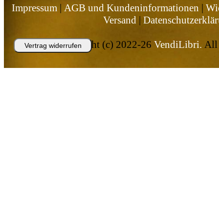
Impressum
|
AGB und Kundeninformationen
|
Wid
Versand
|
Datenschutzerklä
Copyright (c) 2022-26
VendiLibri.
All 
Vertrag widerrufen