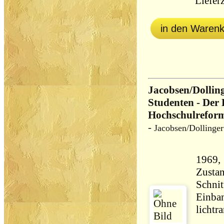
Lieferz
in den Waren
Jacobsen/Dolling
Studenten - Der
Hochschulrefor
-
Jacobsen/Dollinger
Zustan
Schnit
Einba
lichtr