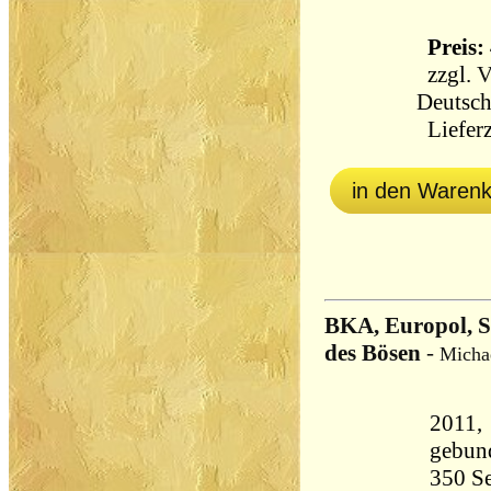
Preis: 
zzgl.
V
Deutsch
Lieferz
in den Waren
BKA, Europol, S
des Bösen
-
Micha
2011, 
gebun
350 Seiten 6