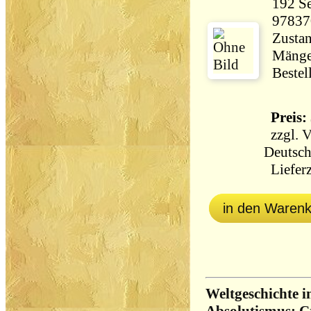
192 Seiten 4
97837
Zustan
Mänge
Bestel
Preis: 
zzgl.
V
Deutsch
Lieferz
in den Waren
Weltgeschichte i