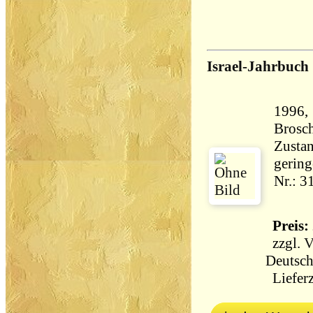
Israel-Jahrbuch
1996,
Brosch
Zustan
gering
Nr.: 3
Preis: 
zzgl.
V
Deutsch
Lieferz