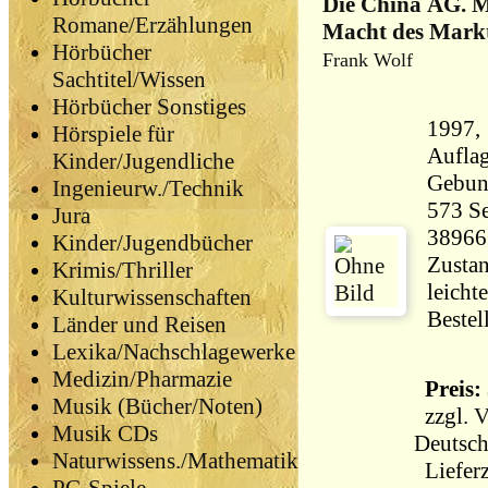
Die China AG. M
Romane/Erzählungen
Macht des Mark
Hörbücher
Frank Wolf
Sachtitel/Wissen
Hörbücher Sonstiges
1997, 
Hörspiele für
Aufla
Kinder/Jugendliche
Gebun
Ingenieurw./Technik
573 Seiten 7
Jura
38966
Kinder/Jugendbücher
Zustan
Krimis/Thriller
leicht
Kulturwissenschaften
Bestel
Länder und Reisen
Lexika/Nachschlagewerke
Medizin/Pharmazie
Preis: 
Musik (Bücher/Noten)
zzgl.
V
Musik CDs
Deutsch
Naturwissens./Mathematik
Lieferz