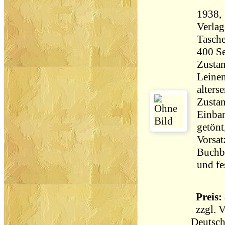
1938, 
Verlag
Tasch
Zustan
Leinen
alters
Zustan
Einban
getönt
Vorsat
Buchbl
und fe
Preis: 
zzgl.
V
Deutsch