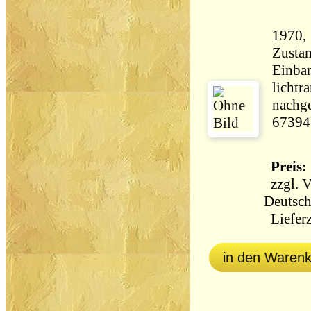
Zustan
Einba
lichtr
nachge
67394
Preis: 
zzgl.
V
Deutsch
Lieferz
in den Waren