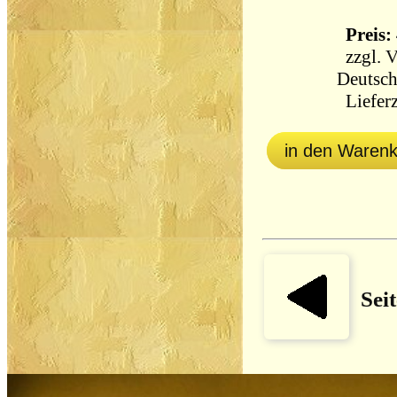
Preis: 
zzgl.
V
Deutsch
Lieferz
in den Waren
Sei