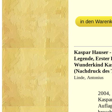
in den Waren
Kaspar Hauser - 
Legende, Erster 
Wunderkind Kas
(Nachdruck des 
Linde, Antonius
2004,
Kaspar
Aufla