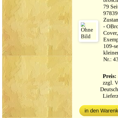
brosch
79 Seiten 465
97839
Zustan
- OBro
Cover,
Exempl
109-se
kleine
Nr.: 4
Preis: 
zzgl.
V
Deutsch
Lieferz
in den Waren