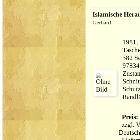
Islamische Hera
Gerhard
1981,
Tasch
382 Seiten 6
97834
Zustan
Schnit
Schutz
Randlä
Preis: 
zzgl.
V
Deutsch