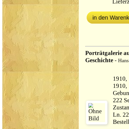
Lieferz
in den Waren
Porträtgalerie 
Geschichte
-
Hans
1910, 
1910, 
Gebun
Zustan
Ln. 22
Bestel