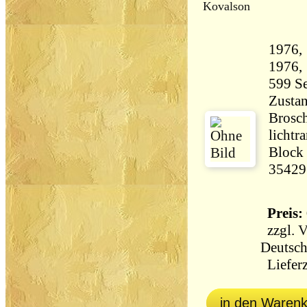
Kovalson
1976, 
Zustan
Brosch
lichtr
Block 
35429
Preis: 
zzgl.
V
Deutsch
Lieferz
in den Waren