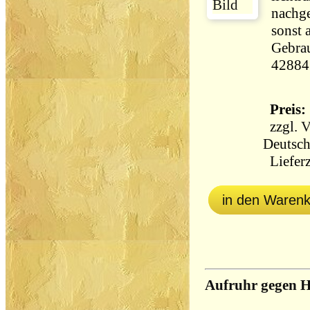
nachg
sonst 
Gebrau
42884
Preis: 
zzgl.
V
Deutsch
Lieferz
in den Waren
Aufruhr gegen 