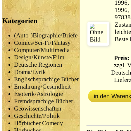
1996,
1996, broschiert 530 g ISB
97838
Kategorien
Zustan
leicht
(Auto-)Biographie/Briefe
Bestel
Comics/Sci-Fi/Fantasy
Computer/Multimedia
Design/Künste/Film
Preis: 
Deutsche Regionen
zzgl.
V
Drama/Lyrik
Deutsch
Englischsprachige Bücher
Lieferz
Ernährung/Gesundheit
Esoterik/Astrologie
in den Waren
Fremdsprachige Bücher
Geowissenschaften
Geschichte/Politik
Hörbücher Comedy
Hörbücher