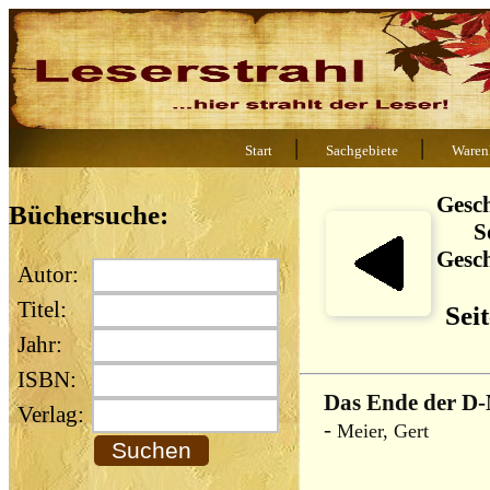
|
|
Start
Sachgebiete
Waren
Gesch
Büchersuche:
S
Gesch
Autor:
Titel:
Sei
Jahr:
ISBN:
Das Ende der D-
Verlag:
-
Meier, Gert