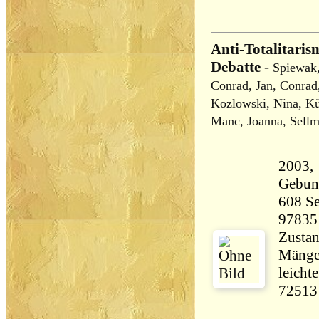
Anti-Totalitaris
Debatte
-
Spiewak,
Conrad, Jan, Conrad,
Kozlowski, Nina, Küh
Manc, Joanna, Sellm
2003,
Gebun
608 Seiten 61
97835
Zustan
Mängel
leicht
72513