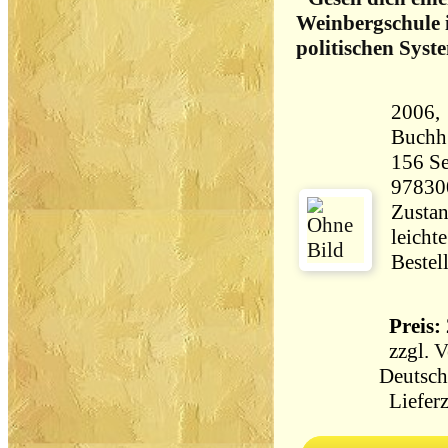
Weinbergschule 
politischen Syst
2006,
156 Seiten 98
97830
Zustan
leicht
Bestel
Preis: 
zzgl.
V
Deutsch
Lieferz