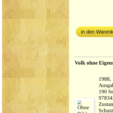
in den Waren
Volk ohne Eigen
1988, DVA
Ausga
190 Seiten 38
97834
Zustan
Schutz