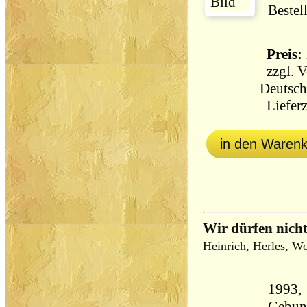
Bestel
Preis: 
zzgl.
V
Deutsch
Lieferz
in den Waren
Wir dürfen nich
Heinrich, Herles, W
1993, 
Gebun