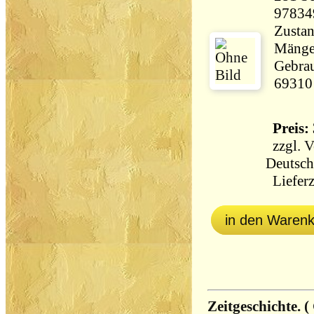
97834
Zustan
Mängel
Gebrau
69310
Preis: 
zzgl.
V
Deutsch
Lieferz
in den Waren
Zeitgeschichte. 