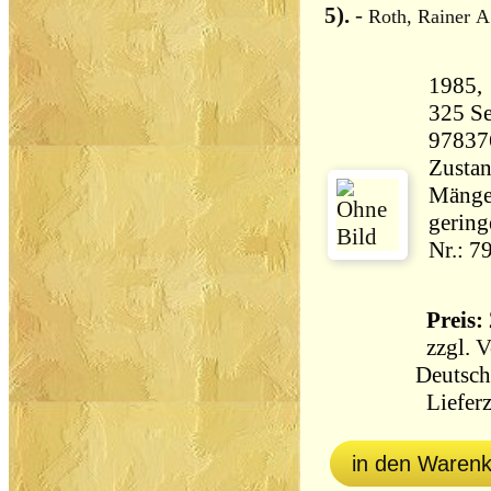
5).
-
Roth, Rainer A.
325 Seiten 31
97837
Zustan
Mängel
gering
Nr.: 7
Preis: 
zzgl.
V
Deutsch
Lieferz
in den Waren