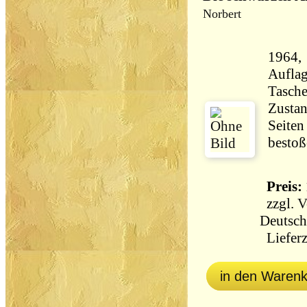
Norbert
1964,
Aufla
Tasch
Zustan
Seiten
bestoß
Preis: 
zzgl.
V
Deutsch
Lieferz
in den Waren