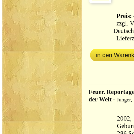
Preis: 
zzgl.
V
Deutsch
Lieferz
in den Waren
Feuer. Reportag
der Welt
-
Junger,
2002, 
Gebun
286 Seiten 47