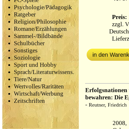
PC-Spiele
Psychologie/Pädagogik
Ratgeber
Preis: 
Religion/Philosophie
zzgl.
V
Romane/Erzählungen
Deutsch
Sammel-/Bildbände
Lieferz
Schulbücher
Sonstiges
in den Waren
Soziologie
Sport und Hobby
Sprach/Literaturwissens.
Tiere/Natur
Wertvolles/Raritäten
Erfolgsnationen
Wirtschaft/Werbung
bewahren: Die Eg
Zeitschriften
-
Reutner, Friedrich
2008,