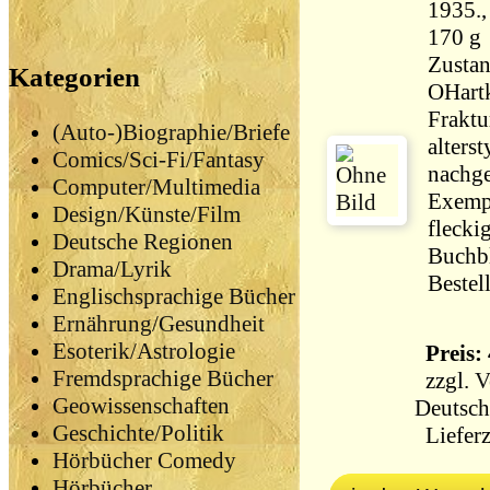
1935., Gebundene Ausg
170 g
Zustan
Kategorien
OHartk
Fraktu
(Auto-)Biographie/Briefe
alters
Comics/Sci-Fi/Fantasy
nachge
Computer/Multimedia
Exemp
Design/Künste/Film
fleckig
Deutsche Regionen
Buchbl
Drama/Lyrik
Bestel
Englischsprachige Bücher
Ernährung/Gesundheit
Esoterik/Astrologie
Preis: 
Fremdsprachige Bücher
zzgl.
V
Geowissenschaften
Deutsch
Geschichte/Politik
Lieferz
Hörbücher Comedy
Hörbücher