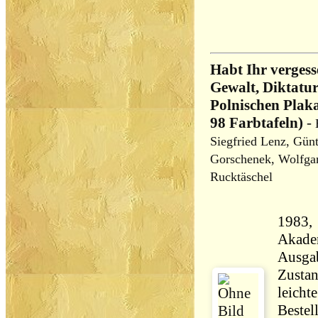
Habt Ihr vergess
Gewalt, Diktatu
Polnischen Pla
98 Farbtafeln)
-
Siegfried Lenz, Gün
Gorschenek, Wolfga
Rucktäschel
1983,
Akademie, 
Ausga
Zustan
leicht
Bestel