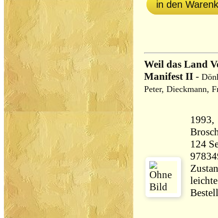
in den Waren
Weil das Land V
Manifest II
-
Dönh
Peter, Dieckmann, Fr
1993, 
Brosch
124 Seiten 19
97834
Zustan
leicht
Bestel