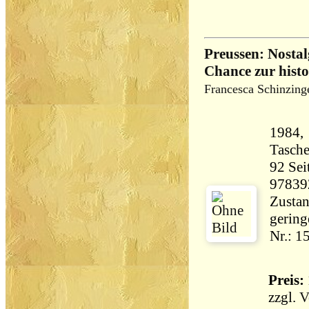
Preussen: Nostal
Chance zur hist
Francesca Schinzing
1984, 
Tasch
92 Seiten 210 
97839
Zustan
gering
Nr.: 1
Preis: 
zzgl.
V