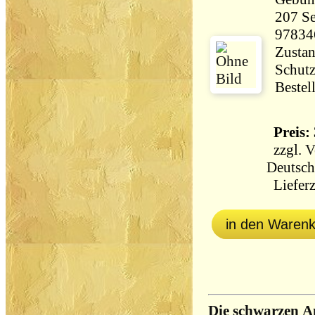
207 Seiten 35
97834
Zustan
Schutz
Bestel
Preis: 
zzgl.
V
Deutsch
Lieferz
in den Waren
Die schwarzen A