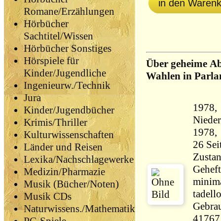
in den Waren
Romane/Erzählungen
Hörbücher
Sachtitel/Wissen
Hörbücher Sonstiges
Hörspiele für
Über geheime A
Kinder/Jugendliche
Wahlen in Parl
Ingenieurw./Technik
Jura
1978,
Kinder/Jugendbücher
Nieder
Krimis/Thriller
Kulturwissenschaften
Länder und Reisen
Zustan
Lexika/Nachschlagewerke
Geheft
Medizin/Pharmazie
minima
Musik (Bücher/Noten)
tadell
Musik CDs
Gebrau
Naturwissens./Mathematik
41767