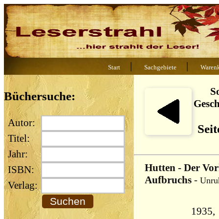
|
|
Start
Sachgebiete
Waren
So
Büchersuche:
Gesch
Autor:
Seit
Titel:
Jahr:
Hutten - Der Vo
ISBN:
Aufbruchs
-
Unruh
Verlag:
1935, 