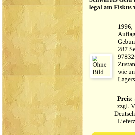
legal am Fiskus 
1996, 
Aufla
Gebun
287 Seiten 47
97832
Zustan
wie un
Lagers
Preis: 
zzgl.
V
Deutsch
Lieferz