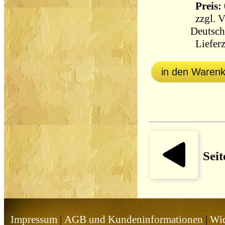
Preis: 
zzgl.
V
Deutsch
Lieferz
in den Waren
Seit
Impressum
|
AGB und Kundeninformationen
|
Wid