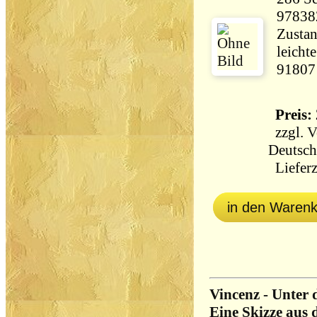
97838
Zustan
leicht
91807
Preis: 
zzgl.
V
Deutsch
Lieferz
in den Waren
Vincenz - Unter
Eine Skizze aus d