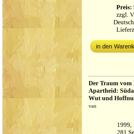
Preis: 
zzgl.
V
Deutsch
Lieferz
in den Waren
Der Traum vom 
Apartheid: Süda
Wut und Hoffnu
van
281 Seiten 21