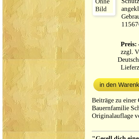
Schut
angekl
Gebrau
11567
Preis: 
zzgl.
V
Deutsch
Lieferz
in den Waren
Beiträge zu einer
Bauernfamilie Schr
Originalauflage v
"Gesell dich eine