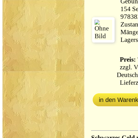
Gebun
154 Seiten 41
97838
Zustan
Mängel
Lagers
Preis: 
zzgl.
V
Deutsch
Lieferz
in den Waren
Schwarzes Geld 