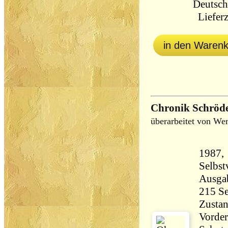
Deutsch
Lieferz
in den Waren
Chronik Schröd
überarbeitet von We
1987, 
Selbstverl
Ausga
Zustan
Vorder