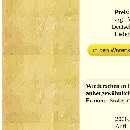
Preis:
zzgl.
Deutsc
Lieferz
in den Waren
Wiedersehen in L
außergewöhnlich
Frauen
-
Scobie, C
2008,
Aufl.