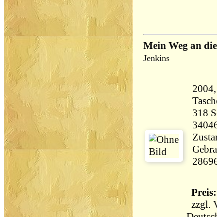
Mein Weg an die
Jenkins
2004,
Tasch
318 Seiten 
3404
Zustan
Gebra
2869
Preis:
zzgl.
Deutsc