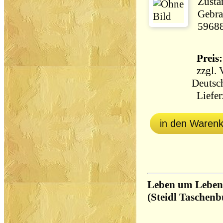
Zustan
Gebra
5968
Preis:
zzgl.
Deutsc
Lieferz
in den Waren
Leben um Leben.
(Steidl Taschenb