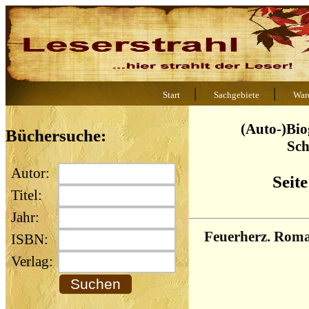
|
|
Start
Sachgebiete
War
(Auto-)Bio
Büchersuche:
Sch
Autor:
Seite
Titel:
Jahr:
Feuerherz. Rom
ISBN:
Verlag: