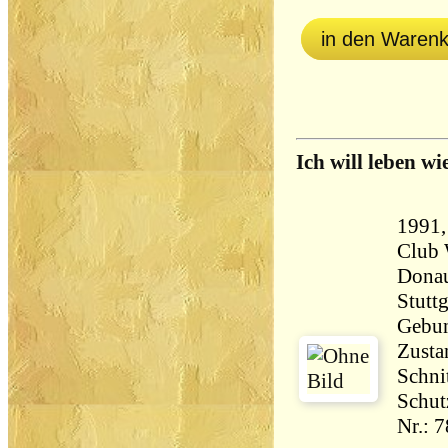
in den Waren
Ich will leben wie
1991,
Club 
Donau
Stuttg
Gebun
Zusta
Schni
Schutzu
Nr.: 