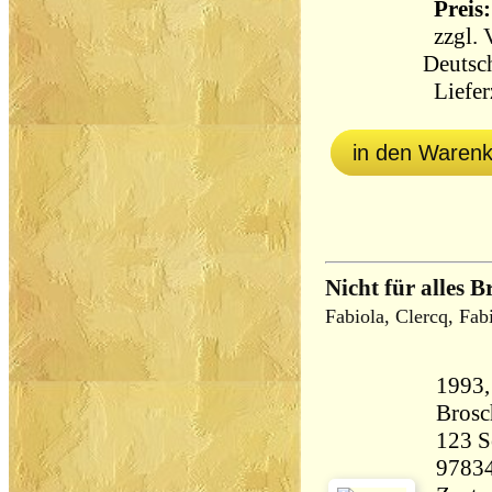
Preis:
zzgl.
Deutsc
Lieferz
in den Waren
Nicht für alles Br
Fabiola, Clercq, Fab
1993,
Brosc
123 Seiten 
9783