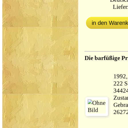
Lieferz
in den Waren
Die barfüßige Pr
222 Seiten 
3442
Zustan
Gebra
2627