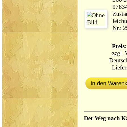
9783
Zustan
leich
Nr.: 
Preis:
zzgl.
Deutsc
Lieferz
in den Waren
Der Weg nach K