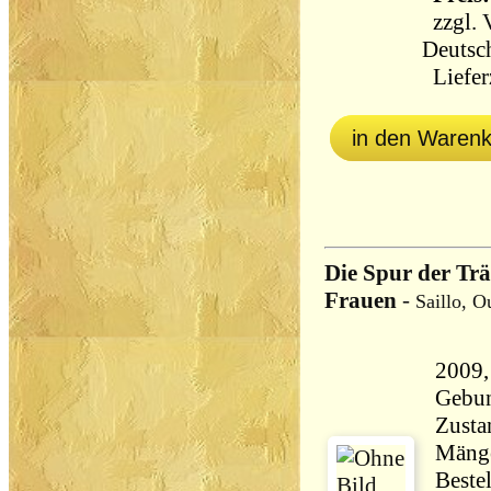
zzgl.
Deutsc
Lieferz
in den Waren
Die Spur der Trä
Frauen
-
Saillo, O
2009,
Gebun
Zusta
Mänge
Beste