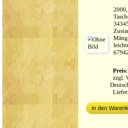
2000,
Tasch
3434
Zustan
Mänge
leicht
6794
Preis:
zzgl.
Deutsc
Lieferz
in den Waren