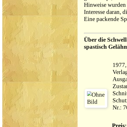
Hinweise wurden 
Interesse daran, 
Eine packende Sp
Über die Schwell
spastisch Geläh
1977,
Verlagsa
Ausga
Zusta
Schni
Schut
Nr.: 
Preis: