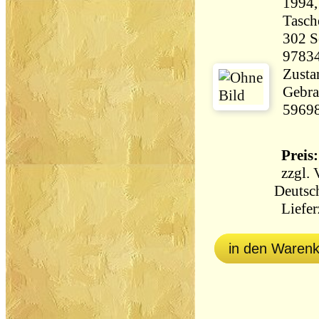
1994,
Tasch
302 Seiten 
9783
Zustan
Gebra
5969
Preis:
zzgl.
Deutsc
Lieferz
in den Waren