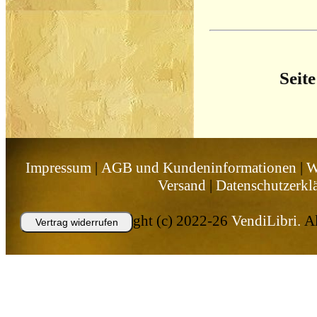
Seite
Impressum
|
AGB und Kundeninformationen
|
W
Versand
|
Datenschutzerkl
Copyright (c) 2022-26
VendiLibri.
Al
Vertrag widerrufen