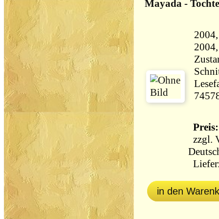
Mayada - Tochter
2004
Zusta
Schni
Lesef
7457
Preis:
zzgl.
Deutsc
Lieferz
in den Waren