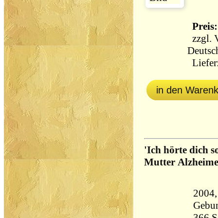
Preis:
zzgl.
Deutsc
Lieferz
in den Waren
'Ich hörte dich s
Mutter Alzheim
2004,
Gebu
366 Seiten 