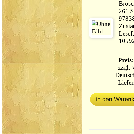
Brosc
261 Seiten 
9783
Zusta
Lesef
1059
Preis:
zzgl.
Deutsc
Lieferz
in den Waren