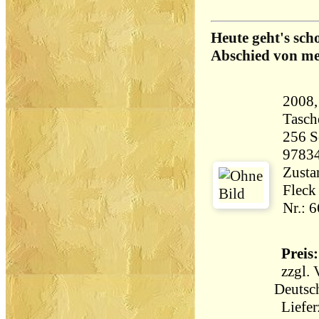
Heute geht's sch
Abschied von me
2008,
Tasch
256 Seiten 
9783
Zustan
Fleck 
Nr.: 
Preis:
zzgl.
Deutsc
Lieferz