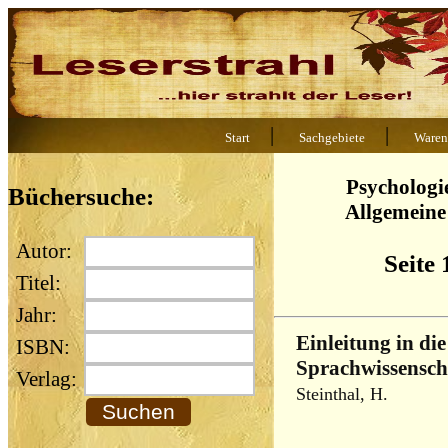
|
|
Start
Sachgebiete
Waren
Psychologi
Büchersuche:
Allgemeine
Autor:
Seite 
Titel:
Jahr:
Einleitung in di
ISBN:
Sprachwissenscha
Verlag:
Steinthal, H.