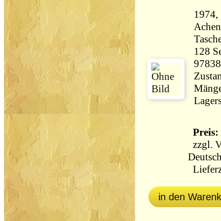
1974,
Achen
Tasch
128 Seiten 2
97838
Zustan
Mänge
Lagers
Preis: 
zzgl.
V
Deutsch
Lieferz
in den Waren