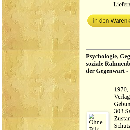
Lieferz
in den Waren
Psychologie, Ge
soziale Rahmenb
der Gegenwart
-
1970,
Verla
Gebun
Zustan
Schut