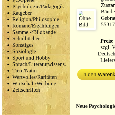
PC-Spiele
Zustan
Psychologie/Pädagogik
Bände 
Ratgeber
Gebrau
Religion/Philosophie
55317
Romane/Erzählungen
Sammel-/Bildbände
Schulbücher
Preis: 
Sonstiges
zzgl.
V
Soziologie
Deutsch
Sport und Hobby
Lieferz
Sprach/Literaturwissens.
Tiere/Natur
in den Waren
Wertvolles/Raritäten
Wirtschaft/Werbung
Zeitschriften
Neue Psychologi