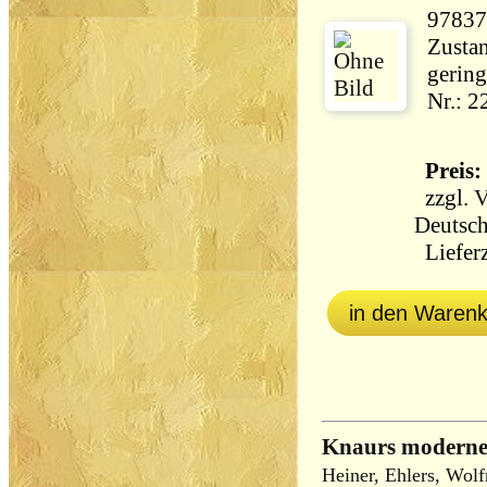
97837
Zustan
gering
Nr.: 
Preis: 
zzgl.
V
Deutsch
Lieferz
in den Waren
Knaurs moderne
Heiner, Ehlers, Wol