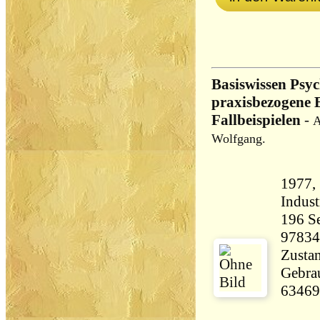
Basiswissen Psyc
praxisbezogene 
Fallbeispielen
-
A
Wolfgang.
1977,
196 Seiten 3
97834
Zustan
Gebrau
63469