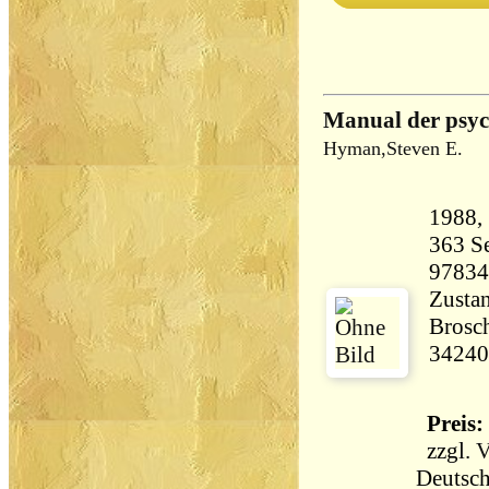
Manual der psych
Hyman,Steven E.
363 Seiten 6
97834
Zustan
Brosch
34240
Preis: 
zzgl.
V
Deutsch