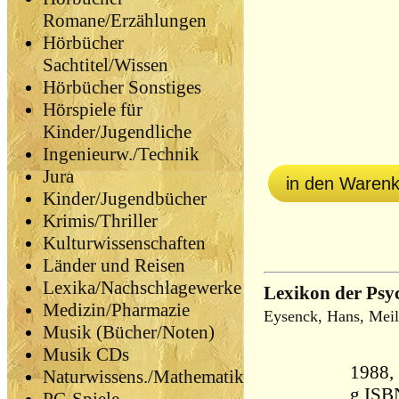
Romane/Erzählungen
Hörbücher
Sachtitel/Wissen
Hörbücher Sonstiges
Hörspiele für
Kinder/Jugendliche
Ingenieurw./Technik
Jura
in den Waren
Kinder/Jugendbücher
Krimis/Thriller
Kulturwissenschaften
Länder und Reisen
Lexika/Nachschlagewerke
Lexikon der Psyc
Medizin/Pharmazie
Eysenck, Hans, Meil
Musik (Bücher/Noten)
Musik CDs
1988, Herder
Naturwissens./Mathematik
g ISB