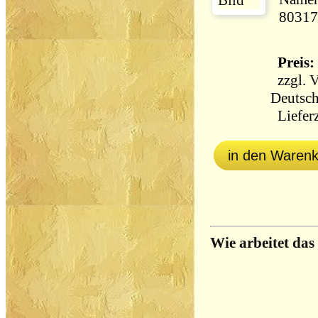
80317
Preis: 
zzgl.
V
Deutsch
Lieferz
in den Waren
Wie arbeitet das