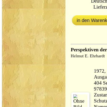
Deutsch
Lieferz
in den Waren
Perspektiven der
Helmut E. Ehrhardt
1972, Ger
Ausga
404 Seiten 9
97839
Zustan
Schut
Namens