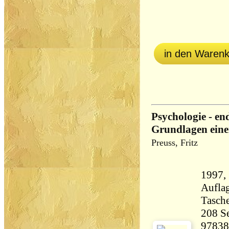
in den Waren
Psychologie - en
Grundlagen eine
Preuss, Fritz
1997, 
Aufla
Tasch
208 Seiten 7
97838