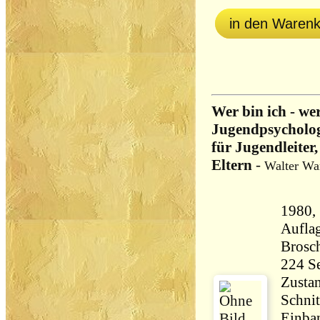
in den Waren
Wer bin ich - we
Jugendpsycholog
für Jugendleiter,
Eltern
-
Walter Wa
1980,
Aufla
Brosch
Zustan
Schnit
Einban