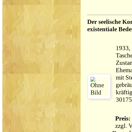
Der seelische Ko
existentiale Bed
1933, 
Tasch
Zustan
Ehema
mit St
gebräu
kräfti
30175
Preis: 
zzgl.
V