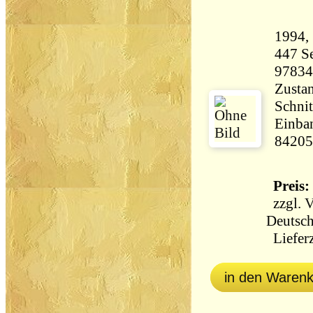
447 Seiten 5
97834
Zustan
Schnit
Einban
84205
Preis: 
zzgl.
V
Deutsch
Lieferz
in den Waren