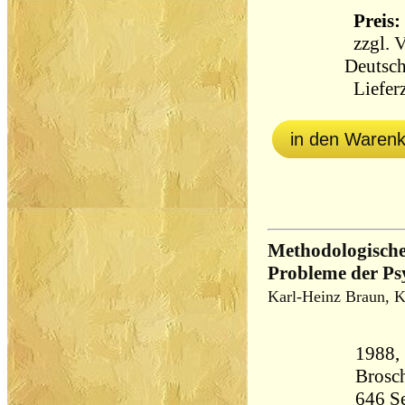
Preis: 
zzgl.
V
Deutsch
Lieferz
in den Waren
Methodologische
Probleme der Ps
Karl-Heinz Braun, 
1988,
Brosch
646 Seiten 5