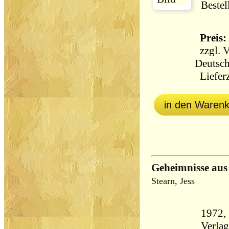
Bestel
Preis: 
zzgl.
V
Deutsch
Lieferz
in den Waren
Geheimnisse aus
Stearn, Jess
1972,
Verlag, 19