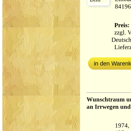
84196
Preis: 
zzgl.
V
Deutsch
Lieferz
in den Waren
Wunschtraum und
an Irrwegen und 
1974, Herd