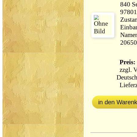
840 Seiten 21
97801
Zustan
Einban
Namens
20650
Preis: 
zzgl.
V
Deutsch
Lieferz
in den Waren