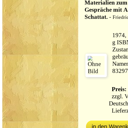
Materialien zum
Gespräche mit A
Schattat.
-
Friedri
1974, Rowo
g ISB
Zustan
gebräu
Namens
83297
Preis: 
zzgl.
V
Deutsch
Lieferz
in den Waren