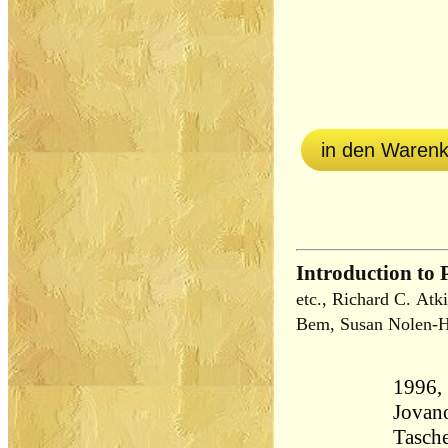
in den Waren
Introduction to 
etc., Richard C. Atk
Bem, Susan Nolen-
1996,
Jovan
Tasch