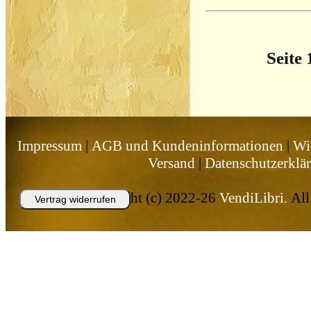
Seite 
Impressum
|
AGB und Kundeninformationen
|
Wi
Versand
|
Datenschutzerklä
Copyright (c) 2022-26
VendiLibri.
All 
Vertrag widerrufen