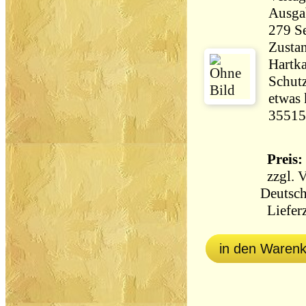
Ausga
Zustan
Hartka
Schut
etwas 
35515
Preis: 
zzgl.
V
Deutsch
Lieferz
in den Waren