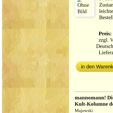
Zustan
leicht
Bestel
Preis: 
zzgl.
V
Deutsch
Lieferz
in den Waren
mannomann! Die besten Beiträge aus der
Kult-Kolumne d
Majowski