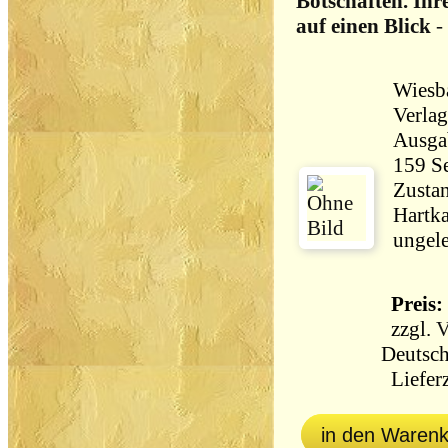
Botschaften. Ih
auf einen Blick
-
Wiesb
Verlags-
Ausga
Zustan
Hartka
Preis: 
zzgl.
V
Deutsch
Lieferz
in den Waren