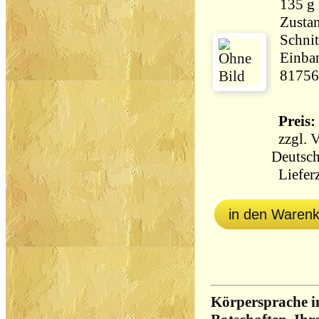
135 g
Zustan
Schnit
Einban
81756
Preis: 
zzgl.
V
Deutsch
Lieferz
in den Waren
Körpersprache i