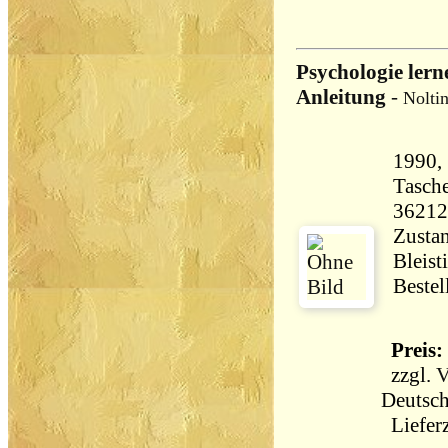
Psychologie ler
Anleitung
-
Noltin
1990, 
Tasch
36212
Zustan
Bleist
Bestel
Preis: 
zzgl.
V
Deutsch
Lieferz