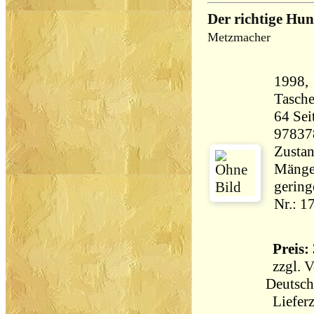
Der richtige Hun
Metzmacher
1998,
Tasch
64 Seiten 155 
97837
Zustan
Mängel
gering
Nr.: 1
Preis: 
zzgl.
V
Deutsch
Lieferz