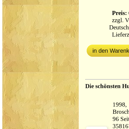
Preis: 
zzgl.
V
Deutsch
Lieferz
in den Waren
Die schönsten 
1998,
Brosch
96 Seiten 153 
35816