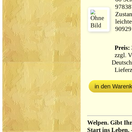
97838
Zustan
leicht
90929
Preis: 
zzgl.
V
Deutsch
Lieferz
in den Waren
Welpen. Gibt Ihr
Start ins Leben.