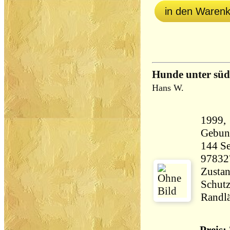
in den Waren
Hunde unter süd
Hans W.
1999,
Gebun
144 Seiten 14
97832
Zustan
Schutz
Randlä