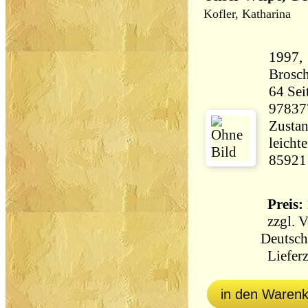
Kofler, Katharina
1997,
Brosch
64 Seiten 194 
97837
Zustan
leicht
85921
Preis: 
zzgl.
V
Deutsch
Lieferz
in den Waren