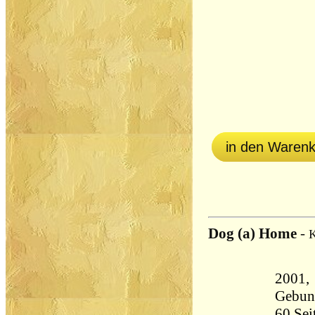
in den Waren
Dog (a) Home
-
K
2001, 
Gebun
60 Seiten 257 