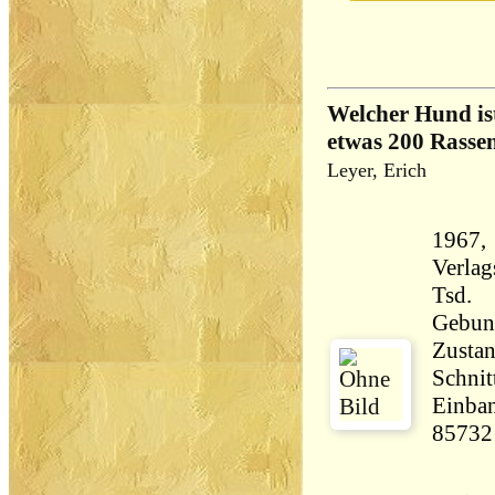
Welcher Hund is
etwas 200 Rasse
Leyer, Erich
1967, 
Verlag
Tsd.
Gebun
Zustan
Schnit
Einban
85732