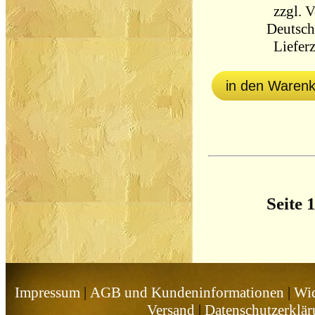
zzgl.
V
Deutsch
Lieferz
in den Waren
Seite 
Impressum
|
AGB und Kundeninformationen
|
Wid
Versand
|
Datenschutzerklä