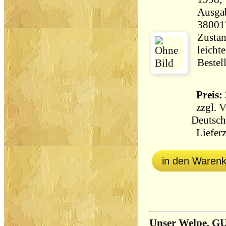
Ausga
38001
Zustan
leicht
Bestel
Preis: 
zzgl.
V
Deutsch
Lieferz
in den Waren
Unser Welpe, GU