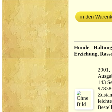
in den Waren
Hunde - Haltung
Erziehung, Rass
2001, Fal
Ausga
143 Seiten 77
97838
Zustan
leicht
Bestel