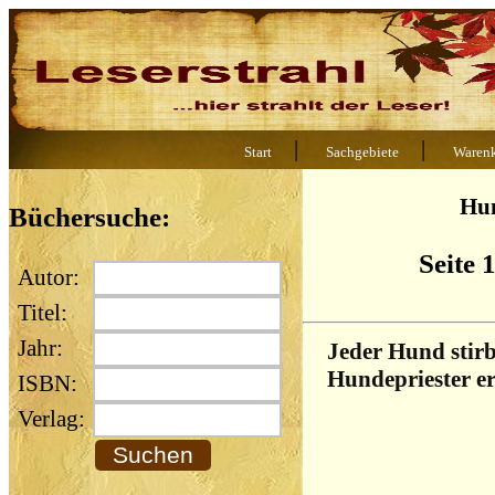
|
|
Start
Sachgebiete
Waren
Hu
Büchersuche:
Seite 
Autor:
Titel:
Jahr:
Jeder Hund stirb
Hundepriester er
ISBN:
Verlag: