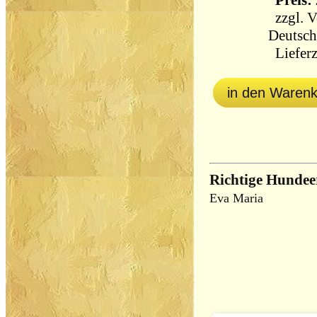
Preis: 
zzgl.
V
Deutsch
Lieferz
in den Waren
Richtige Hunde
Eva Maria