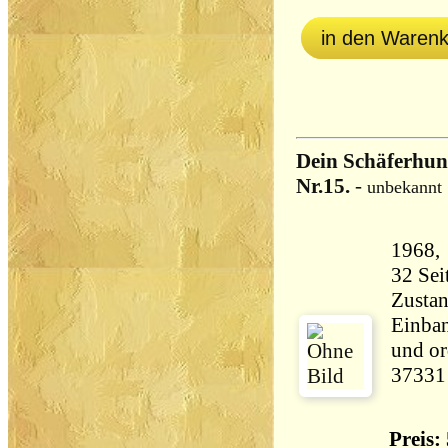
in den Waren
Dein Schäferhund
Nr.15.
-
unbekannt
Zustan
Einban
und or
37331
Preis: 