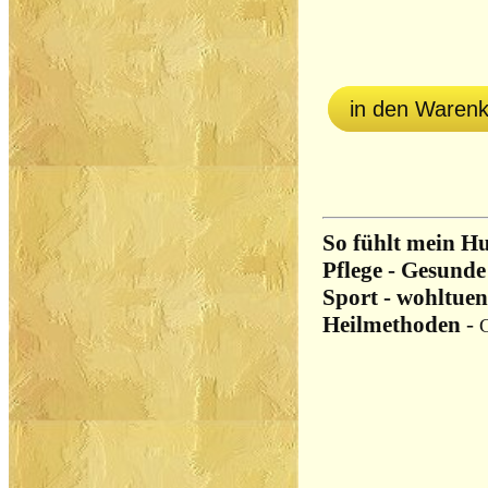
in den Waren
So fühlt mein Hu
Pflege - Gesunde
Sport - wohltuen
Heilmethoden
-
G