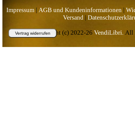
Impressum
|
AGB und Kundeninformationen
|
Wid
Versand
|
Datenschutzerklä
Copyright (c) 2022-26
VendiLibri.
All 
Vertrag widerrufen