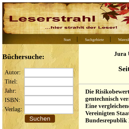
|
|
Start
Sachgebiete
Waren
Jura 
Büchersuche:
Sei
Autor:
Titel:
Jahr:
Die Risikobewert
gentechnisch ve
ISBN:
Eine vergleichen
Verlag:
Vereinigten Staa
Bundesrepublik 