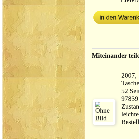
Lieferz
in den Waren
Miteinander teil
2007, 
Tasch
52 Seiten 95 
97839
Zustan
leicht
Bestel