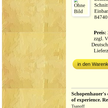
Schnit
Einban
84740
Preis: 
zzgl.
V
Deutsch
Lieferz
in den Waren
Schopenhauer's c
of experience. R
Tsanoff