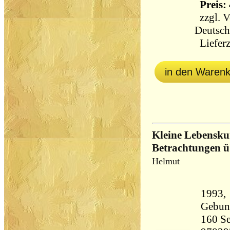
Preis: 
zzgl.
V
Deutsch
Lieferz
in den Waren
Kleine Lebensku
Betrachtungen ü
Helmut
1993, 
Gebun
160 Seiten 25