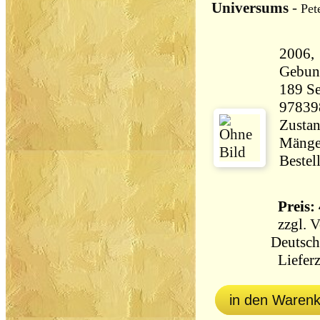
Universums
-
Pet
2006,
Gebun
189 Seiten 38
97839
Zustan
Mängel
Bestel
Preis: 
zzgl.
V
Deutsch
Lieferz
in den Waren