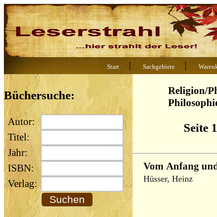
|
|
Start
Sachgebiete
Waren
Religion/Ph
Büchersuche:
Philosophi
Autor:
Seite 
Titel:
Jahr:
Vom Anfang und 
ISBN:
Hüsser, Heinz
Verlag: