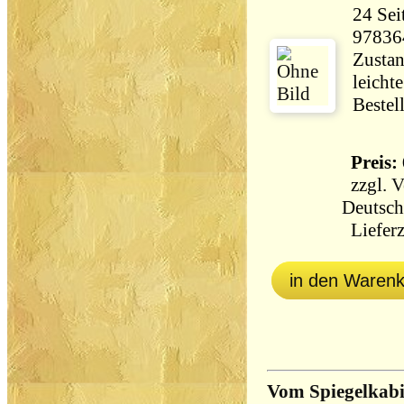
24 Seiten 80 
97836
Zustan
leicht
Bestel
Preis: 
zzgl.
V
Deutsch
Lieferz
in den Waren
Vom Spiegelkabi