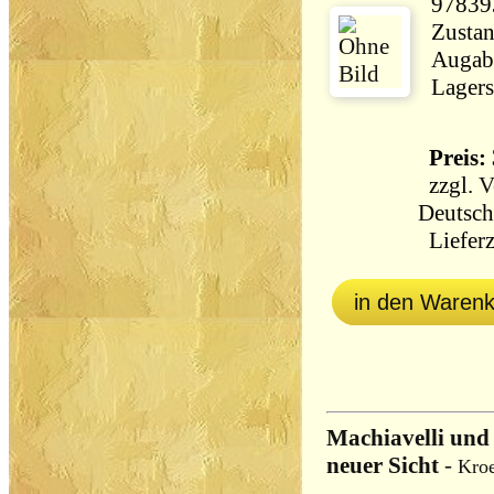
97839
Zustan
Augabe
Lagers
Preis: 
zzgl.
V
Deutsch
Lieferz
in den Waren
Machiavelli und 
neuer Sicht
-
Kro