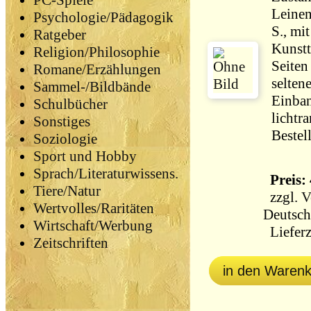
PC-Spiele
Leinen
Psychologie/Pädagogik
S., mi
Ratgeber
Kunstt
Religion/Philosophie
Seiten
Romane/Erzählungen
selten
Sammel-/Bildbände
Einban
Schulbücher
lichtr
Sonstiges
Bestel
Soziologie
Sport und Hobby
Sprach/Literaturwissens.
Preis: 
Tiere/Natur
zzgl.
V
Wertvolles/Raritäten
Deutsch
Wirtschaft/Werbung
Lieferz
Zeitschriften
in den Waren