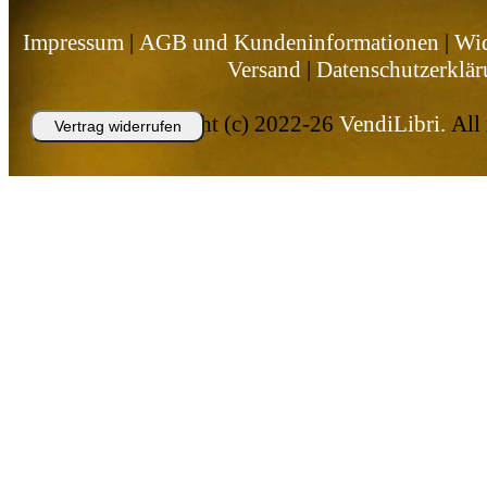
Impressum
|
AGB und Kundeninformationen
|
Wid
Versand
|
Datenschutzerklä
Copyright (c) 2022-26
VendiLibri.
All 
Vertrag widerrufen