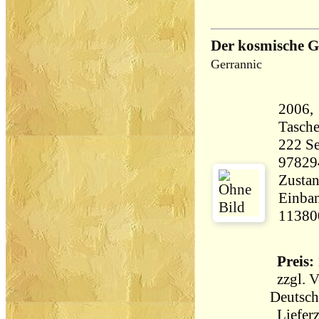
Der kosmische 
Gerrannic
2006, 
Tasch
222 Seiten 32
97829
Zustan
Einban
11380
Preis: 
zzgl.
V
Deutsch
Lieferz