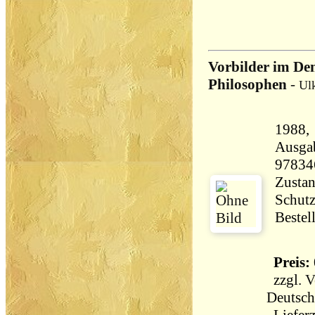
Vorbilder im Den
Philosophen
-
Ulk
1988, Köse
Ausga
97834
Zustan
Schutz
Bestel
Preis: 
zzgl.
V
Deutsch