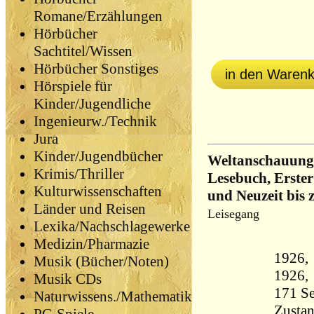
Romane/Erzählungen
Hörbücher
Sachtitel/Wissen
Hörbücher Sonstiges
in den Waren
Hörspiele für
Kinder/Jugendliche
Ingenieurw./Technik
Jura
Kinder/Jugendbücher
Weltanschauung.
Krimis/Thriller
Lesebuch, Erster 
Kulturwissenschaften
und Neuzeit bis
Länder und Reisen
Leisegang
Lexika/Nachschlagewerke
Medizin/Pharmazie
1926, 
Musik (Bücher/Noten)
Musik CDs
Naturwissens./Mathematik
Zustan