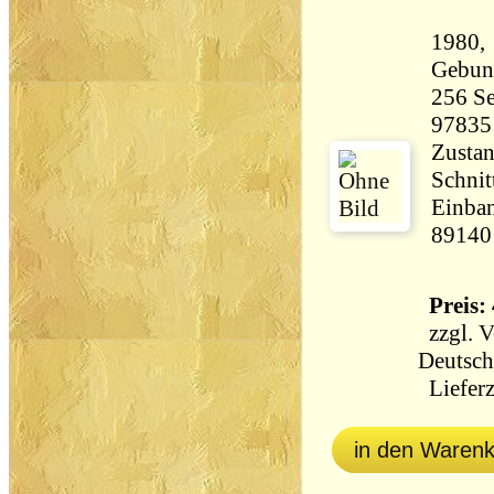
1980,
Gebun
256 Seiten 69
97835
Zustan
Schnit
Einban
89140
Preis: 
zzgl.
V
Deutsch
Lieferz
in den Waren