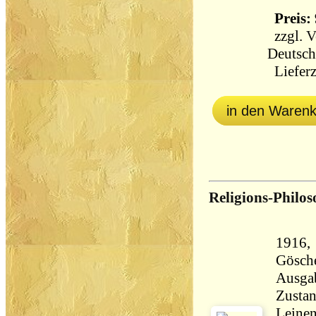
Preis: 
zzgl.
V
Deutsch
Lieferz
in den Waren
Religions-Philos
1916, 
Göschen'sc
Ausga
Zustan
Leinen