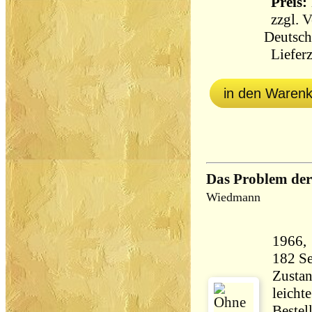
Preis: 
zzgl.
V
Deutsch
Lieferz
in den Waren
Das Problem der
Wiedmann
Zustan
leicht
Bestel