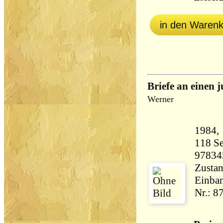
in den Waren
Briefe an einen
Werner
118 Seiten 17
97834
Zustan
Einban
Nr.: 8