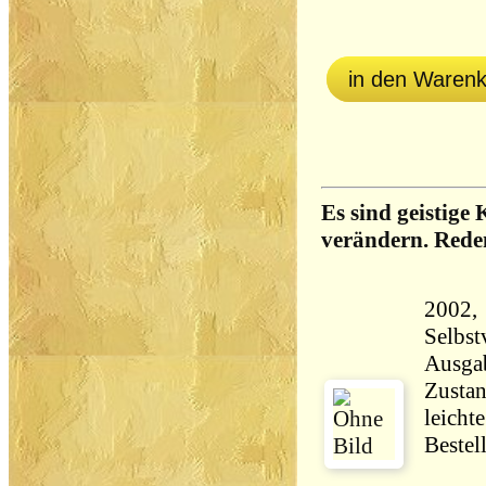
in den Waren
Es sind geistige 
verändern. Rede
2002, 
Selbstverl
Ausga
Zustan
leicht
Bestel