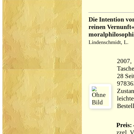
Die Intention vo
reinen Vernunft«
moralphilosophi
Lindenschmidt, L.
2007,
Tasch
28 Seiten 80 
97836
Zustan
leicht
Bestel
Preis: 
zzgl.
V