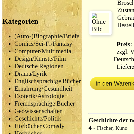
Brosch
Zustan
Gebrauch
Kategorien
Bestel
(Auto-)Biographie/Briefe
Comics/Sci-Fi/Fantasy
Preis: 
Computer/Multimedia
zzgl.
V
Design/Künste/Film
Deutsch
Deutsche Regionen
Lieferz
Drama/Lyrik
Englischsprachige Bücher
in den Waren
Ernährung/Gesundheit
Esoterik/Astrologie
Fremdsprachige Bücher
Geowissenschaften
Geschichte/Politik
Geschichte der n
Hörbücher Comedy
4
-
Fischer, Kuno
Hörbücher