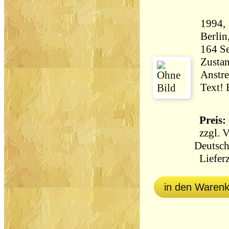
1994,
Zustan
Anstr
Preis: 
zzgl.
V
Deutsch
Lieferz
in den Waren