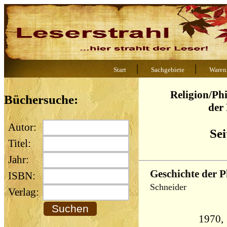
|
|
Start
Sachgebiete
Waren
Religion/Ph
Büchersuche:
der
Autor:
Sei
Titel:
Jahr:
Geschichte der P
ISBN:
Schneider
Verlag:
1970,