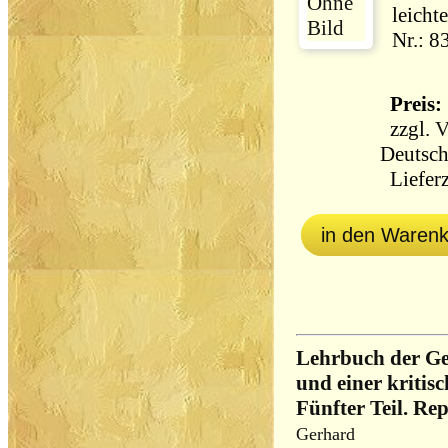
leicht
Nr.: 8
Preis: 
zzgl.
V
Deutsch
Lieferz
in den Waren
Lehrbuch der Ge
und einer kritisc
Fünfter Teil. Rep
Gerhard