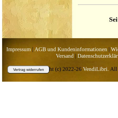
Sei
Impressum
|
AGB und Kundeninformationen
|
Wi
Versand
|
Datenschutzerklä
Copyright (c) 2022-26
VendiLibri.
All 
Vertrag widerrufen