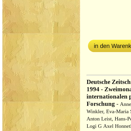
in den Waren
Deutsche Zeitschr
1994 - Zweimonat
internationalen 
Forschung
-
Anne
Winkler, Eva-Maria 
Anton Leist, Hans-Pe
Logi G Axel Honnet